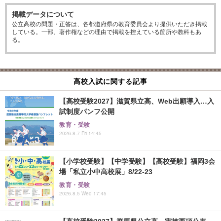
掲載データについて
公立高校の問題・正答は、各都道府県の教育委員会より提供いただき掲載
している。一部、著作権などの理由で掲載を控えている箇所や教科もあ
る。
高校入試に関する記事
【高校受験2027】滋賀県立高、Web出願導入…入
試制度パンフ公開
教育・受験
2026.8.7 Fri 14:45
【小学校受験】【中学受験】【高校受験】福岡3会
場「私立小中高校展」8/22-23
教育・受験
2026.8.5 Wed 17:45