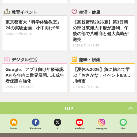
教育イベント
生活・健康
東京都市大「科学体験教室」
【高校野球2026夏】第3日朝
24の実験企画…小中向け9/6
の部は東海大甲府が勝利、午
後の部で八幡商と健大高崎が
2026.8.7 Fri 18:15
激突
2026.8.7 Fri 12:45
デジタル生活
趣味・娯楽
Google、アプリ向け年齢確認
【夏休み2026】魚に触れて学
APIを年内に世界展開…未成年
ぶ「おさかな」イベント8/8…
者保護を強化
川崎市
2026.7.31 Fri 13:45
2026.8.7 Fri 10:45
TOP
Home
Facebook
X
YouTube
Instagram
line