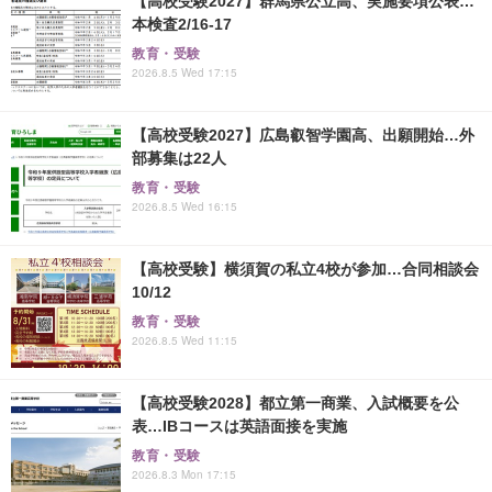
【高校受験2027】群馬県公立高、実施要項公表…
本検査2/16-17
教育・受験
2026.8.5 Wed 17:15
【高校受験2027】広島叡智学園高、出願開始…外
部募集は22人
教育・受験
2026.8.5 Wed 16:15
【高校受験】横須賀の私立4校が参加…合同相談会
10/12
教育・受験
2026.8.5 Wed 11:15
【高校受験2028】都立第一商業、入試概要を公
表…IBコースは英語面接を実施
教育・受験
2026.8.3 Mon 17:15