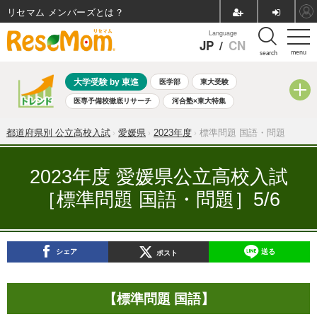
リセマム メンバーズ
Language
JP
/
CN
menu
search
大学受験 by 東進
医学部
東大受験
医専予備校徹底リサーチ
河合塾×東大特集
親子で考える大学選び
高校受験
中学受験
小学校受験
都道府県別 公立高校入試
愛媛県
2023年度
標準問題 国語・問題
共通テスト
夏休み
8月開催学校説明会・相談会
8月開催イベント・WS
全国公立高校 過去問
人気記事
2023年度 愛媛県公立高校入試
自由研究教材（小学生向け）
自由研究教材（中学生向け）
［標準問題 国語・問題］5/6
ランキング
シェア
送る
ポスト
【標準問題 国語】