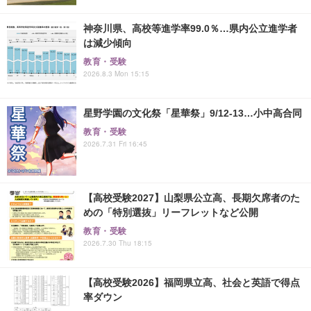
神奈川県、高校等進学率99.0％…県内公立進学者
は減少傾向
教育・受験
2026.8.3 Mon 15:15
星野学園の文化祭「星華祭」9/12-13…小中高合同
教育・受験
2026.7.31 Fri 16:45
【高校受験2027】山梨県公立高、長期欠席者のた
めの「特別選抜」リーフレットなど公開
教育・受験
2026.7.30 Thu 18:15
【高校受験2026】福岡県立高、社会と英語で得点
率ダウン