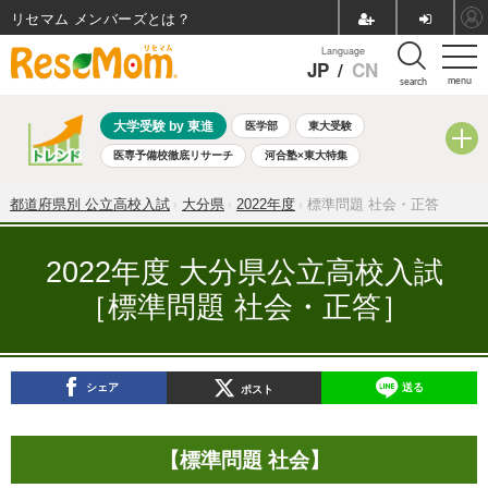
リセマム メンバーズ
Language
JP
/
CN
menu
search
大学受験 by 東進
医学部
東大受験
医専予備校徹底リサーチ
河合塾×東大特集
親子で考える大学選び
高校受験
中学受験
小学校受験
都道府県別 公立高校入試
大分県
2022年度
標準問題 社会・正答
共通テスト
夏休み
8月開催学校説明会・相談会
8月開催イベント・WS
全国公立高校 過去問
人気記事
2022年度 大分県公立高校入試
自由研究教材（小学生向け）
自由研究教材（中学生向け）
［標準問題 社会・正答］
ランキング
シェア
送る
ポスト
【標準問題 社会】