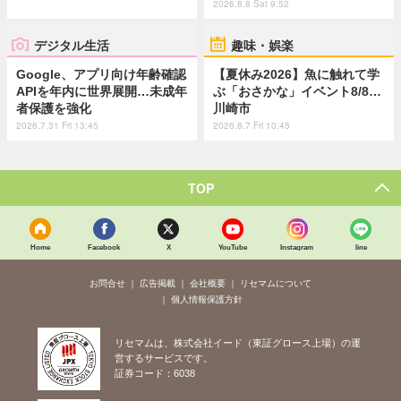
2026.8.8 Sat 9:52
デジタル生活
趣味・娯楽
Google、アプリ向け年齢確認
【夏休み2026】魚に触れて学
APIを年内に世界展開…未成年
ぶ「おさかな」イベント8/8…
者保護を強化
川崎市
2026.7.31 Fri 13:45
2026.8.7 Fri 10:45
TOP
Home
Facebook
X
YouTube
Instagram
line
お問合せ
広告掲載
会社概要
リセマムについて
個人情報保護方針
リセマムは、株式会社イード（東証グロース上場）の運
営するサービスです。
証券コード：6038