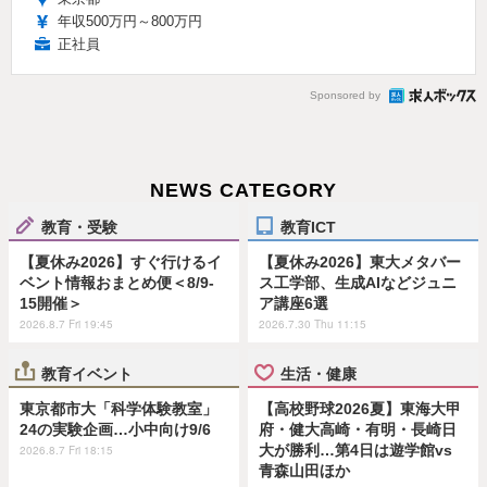
年収500万円～800万円
正社員
Sponsored by
NEWS CATEGORY
教育・受験
教育ICT
【夏休み2026】すぐ行けるイ
【夏休み2026】東大メタバー
ベント情報おまとめ便＜8/9-
ス工学部、生成AIなどジュニ
15開催＞
ア講座6選
2026.8.7 Fri 19:45
2026.7.30 Thu 11:15
教育イベント
生活・健康
東京都市大「科学体験教室」
【高校野球2026夏】東海大甲
24の実験企画…小中向け9/6
府・健大高崎・有明・長崎日
大が勝利…第4日は遊学館vs
2026.8.7 Fri 18:15
青森山田ほか