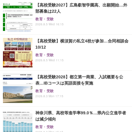
【高校受験2027】広島叡智学園高、出願開始…外
部募集は22人
教育・受験
2026.8.5 Wed 16:15
【高校受験】横須賀の私立4校が参加…合同相談会
10/12
教育・受験
2026.8.5 Wed 11:15
【高校受験2028】都立第一商業、入試概要を公
表…IBコースは英語面接を実施
教育・受験
2026.8.3 Mon 17:15
神奈川県、高校等進学率99.0％…県内公立進学者
は減少傾向
教育・受験
2026.8.3 Mon 15:15