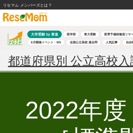
リセマム メンバーズ
大学受験 by 東進
医学部
東大受験
医専予備校徹底リサ
8月開催イベント・WS
全国公立高校 過去問
人気記事
自由
都道府県別 公立高校入
2022年