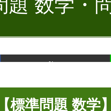
題 数学・問
ポスト
【標準問題 数学