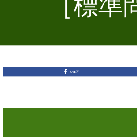
［標準問
シェア