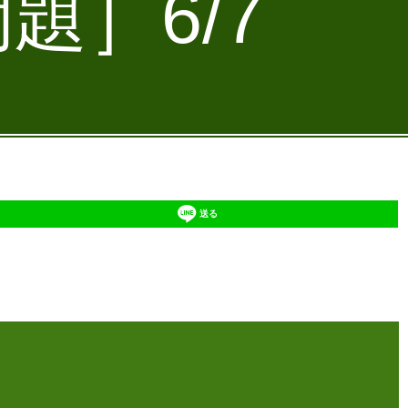
題］6/7
送る
】