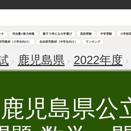
ーチ
河合塾×東大特集
親子で考える大学選び
高校受験
中学受験
小学校
研究教材（小学生向け）
自由研究教材（中学生向け）
ランキング
試
鹿児島県
2022年度
度 鹿児島県