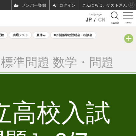
ログイン
こんにちは、ゲストさん
Language
JP
/
CN
menu
search
受験
共通テスト
夏休み
8月開催学校説明会・相談会
標準問題 数学・問題
公立高校入試