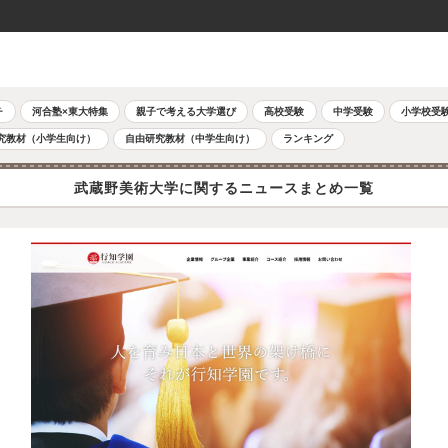
チ
河合塾×東大特集
親子で考える大学選び
高校受験
中学受験
小学校受
究教材（小学生向け）
自由研究教材（中学生向け）
ランキング
武蔵野美術大学に関するニュースまとめ一覧