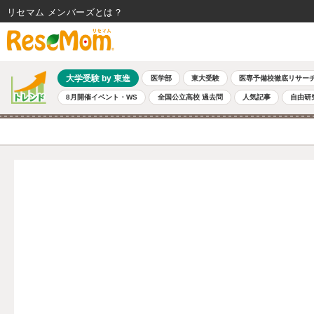
リセマム メンバーズ
大学受験 by 東進
医学部
東大受験
医専予備校徹底リサー
8月開催イベント・WS
全国公立高校 過去問
人気記事
自由研