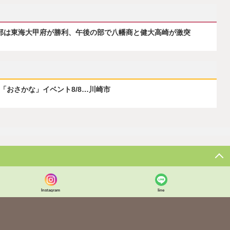
の部は東海大甲府が勝利、午後の部で八幡商と健大高崎が激突
ぶ「おさかな」イベント8/8…川崎市
Instagram
line