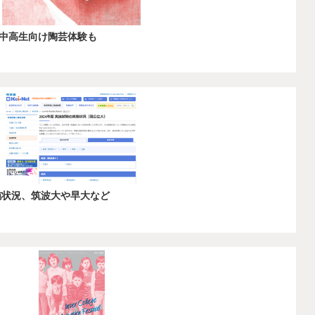
中高生向け陶芸体験も
施状況、筑波大や早大など