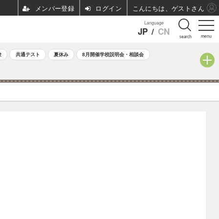
ログイン
こんにちは、ゲストさん
Language
JP
/
CN
menu
search
験
共通テスト
夏休み
8月開催学校説明会・相談会