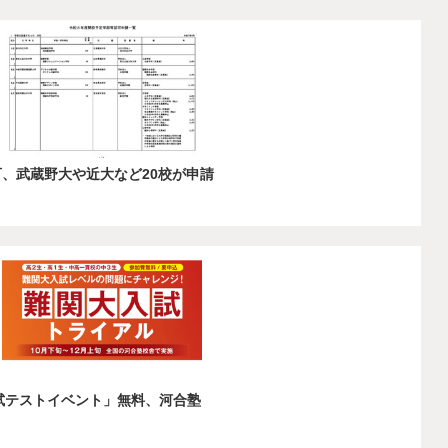
可、武蔵野大や近大など20校が申請
入試テストイベント」無料、河合塾