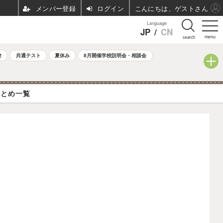
ログイン
こんにちは、ゲストさん
Language
JP
/
CN
menu
search
験
共通テスト
夏休み
8月開催学校説明会・相談会
まとめ一覧