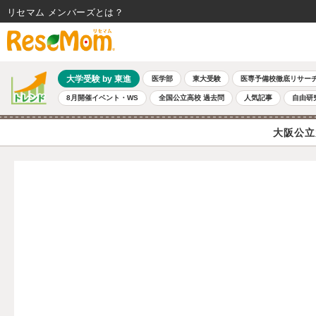
リセマム メンバーズ
大学受験 by 東進
医学部
東大受験
医専予備校徹底リサー
8月開催イベント・WS
全国公立高校 過去問
人気記事
自由研
大阪公立