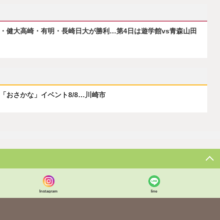
府・健大高崎・有明・長崎日大が勝利…第4日は遊学館vs青森山田
ぶ「おさかな」イベント8/8…川崎市
Instagram
line