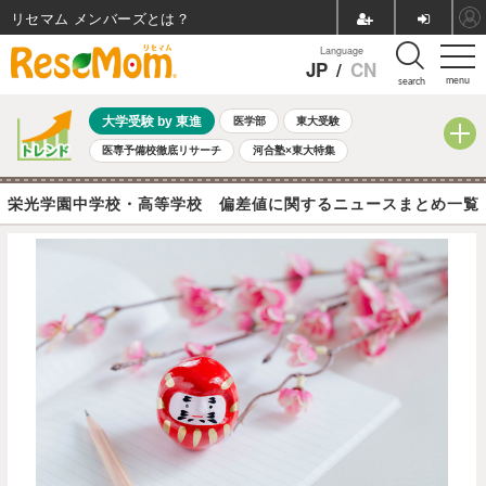
リセマム メンバーズ
Language
JP
/
CN
menu
search
大学受験 by 東進
医学部
東大受験
医専予備校徹底リサーチ
河合塾×東大特集
親子で考える大学選び
高校受験
中学受験
小学校受験
栄光学園中学校・高等学校 偏差値に関するニュースまとめ一覧
共通テスト
夏休み
8月開催学校説明会・相談会
8月開催イベント・WS
全国公立高校 過去問
人気記事
自由研究教材（小学生向け）
自由研究教材（中学生向け）
ランキング