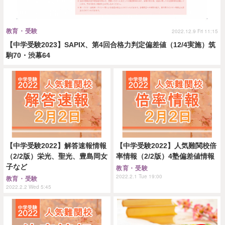
教育・受験
2022.12.9 Fri 11:15
【中学受験2023】SAPIX、第4回合格力判定偏差値（12/4実施）筑
駒70・渋幕64
【中学受験2022】解答速報情報
【中学受験2022】人気難関校倍
（2/2版）栄光、聖光、豊島岡女
率情報（2/2版）4塾偏差値情報
子など
教育・受験
2022.2.1 Tue 19:00
教育・受験
2022.2.2 Wed 5:45