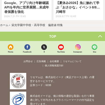
Google、アプリ向け年齢確認
【夏休み2026】魚に触れて学
APIを年内に世界展開…未成年
ぶ「おさかな」イベント8/8…
者保護を強化
川崎市
2026.7.31 Fri 13:45
2026.8.7 Fri 10:45
ホーム
›
栄光学園中学校・高等学校 偏差値 特集
TOP
Home
Facebook
X
YouTube
Instagram
line
お問合せ
広告掲載
会社概要
リセマムについて
個人情報保護方針
リセマムは、株式会社イード（東証グロース上場）の運
営するサービスです。
証券コード：6038
株式会社イードは、個人情報の適切な取扱いを行う事業
者に対して付与されるプライバシーマークの付与認定を
受けています。