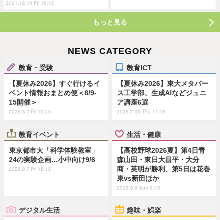
2021.12.10 Fri 16:15
もっと見る
NEWS CATEGORY
教育・受験
教育ICT
【夏休み2026】すぐ行けるイ
【夏休み2026】東大メタバー
ベント情報おまとめ便＜8/9-
ス工学部、生成AIなどジュニ
15開催＞
ア講座6選
2026.8.7 Fri 19:45
2026.7.30 Thu 11:15
教育イベント
生活・健康
東京都市大「科学体験教室」
【高校野球2026夏】第4日青
24の実験企画…小中向け9/6
森山田・東日大昌平・大分
商・英明が勝利、第5日は花巻
2026.8.7 Fri 18:15
東vs新田ほか
2026.8.9 Sun 9:15
デジタル生活
趣味・娯楽