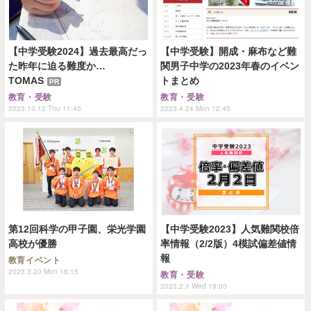
【中学受験2024】過去最高だっ
【中学受験】開成・麻布など難
た昨年に迫る難度か…
関男子中学の2023年春のイベン
TOMAS
トまとめ
PR
教育・受験
教育・受験
2023.10.12 Thu 11:45
2023.4.24 Mon 12:45
第12回科学の甲子園、栄光学園
【中学受験2023】人気難関校倍
高校が優勝
率情報（2/2版）4模試偏差値情
報
教育イベント
2023.3.20 Mon 16:15
教育・受験
2023.2.1 Wed 19:00