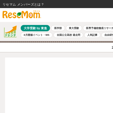
リセマム メンバーズ
大学受験 by 東進
医学部
東大受験
医専予備校徹底リサー
8月開催イベント・WS
全国公立高校 過去問
人気記事
自由研