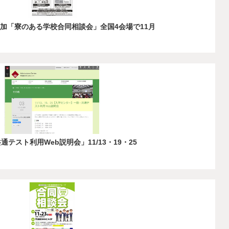
加「寮のある学校合同相談会」全国4会場で11月
テスト利用Web説明会」11/13・19・25