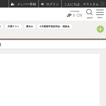
ログイン
こんにちは、ゲストさん
Language
JP
/
CN
menu
search
験
共通テスト
夏休み
8月開催学校説明会・相談会
覧