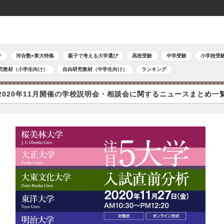
チ
河合塾×東大特集
親子で考える大学選び
高校受験
中学受験
小学校受
究教材（小学生向け）
自由研究教材（中学生向け）
ランキング
2020年11月開催の学校説明会・相談会に関するニュースまとめ一