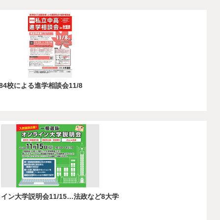
4校による進学相談会11/8
イン大学説明会11/15…法政など8大学