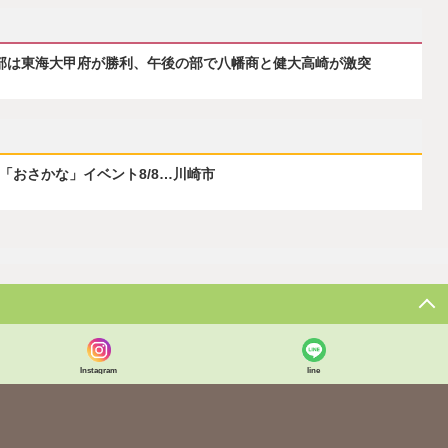
の部は東海大甲府が勝利、午後の部で八幡商と健大高崎が激突
ぶ「おさかな」イベント8/8…川崎市
Instagram
line