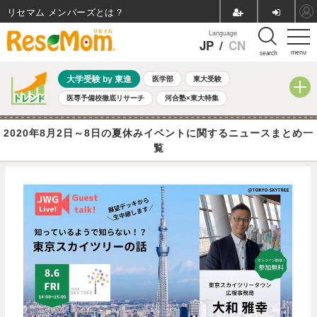
リセマム メンバーズ
Language
JP
/
CN
menu
search
大学受験 by 東進
医学部
東大受験
医専予備校徹底リサーチ
河合塾×東大特集
親子で考える大学選び
高校受験
中学受験
小学校受験
2020年8月2日～8日の夏休みイベントに関するニュースまとめ一
共通テスト
夏休み
8月開催学校説明会・相談会
覧
8月開催イベント・WS
全国公立高校 過去問
人気記事
自由研究教材（小学生向け）
自由研究教材（中学生向け）
ランキング