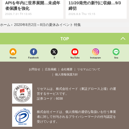
APIを年内に世界展開…未成年
11/20発売の新刊に収録…9/3
者保護を強化
締切
2026.7.31 Fri 13:45
2026.8.6 Thu 15:15
ホーム
›
2020年8月2日～8日の夏休みイベント 特集
TOP
Home
Facebook
X
YouTube
Instagram
line
お問合せ
広告掲載
会社概要
リセマムについて
個人情報保護方針
リセマムは、株式会社イード（東証グロース上場）の運
営するサービスです。
証券コード：6038
株式会社イードは、個人情報の適切な取扱いを行う事業
者に対して付与されるプライバシーマークの付与認定を
受けています。