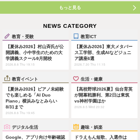
もっと見る
NEWS CATEGORY
教育・受験
教育ICT
【夏休み2026】村山斉氏が公
【夏休み2026】東大メタバー
開講義、小中学生のための大
ス工学部、生成AIなどジュニ
学講義スクール9月開校
ア講座6選
2026.8.6 Thu 19:15
2026.7.30 Thu 11:15
教育イベント
生活・健康
【夏休み2026】ピアノ未経験
【高校野球2026夏】仙台育英
でも楽しめる「AI Duo
が開幕戦勝利、第2日は東筑
Piano」横浜みなとみらい
vs神村学園ほか
8/31まで
2026.8.5 Wed 20:32
2026.8.6 Thu 19:45
デジタル生活
趣味・娯楽
Google、アプリ向け年齢確認
ドラえもん短歌、入選作は