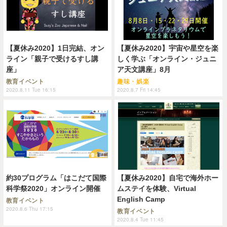
【夏休み2020】1日完結、オン
【夏休み2020】宇宙や星空を楽
ライン「親子で受けるすし講
しく学ぶ「オンライン・ジュニ
座」
ア天文講座」8月
教育イベント
趣味・娯楽
2020.8.11 Tue 16:15
2020.8.7 Fri 14:45
約30プログラム「はこだて国際
【夏休み2020】自宅で海外ホー
科学祭2020」オンライン開催
ムステイを体験、Virtual
English Camp
教育イベント
2020.8.6 Thu 17:15
教育イベント
2020.8.4 Tue 11:45