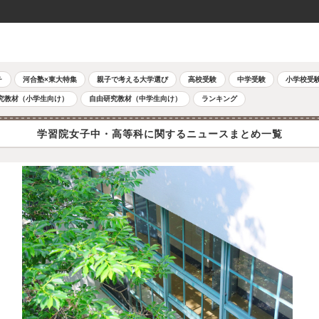
チ
河合塾×東大特集
親子で考える大学選び
高校受験
中学受験
小学校受
究教材（小学生向け）
自由研究教材（中学生向け）
ランキング
学習院女子中・高等科に関するニュースまとめ一覧