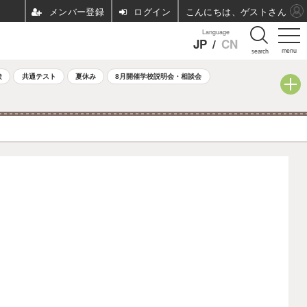
ログイン
こんにちは、ゲストさん
Language
JP
/
CN
menu
search
験
共通テスト
夏休み
8月開催学校説明会・相談会