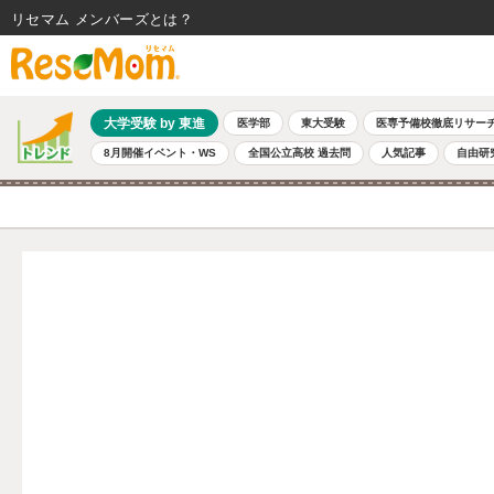
リセマム メンバーズ
大学受験 by 東進
医学部
東大受験
医専予備校徹底リサー
8月開催イベント・WS
全国公立高校 過去問
人気記事
自由研