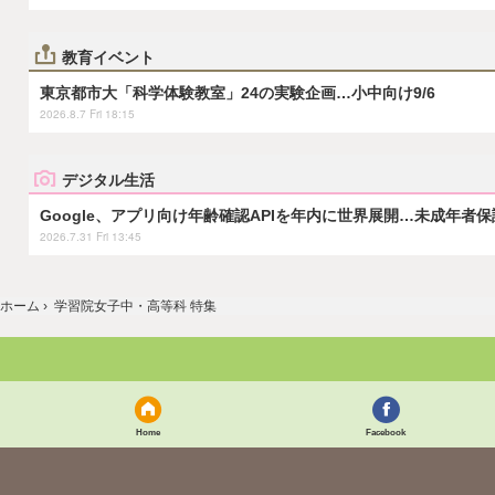
教育イベント
東京都市大「科学体験教室」24の実験企画…小中向け9/6
2026.8.7 Fri 18:15
デジタル生活
Google、アプリ向け年齢確認APIを年内に世界展開…未成年者
2026.7.31 Fri 13:45
ホーム
›
学習院女子中・高等科 特集
Home
Facebook