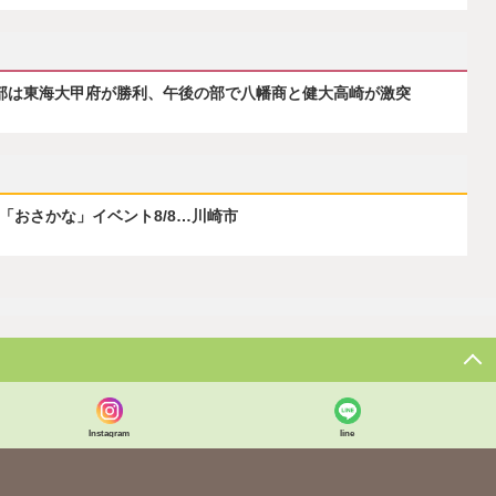
の部は東海大甲府が勝利、午後の部で八幡商と健大高崎が激突
ぶ「おさかな」イベント8/8…川崎市
Instagram
line