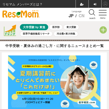
リセマム メンバーズ
Language
JP
/
CN
menu
search
大学受験 by 東進
医学部
東大受験
医専予備校徹底リサーチ
河合塾×東大特集
親子で考える大学選び
高校受験
中学受験
小学校受験
中学受験・夏休みの過ごし方・に関するニュースまとめ一覧
共通テスト
夏休み
8月開催学校説明会・相談会
8月開催イベント・WS
全国公立高校 過去問
人気記事
自由研究教材（小学生向け）
自由研究教材（中学生向け）
ランキング