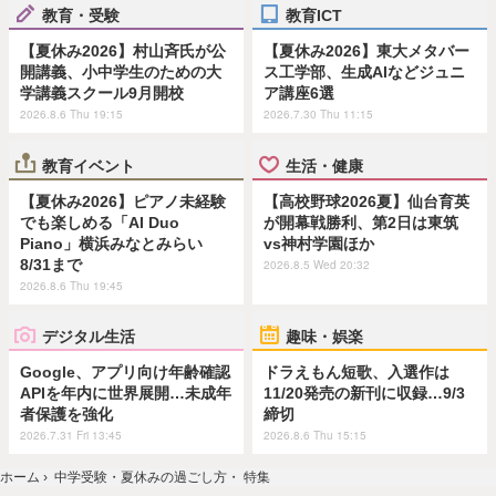
教育・受験
教育ICT
【夏休み2026】村山斉氏が公
【夏休み2026】東大メタバー
開講義、小中学生のための大
ス工学部、生成AIなどジュニ
学講義スクール9月開校
ア講座6選
2026.8.6 Thu 19:15
2026.7.30 Thu 11:15
教育イベント
生活・健康
【夏休み2026】ピアノ未経験
【高校野球2026夏】仙台育英
でも楽しめる「AI Duo
が開幕戦勝利、第2日は東筑
Piano」横浜みなとみらい
vs神村学園ほか
8/31まで
2026.8.5 Wed 20:32
2026.8.6 Thu 19:45
デジタル生活
趣味・娯楽
Google、アプリ向け年齢確認
ドラえもん短歌、入選作は
APIを年内に世界展開…未成年
11/20発売の新刊に収録…9/3
者保護を強化
締切
2026.7.31 Fri 13:45
2026.8.6 Thu 15:15
ホーム
›
中学受験・夏休みの過ごし方・ 特集