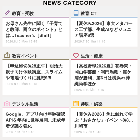
NEWS CATEGORY
教育・受験
教育ICT
お母さん先生に聞く「子育て
【夏休み2026】東大メタバー
と教師、両立のポイント」と
ス工学部、生成AIなどジュニ
は…Teacher’s［Shift］
ア講座6選
2026.8.10 Mon 19:45
2026.7.30 Thu 11:15
教育イベント
生活・健康
【申込締切8/28正午】明治大
【高校野球2026夏】花巻東・
親子向け体験講座…スライム
岡山学芸館・鳴門渦潮・霞ケ
や電池づくりに挑戦9/5
浦が勝利、第6日は横浜vs沖
縄尚学ほか
2026.8.10 Mon 18:15
2026.8.10 Mon 7:15
デジタル生活
趣味・娯楽
Google、アプリ向け年齢確認
【夏休み2026】魚に触れて学
APIを年内に世界展開…未成年
ぶ「おさかな」イベント8/8…
者保護を強化
川崎市
2026.7.31 Fri 13:45
2026.8.7 Fri 10:45