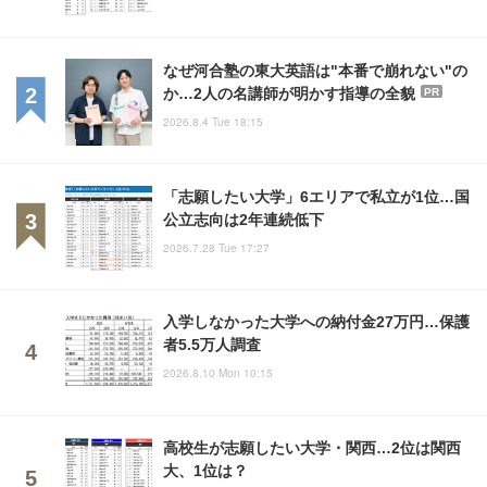
なぜ河合塾の東大英語は"本番で崩れない"の
か…2人の名講師が明かす指導の全貌
PR
2026.8.4 Tue 18:15
「志願したい大学」6エリアで私立が1位…国
公立志向は2年連続低下
2026.7.28 Tue 17:27
入学しなかった大学への納付金27万円…保護
者5.5万人調査
2026.8.10 Mon 10:15
高校生が志願したい大学・関西…2位は関西
大、1位は？