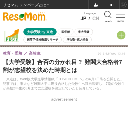
リセマム メンバーズ
Language
JP
/
CN
menu
search
大学受験 by 東進
医学部
東大受験
医専予備校徹底リサーチ
河合塾×東大特集
親子で考える大学選び
高校受験
中学受験
小学校受験
教育・受験
高校生
2016.4.6 Wed 13:15
共通テスト
夏休み
8月開催学校説明会・相談会
【大学受験】合否の分かれ目？ 難関大合格者7
8月開催イベント・WS
全国公立高校 過去問
人気記事
割が志望校を決めた時期とは
自由研究教材（小学生向け）
自由研究教材（中学生向け）
ランキング
東進は、Web版大学進学情報紙「TOSHIN TIMES」の4月1日号を公開した。
記事では、東大など難関大学に現役合格した受験生へ独自調査し、7割の受験生
が高校2年生の3月までに志望校を決定していたと紹介している。
advertisement