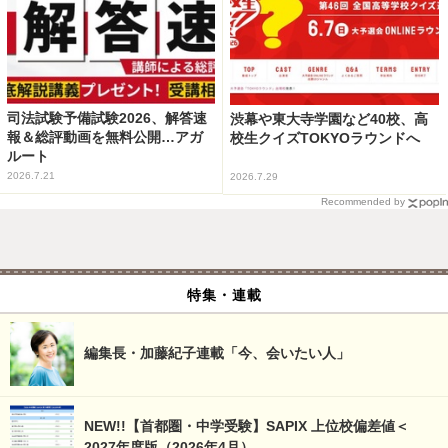
司法試験予備試験2026、解答速
渋幕や東大寺学園など40校、高
報＆総評動画を無料公開…アガ
校生クイズTOKYOラウンドへ
ルート
2026.7.21
2026.7.29
Recommended by
特集・連載
編集長・加藤紀子連載「今、会いたい人」
NEW!!【首都圏・中学受験】SAPIX 上位校偏差値＜
2027年度版（2026年4月）