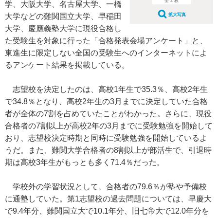
全 2 枚
学、大阪大学、名古屋大学、一橋
大学などの難関国立大学、早稲田
拡大写真
大学、慶應義塾大学に現役合格し
た受験生を対象に行った「合格発表会場アンケート」と、
東進生に限定しない全国の受験生へのインターネットによ
るアンケート結果を掲載している。
志望校を決定したのは、高校1年生で35.3％、高校2年生
で34.8％となり、高校2年生の3月までに決定していた合格
者が全体の7割を占めていたことがわかった。さらに、現役
合格者の7割以上が高校2年の3月までに受験勉強を開始して
おり、志望校決定時期と同時に受験勉強を開始しているよ
うだ。また、難関大学合格者の8割以上が部活生で、引退時
期は高校3年生がもっとも多く71.4％だった。
学校外の学習状況として、合格者の79.6％が塾や予備校
に通塾していた。第1志望校の過去問題については、早慶大
で9.4年分、難関国立大で10.1年分、旧七帝大で12.0年分を