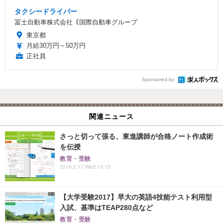
タクシードライバー
冨士自動車株式会社｟国際自動車グループ
東京都
月給30万円～50万円
正社員
Sponsored by
関連ニュース
さっと切って張る、東進講師が合格ノート作成術
を伝授
教育・受験
2016.2.17 Wed 10:15
【大学受験2017】早大の英語4技能テスト利用型
入試、基準はTEAP280点など
教育・受験