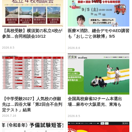
【高校受験】横須賀の私立4校が
医療✕消防、縫合デモやAED講習
参加…合同相談会10/12
も「おしごと体験博」9/5
2026.8.5
2026.8.6
【中学受験2027】人気校の併願
全国高校麻雀32チーム本選出
先は…四谷大塚「第2回合不合判
場…麻布や大阪星光、東海も
定テスト」結果
2026.7.16
2026.8.5