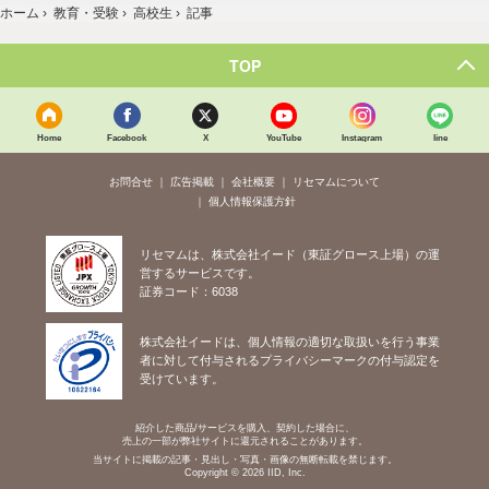
ホーム
›
教育・受験
›
高校生
›
記事
TOP
Home
Facebook
X
YouTube
Instagram
line
お問合せ
広告掲載
会社概要
リセマムについて
個人情報保護方針
リセマムは、株式会社イード（東証グロース上場）の運
営するサービスです。
証券コード：6038
株式会社イードは、個人情報の適切な取扱いを行う事業
者に対して付与されるプライバシーマークの付与認定を
受けています。
紹介した商品/サービスを購入、契約した場合に、
売上の一部が弊社サイトに還元されることがあります。
当サイトに掲載の記事・見出し・写真・画像の無断転載を禁じます。
Copyright © 2026 IID, Inc.