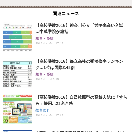
関連ニュース
【高校受験2016】神奈川公立「競争率高い入試」
…中萬学院が総括
教育・受験
2016.4.4 Mon 17:45
【高校受験2016】都立高校の受検倍率ランキン
グ…1位は国際2.48倍
教育・受験
2016.4.1 Fri 9:15
【高校受験2016】自己推薦型の高校入試に「すら
ら」採用…23名合格
教育ICT
2016.4.4 Mon 17:15