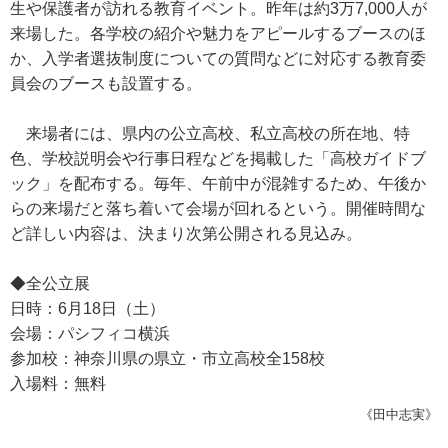
生や保護者が訪れる教育イベント。昨年は約3万7,000人が
来場した。各学校の紹介や魅力をアピールするブースのほ
か、入学者選抜制度についての質問などに対応する教育委
員会のブースも設置する。
来場者には、県内の公立高校、私立高校の所在地、特
色、学校説明会や行事日程などを掲載した「高校ガイドブ
ック」を配布する。毎年、午前中が混雑するため、午後か
らの来場だと落ち着いて会場が回れるという。開催時間な
ど詳しい内容は、決まり次第公開される見込み。
◆全公立展
日時：6月18日（土）
会場：パシフィコ横浜
参加校：神奈川県の県立・市立高校全158校
入場料：無料
《田中志実》