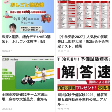
医療✕消防、縫合デモやAED講
【中学受験2027】人気校の併願
習も「おしごと体験博」9/5
先は…四谷大塚「第2回合不合判
定テスト」結果
2026.8.6
2026.7.16
全国高校麻雀32チーム本選出
司法試験予備試験2026、解答速
場…麻布や大阪星光、東海も
報＆総評動画を無料公開…アガ
ルート
2026.8.5
2026.7.21