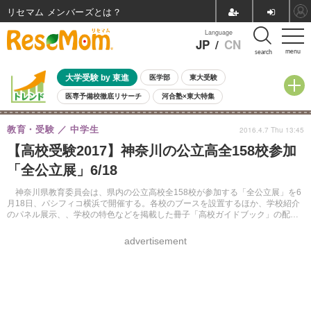
リセマム メンバーズ
Language
JP
/
CN
menu
search
大学受験 by 東進
医学部
東大受験
医専予備校徹底リサーチ
河合塾×東大特集
親子で考える大学選び
高校受験
中学受験
小学校受験
教育・受験
中学生
2016.4.7 Thu 13:45
共通テスト
夏休み
8月開催学校説明会・相談会
【高校受験2017】神奈川の公立高全158校参加
8月開催イベント・WS
全国公立高校 過去問
人気記事
「全公立展」6/18
自由研究教材（小学生向け）
自由研究教材（中学生向け）
ランキング
神奈川県教育委員会は、県内の公立高校全158校が参加する「全公立展」を6
月18日、パシフィコ横浜で開催する。各校のブースを設置するほか、学校紹介
のパネル展示、、学校の特色などを掲載した冊子「高校ガイドブック」の配布
などが行われる。入場無料。
advertisement