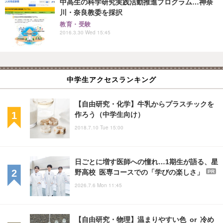
中高生の科学研究実践活動推進プログラム…神奈
川・奈良教委を採択
教育・受験
2016.3.30 Wed 15:45
中学生アクセスランキング
【自由研究・化学】牛乳からプラスチックを
作ろう（中学生向け）
2018.7.10 Tue 15:00
日ごとに増す医師への憧れ…1期生が語る、星
野高校 医専コースでの「学びの楽しさ」
PR
2026.7.6 Mon 11:45
【自由研究・物理】温まりやすい色 or 冷め