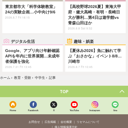
東京都市大「科学体験教室」
【高校野球2026夏】東海大甲
24の実験企画…小中向け9/6
府・健大高崎・有明・長崎日
大が勝利…第4日は遊学館vs
2026.8.7 Fri 18:15
青森山田ほか
2026.8.8 Sat 9:52
デジタル生活
趣味・娯楽
Google、アプリ向け年齢確認
【夏休み2026】魚に触れて学
APIを年内に世界展開…未成年
ぶ「おさかな」イベント8/8…
者保護を強化
川崎市
2026.7.31 Fri 13:45
2026.8.7 Fri 10:45
ホーム
›
教育・受験
›
中学生
›
記事
TOP
Home
Facebook
X
YouTube
Instagram
line
お問合せ
広告掲載
会社概要
リセマムについて
個人情報保護方針