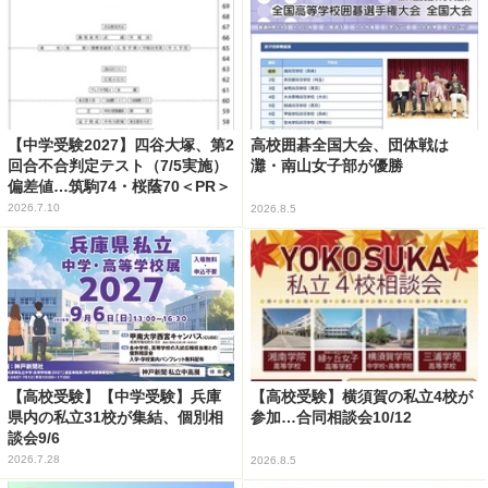
【中学受験2027】四谷大塚、第2
高校囲碁全国大会、団体戦は
回合不合判定テスト（7/5実施）
灘・南山女子部が優勝
偏差値…筑駒74・桜蔭70＜PR＞
2026.7.10
2026.8.5
【高校受験】【中学受験】兵庫
【高校受験】横須賀の私立4校が
県内の私立31校が集結、個別相
参加…合同相談会10/12
談会9/6
2026.7.28
2026.8.5