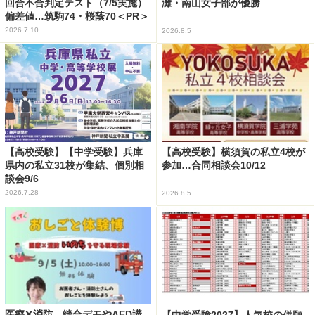
回合不合判定テスト（7/5実施）
灘・南山女子部が優勝
偏差値…筑駒74・桜蔭70＜PR＞
2026.7.10
2026.8.5
【高校受験】【中学受験】兵庫
【高校受験】横須賀の私立4校が
県内の私立31校が集結、個別相
参加…合同相談会10/12
談会9/6
2026.7.28
2026.8.5
医療✕消防、縫合デモやAED講
【中学受験2027】人気校の併願