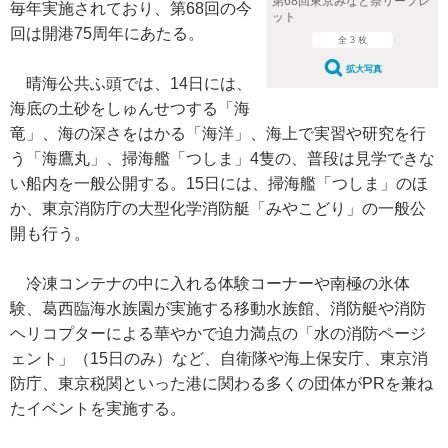
第68回東京みなと祭リーフレ
毎年実施されており、第68回の今
ット
回は開港75周年にあたる。
全 3 枚
拡大写真
晴海公共ふ頭では、14日には、
海底の土砂をしゅんせつする「海
竜」、海の深さをはかる「海洋」、海上で実習や研究を行
う「海鷹丸」、掃海艦「つしま」4隻の、普段は見学できな
い船内を一般公開する。15日には、掃海艦「つしま」のほ
か、東京消防庁の大型化学消防艇「みやこどり」の一般公
開も行う。
冷凍コンテナの中に入れる体験コーナーや南極の氷体
験、葛西臨海水族園が実施する移動水族館、消防艇や消防
ヘリコプターによる華やかで迫力満点の「水の消防ページ
ェント」（15日のみ）など、自衛隊や海上保安庁、東京消
防庁、東京税関といった港に関わる多くの団体がPRを兼ね
たイベントを実施する。