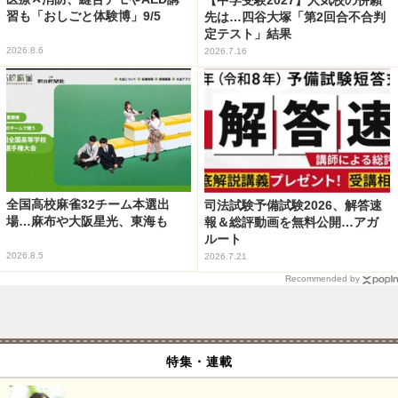
習も「おしごと体験博」9/5
先は…四谷大塚「第2回合不合判
定テスト」結果
2026.8.6
2026.7.16
全国高校麻雀32チーム本選出
司法試験予備試験2026、解答速
場…麻布や大阪星光、東海も
報＆総評動画を無料公開…アガ
ルート
2026.8.5
2026.7.21
Recommended by
特集・連載