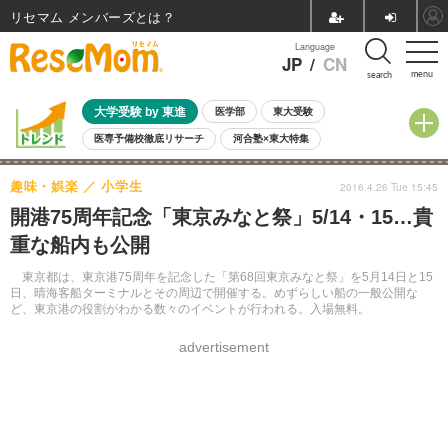
リセマム メンバーズ
Language
JP
/
CN
menu
search
大学受験 by 東進
医学部
東大受験
医専予備校徹底リサーチ
河合塾×東大特集
親子で考える大学選び
高校受験
中学受験
小学校受験
趣味・娯楽
小学生
2016.4.26 Tue 15:45
共通テスト
夏休み
8月開催学校説明会・相談会
開港75周年記念「東京みなと祭」5/14・15…貴
8月開催イベント・WS
全国公立高校 過去問
人気記事
重な船内も公開
自由研究教材（小学生向け）
自由研究教材（中学生向け）
ランキング
東京都は、東京港75周年を記念した「第68回東京みなと祭」を5月14日と15
日、晴海客船ターミナルとその周辺で開催する。めずらしい船の一般公開な
ど、東京港の役割がわかる数々のイベントが行われる。入場無料。
advertisement