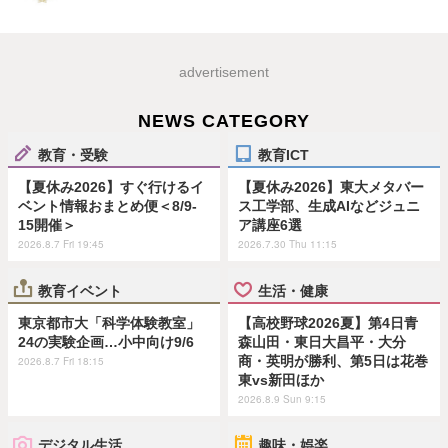
advertisement
NEWS CATEGORY
教育・受験
教育ICT
【夏休み2026】すぐ行けるイ
【夏休み2026】東大メタバー
ベント情報おまとめ便＜8/9-
ス工学部、生成AIなどジュニ
15開催＞
ア講座6選
2026.8.7 Fri 19:45
2026.7.30 Thu 11:15
教育イベント
生活・健康
東京都市大「科学体験教室」
【高校野球2026夏】第4日青
24の実験企画…小中向け9/6
森山田・東日大昌平・大分
商・英明が勝利、第5日は花巻
2026.8.7 Fri 18:15
東vs新田ほか
2026.8.9 Sun 9:15
デジタル生活
趣味・娯楽