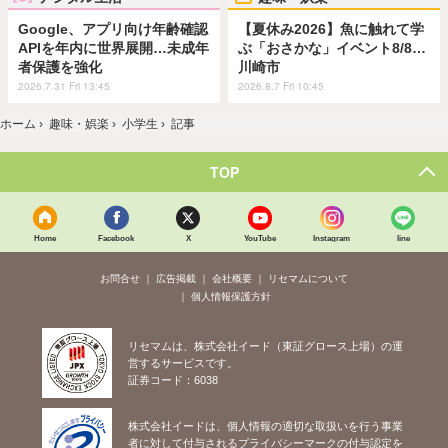
Google、アプリ向け年齢確認
【夏休み2026】魚に触れて学
APIを年内に世界展開…未成年
ぶ「おさかな」イベント8/8…
者保護を強化
川崎市
2026.7.31 Fri 13:45
2026.8.7 Fri 10:45
ホーム
›
趣味・娯楽
›
小学生
›
記事
TOP
Home
Facebook
X
YouTube
Instagram
line
お問合せ
広告掲載
会社概要
リセマムについて
個人情報保護方針
リセマムは、株式会社イード（東証グロース上場）の運
営するサービスです。
証券コード：6038
株式会社イードは、個人情報の適切な取扱いを行う事業
者に対して付与されるプライバシーマークの付与認定を