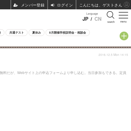
ログイン
こんにちは、ゲストさん
Language
JP
/
CN
menu
search
験
共通テスト
夏休み
8月開催学校説明会・相談会
2016.12.5 Mon 14:15
は無料だが、Webサイト上の申込フォームより申し込む。当日参加もできる。定員