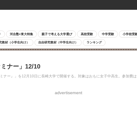
チ
河合塾×東大特集
親子で考える大学選び
高校受験
中学受験
小学校受
究教材（小学生向け）
自由研究教材（中学生向け）
ランキング
ナー」12/10
ミナー』」を12月10日に長崎大学で開催する。対象はおもに女子中高生。参加費
advertisement