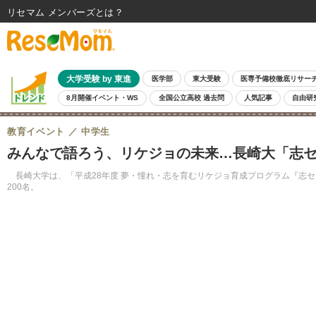
リセマム メンバーズ
大学受験 by 東進
医学部
東大受験
医専予備校徹底リサー
8月開催イベント・WS
全国公立高校 過去問
人気記事
自由研
教育イベント
中学生
みんなで語ろう、リケジョの未来…長崎大「志セミ
長崎大学は、「平成28年度 夢・憧れ・志を育むリケジョ育成プログラム『志セ
200名。