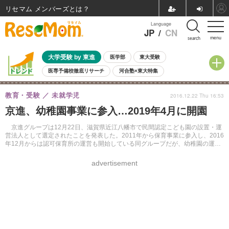
リセマム メンバーズ
Language
JP
/
CN
menu
search
大学受験 by 東進
医学部
東大受験
医専予備校徹底リサーチ
河合塾×東大特集
親子で考える大学選び
高校受験
中学受験
小学校受験
教育・受験
未就学児
2016.12.22 Thu 16:53
共通テスト
夏休み
8月開催学校説明会・相談会
京進、幼稚園事業に参入…2019年4月に開園
8月開催イベント・WS
全国公立高校 過去問
人気記事
自由研究教材（小学生向け）
自由研究教材（中学生向け）
ランキング
京進グループは12月22日、滋賀県近江八幡市で民間認定こども園の設置・運
営法人として選定されたことを発表した。2011年から保育事業に参入し、2016
年12月からは認可保育所の運営も開始している同グループだが、幼稚園の運営
は初めて。
advertisement