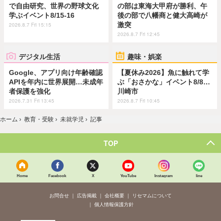
で自由研究、世界の野球文化
の部は東海大甲府が勝利、午
学ぶイベント8/15-16
後の部で八幡商と健大高崎が
激突
2026.8.7 Fri 15:15
2026.8.7 Fri 12:45
デジタル生活
趣味・娯楽
Google、アプリ向け年齢確認
【夏休み2026】魚に触れて学
APIを年内に世界展開…未成年
ぶ「おさかな」イベント8/8…
者保護を強化
川崎市
2026.7.31 Fri 13:45
2026.8.7 Fri 10:45
ホーム
›
教育・受験
›
未就学児
›
記事
TOP
Home
Facebook
X
YouTube
Instagram
line
お問合せ
広告掲載
会社概要
リセマムについて
個人情報保護方針