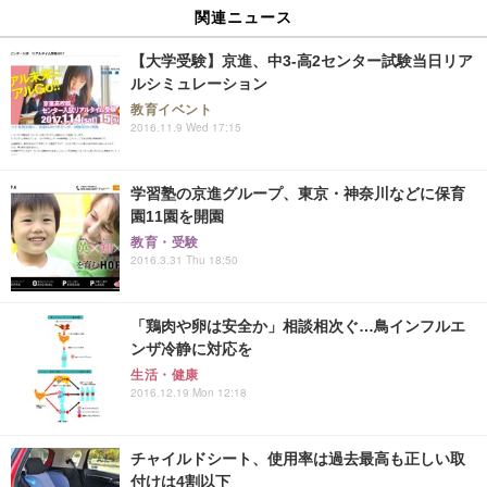
関連ニュース
【大学受験】京進、中3-高2センター試験当日リア
ルシミュレーション
教育イベント
2016.11.9 Wed 17:15
学習塾の京進グループ、東京・神奈川などに保育
園11園を開園
教育・受験
2016.3.31 Thu 18:50
「鶏肉や卵は安全か」相談相次ぐ…鳥インフルエ
ンザ冷静に対応を
生活・健康
2016.12.19 Mon 12:18
チャイルドシート、使用率は過去最高も正しい取
付けは4割以下