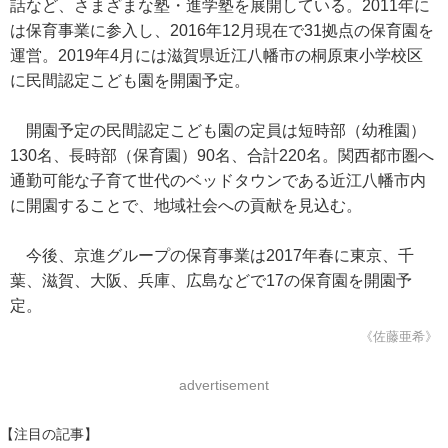
話など、さまざまな塾・進学塾を展開している。2011年に
は保育事業に参入し、2016年12月現在で31拠点の保育園を
運営。2019年4月には滋賀県近江八幡市の桐原東小学校区
に民間認定こども園を開園予定。
開園予定の民間認定こども園の定員は短時部（幼稚園）
130名、長時部（保育園）90名、合計220名。関西都市圏へ
通勤可能な子育て世代のベッドタウンである近江八幡市内
に開園することで、地域社会への貢献を見込む。
今後、京進グループの保育事業は2017年春に東京、千
葉、滋賀、大阪、兵庫、広島などで17の保育園を開園予
定。
《佐藤亜希》
advertisement
【注目の記事】