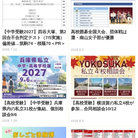
【中学受験2027】四谷大塚、第2
高校囲碁全国大会、団体戦は
回合不合判定テスト（7/5実施）
灘・南山女子部が優勝
偏差値…筑駒74・桜蔭70＜PR＞
2026.7.10
2026.8.5
【高校受験】【中学受験】兵庫
【高校受験】横須賀の私立4校が
県内の私立31校が集結、個別相
参加…合同相談会10/12
談会9/6
2026.7.28
2026.8.5