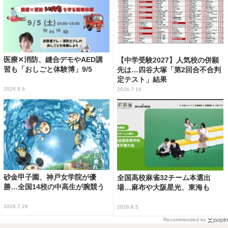
医療✕消防、縫合デモやAED講
【中学受験2027】人気校の併願
習も「おしごと体験博」9/5
先は…四谷大塚「第2回合不合判
定テスト」結果
2026.8.6
2026.7.16
砂金甲子園、神戸女学院が優
全国高校麻雀32チーム本選出
勝…全国14校の中高生が腕競う
場…麻布や大阪星光、東海も
2026.7.29
2026.8.5
Recommended by