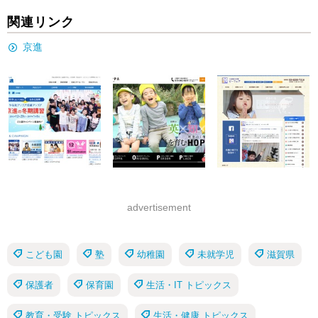
関連リンク
京進
advertisement
こども園
塾
幼稚園
未就学児
滋賀県
保護者
保育園
生活・IT トピックス
教育・受験 トピックス
生活・健康 トピックス