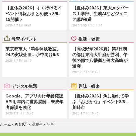
【夏休み2026】すぐ行けるイ
【夏休み2026】東大メタバー
ベント情報おまとめ便＜8/9-
ス工学部、生成AIなどジュニ
15開催＞
ア講座6選
2026.8.7 Fri 19:45
2026.7.30 Thu 11:15
教育イベント
生活・健康
東京都市大「科学体験教室」
【高校野球2026夏】第3日朝
24の実験企画…小中向け9/6
の部は東海大甲府が勝利、午
後の部で八幡商と健大高崎が
2026.8.7 Fri 18:15
激突
2026.8.7 Fri 12:45
デジタル生活
趣味・娯楽
Google、アプリ向け年齢確認
【夏休み2026】魚に触れて学
APIを年内に世界展開…未成年
ぶ「おさかな」イベント8/8…
者保護を強化
川崎市
2026.7.31 Fri 13:45
2026.8.7 Fri 10:45
ホーム
›
教育ICT
›
高校生
›
記事