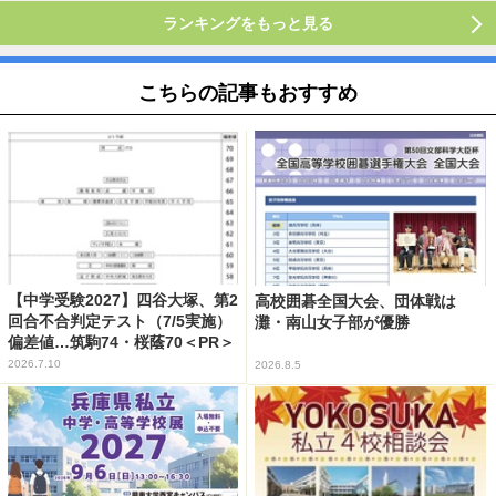
ランキングをもっと見る
こちらの記事もおすすめ
【中学受験2027】四谷大塚、第2
高校囲碁全国大会、団体戦は
回合不合判定テスト（7/5実施）
灘・南山女子部が優勝
偏差値…筑駒74・桜蔭70＜PR＞
2026.7.10
2026.8.5