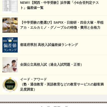
NEW!!【関西・中学受験】浜学園「小6合否判定テス
ト」偏差値一覧
【中学受験の塾選び】SAPIX・日能研・四谷大塚・早稲
アカ・エルカミノ・グノーブルの特徴・費用と合格力
都道府県別 高校入試偏差値ランキング
全国公立高校入試（過去入試問題・正答）
イード・アワード
（塾・通信教育・英語教育などの教育サービスの顧客満
足度調査）