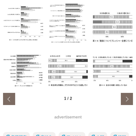
‹
1
/
2
advertisement