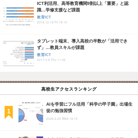
ICT利活用、高等教育機関9割以上「重要」と認
識…学修支援など課題
教育ICT
2016.12.16 Fri 16:15
タブレット端末、導入高校の半数が「活用でき
ず」…教員スキルが課題
教育ICT
2017.3.9 Thu 11:45
高校生アクセスランキング
AIを学習にフル活用「科学の甲子園」出場生
徒の勉強習慣
2026.3.25 Wed 19:15