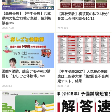
【高校受験】【中学受験】兵庫
【高校受験】横須賀の私立4校が
県内の私立31校が集結、個別相
参加…合同相談会10/12
談会9/6
2026.7.28
2026.8.5
医療✕消防、縫合デモやAED講
【中学受験2027】人気校の併願
習も「おしごと体験博」9/5
先は…四谷大塚「第2回合不合判
定テスト」結果
2026.8.6
2026.7.16