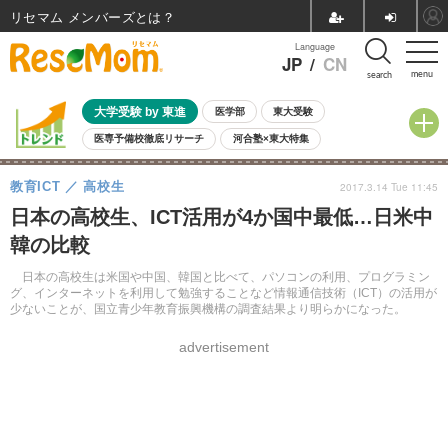
リセマム メンバーズ
Language
JP
/
CN
menu
search
大学受験 by 東進
医学部
東大受験
医専予備校徹底リサーチ
河合塾×東大特集
親子で考える大学選び
高校受験
中学受験
小学校受験
教育ICT
高校生
2017.3.14 Tue 11:45
共通テスト
夏休み
8月開催学校説明会・相談会
日本の高校生、ICT活用が4か国中最低…日米中
8月開催イベント・WS
全国公立高校 過去問
人気記事
韓の比較
自由研究教材（小学生向け）
自由研究教材（中学生向け）
ランキング
日本の高校生は米国や中国、韓国と比べて、パソコンの利用、プログラミン
グ、インターネットを利用して勉強することなど情報通信技術（ICT）の活用が
少ないことが、国立青少年教育振興機構の調査結果より明らかになった。
advertisement