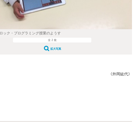
たブロック・プログラミング授業のようす
全 2 枚
拡大写真
《外岡紘代》