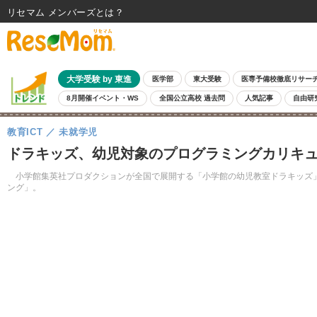
リセマム メンバーズ
大学受験 by 東進
医学部
東大受験
医専予備校徹底リサー
8月開催イベント・WS
全国公立高校 過去問
人気記事
自由研
教育ICT
未就学児
ドラキッズ、幼児対象のプログラミングカリキ
小学館集英社プロダクションが全国で展開する「小学館の幼児教室ドラキッズ」
ング」。