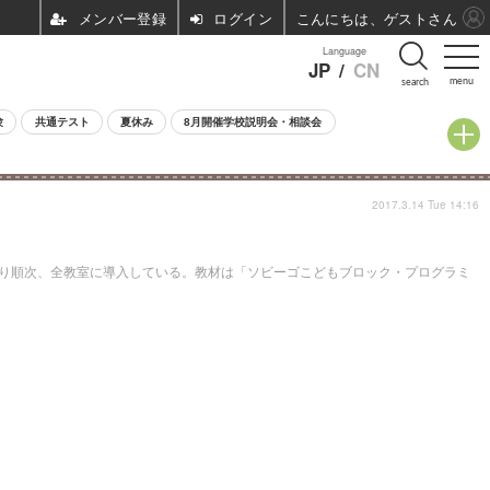
ログイン
こんにちは、ゲストさん
Language
JP
/
CN
menu
search
験
共通テスト
夏休み
8月開催学校説明会・相談会
2017.3.14 Tue 14:16
より順次、全教室に導入している。教材は「ソビーゴこどもブロック・プログラミ