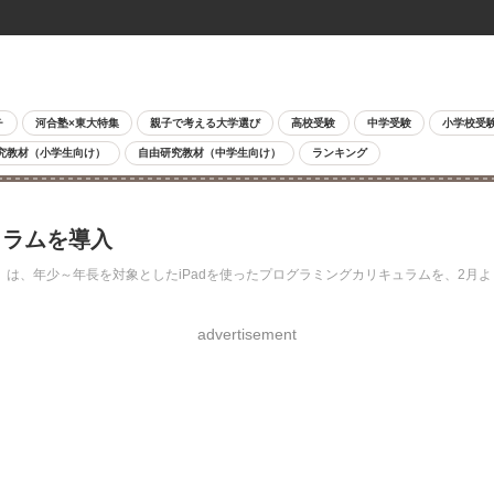
チ
河合塾×東大特集
親子で考える大学選び
高校受験
中学受験
小学校受
究教材（小学生向け）
自由研究教材（中学生向け）
ランキング
ュラムを導入
は、年少～年長を対象としたiPadを使ったプログラミングカリキュラムを、2月
advertisement