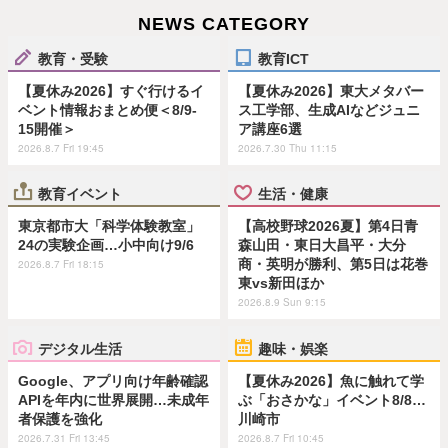
NEWS CATEGORY
教育・受験
教育ICT
【夏休み2026】すぐ行けるイ
【夏休み2026】東大メタバー
ベント情報おまとめ便＜8/9-
ス工学部、生成AIなどジュニ
15開催＞
ア講座6選
2026.8.7 Fri 19:45
2026.7.30 Thu 11:15
教育イベント
生活・健康
東京都市大「科学体験教室」
【高校野球2026夏】第4日青
24の実験企画…小中向け9/6
森山田・東日大昌平・大分
商・英明が勝利、第5日は花巻
2026.8.7 Fri 18:15
東vs新田ほか
2026.8.9 Sun 9:15
デジタル生活
趣味・娯楽
Google、アプリ向け年齢確認
【夏休み2026】魚に触れて学
APIを年内に世界展開…未成年
ぶ「おさかな」イベント8/8…
者保護を強化
川崎市
2026.7.31 Fri 13:45
2026.8.7 Fri 10:45