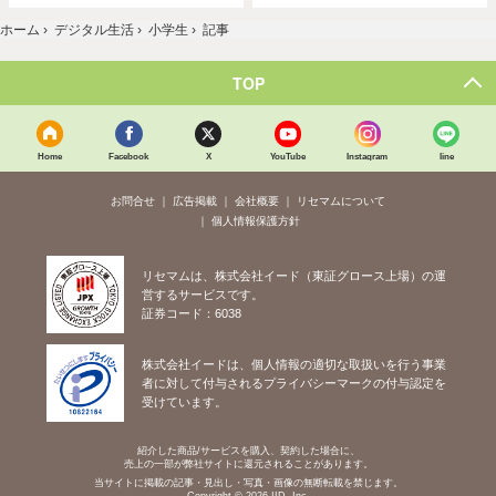
ホーム
›
デジタル生活
›
小学生
›
記事
TOP
Home
Facebook
X
YouTube
Instagram
line
お問合せ
広告掲載
会社概要
リセマムについて
個人情報保護方針
リセマムは、株式会社イード（東証グロース上場）の運
営するサービスです。
証券コード：6038
株式会社イードは、個人情報の適切な取扱いを行う事業
者に対して付与されるプライバシーマークの付与認定を
受けています。
紹介した商品/サービスを購入、契約した場合に、
売上の一部が弊社サイトに還元されることがあります。
当サイトに掲載の記事・見出し・写真・画像の無断転載を禁じます。