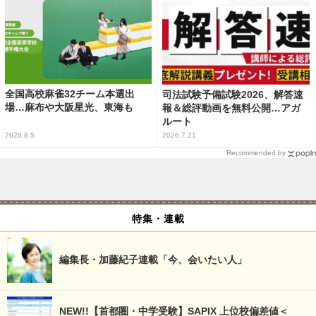
全国高校麻雀32チーム本選出
司法試験予備試験2026、解答速
場…麻布や大阪星光、東海も
報＆総評動画を無料公開…アガ
ルート
2026.8.5
2026.7.21
Recommended by
特集・連載
編集長・加藤紀子連載「今、会いたい人」
NEW!!【首都圏・中学受験】SAPIX 上位校偏差値＜