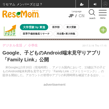
リセマム メンバーズ
Language
JP
/
CN
menu
search
大学受験 by 東進
医学部
東大受験
医専予備校徹底リサーチ
河合塾×東大特集
親子で考える大学選び
高校受験
中学受験
小学校受験
デジタル生活
小学生
2017.3.16 Thu 17:15
共通テスト
夏休み
8月開催学校説明会・相談会
Google、子どものAndroid端末見守りアプリ
8月開催イベント・WS
全国公立高校 過去問
人気記事
「Family Link」公開
自由研究教材（小学生向け）
自由研究教材（中学生向け）
ランキング
米Googleは3月16日（現地時間）、アメリカ国内において、13歳以下の子ど
ものAndroid端末利用を見守るアプリ「Family Link（ファミリーリンク）」の
提供を開始した。アカウントの管理やアプリの利用時間を確認できるほか、端
末利用時間を制限できる。
advertisement