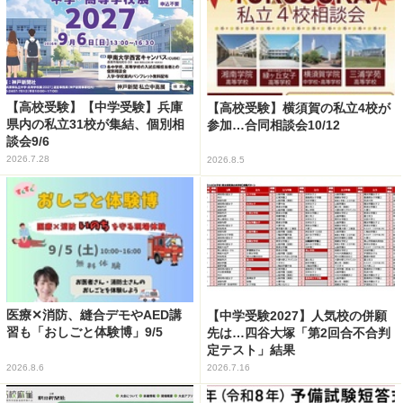
【高校受験】【中学受験】兵庫
【高校受験】横須賀の私立4校が
県内の私立31校が集結、個別相
参加…合同相談会10/12
談会9/6
2026.7.28
2026.8.5
医療✕消防、縫合デモやAED講
【中学受験2027】人気校の併願
習も「おしごと体験博」9/5
先は…四谷大塚「第2回合不合判
定テスト」結果
2026.8.6
2026.7.16