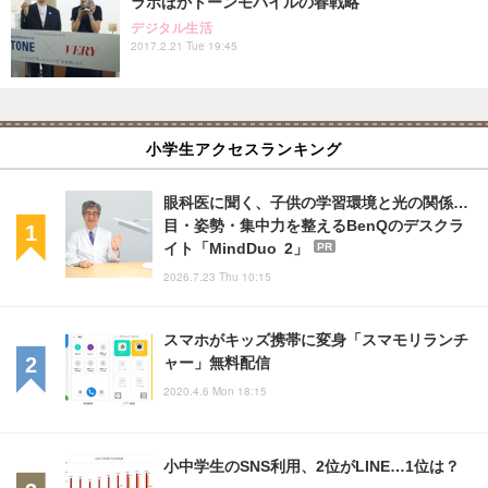
ラボほかトーンモバイルの春戦略
デジタル生活
2017.2.21 Tue 19:45
小学生アクセスランキング
眼科医に聞く、子供の学習環境と光の関係…
目・姿勢・集中力を整えるBenQのデスクラ
イト「MindDuo 2」
PR
2026.7.23 Thu 10:15
スマホがキッズ携帯に変身「スマモリランチ
ャー」無料配信
2020.4.6 Mon 18:15
小中学生のSNS利用、2位がLINE…1位は？