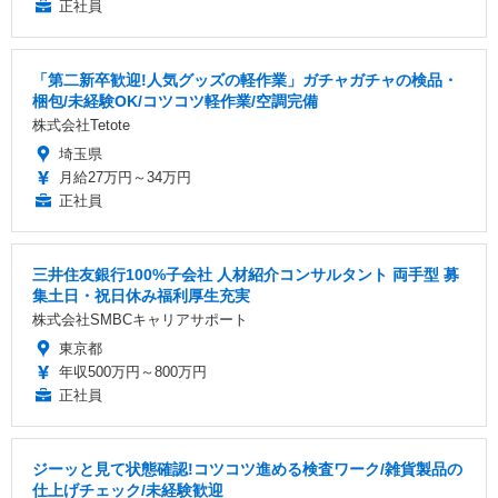
正社員
「第二新卒歓迎!人気グッズの軽作業」ガチャガチャの検品・
梱包/未経験OK/コツコツ軽作業/空調完備
株式会社Tetote
埼玉県
月給27万円～34万円
正社員
三井住友銀行100%子会社 人材紹介コンサルタント 両手型 募
集土日・祝日休み福利厚生充実
株式会社SMBCキャリアサポート
東京都
年収500万円～800万円
正社員
ジーッと見て状態確認!コツコツ進める検査ワーク/雑貨製品の
仕上げチェック/未経験歓迎