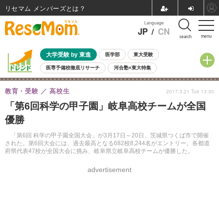
リセマム メンバーズ
Language
JP
/
CN
menu
search
大学受験 by 東進
医学部
東大受験
医専予備校徹底リサーチ
河合塾×東大特集
親子で考える大学選び
高校受験
中学受験
小学校受験
教育・受験
高校生
2017.3.21 Tue 13:30
共通テスト
夏休み
8月開催学校説明会・相談会
「第6回科学の甲子園」岐阜高校チームが全国
8月開催イベント・WS
全国公立高校 過去問
人気記事
優勝
自由研究教材（小学生向け）
自由研究教材（中学生向け）
ランキング
「第6回 科学の甲子園全国大会」が3月17日～20日、茨城県つくば市で開催
された。第6回大会には、過去最高となる682校8,244名がエントリー。各都道
府県代表47校が全国大会に挑み、岐阜県立岐阜高校チームが優勝した。
advertisement