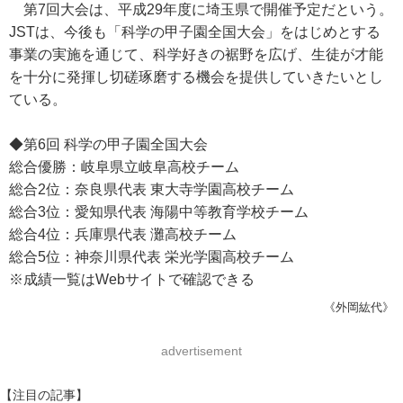
第7回大会は、平成29年度に埼玉県で開催予定だという。
JSTは、今後も「科学の甲子園全国大会」をはじめとする
事業の実施を通じて、科学好きの裾野を広げ、生徒が才能
を十分に発揮し切磋琢磨する機会を提供していきたいとし
ている。
◆第6回 科学の甲子園全国大会
総合優勝：岐阜県立岐阜高校チーム
総合2位：奈良県代表 東大寺学園高校チーム
総合3位：愛知県代表 海陽中等教育学校チーム
総合4位：兵庫県代表 灘高校チーム
総合5位：神奈川県代表 栄光学園高校チーム
※成績一覧はWebサイトで確認できる
《外岡紘代》
advertisement
【注目の記事】