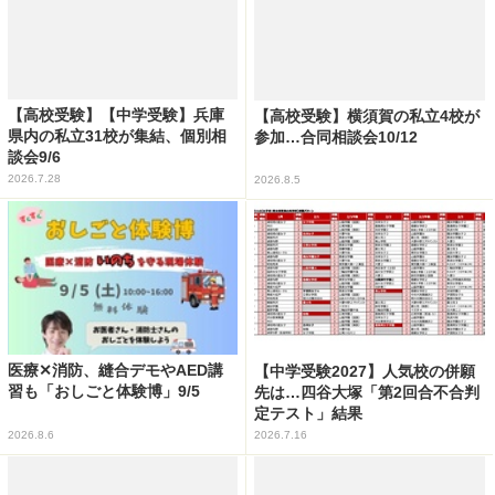
【高校受験】【中学受験】兵庫
【高校受験】横須賀の私立4校が
県内の私立31校が集結、個別相
参加…合同相談会10/12
談会9/6
2026.7.28
2026.8.5
医療✕消防、縫合デモやAED講
【中学受験2027】人気校の併願
習も「おしごと体験博」9/5
先は…四谷大塚「第2回合不合判
定テスト」結果
2026.8.6
2026.7.16