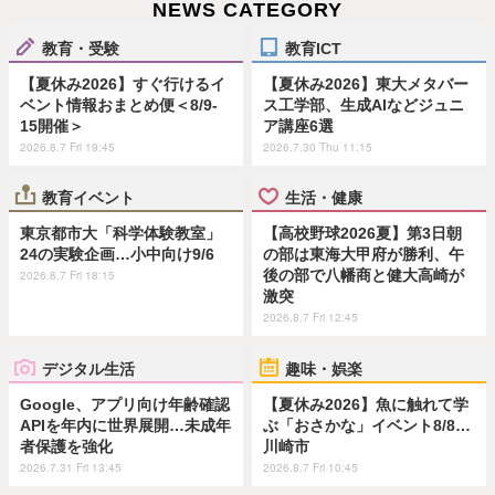
NEWS CATEGORY
教育・受験
教育ICT
【夏休み2026】すぐ行けるイ
【夏休み2026】東大メタバー
ベント情報おまとめ便＜8/9-
ス工学部、生成AIなどジュニ
15開催＞
ア講座6選
2026.8.7 Fri 19:45
2026.7.30 Thu 11:15
教育イベント
生活・健康
東京都市大「科学体験教室」
【高校野球2026夏】第3日朝
24の実験企画…小中向け9/6
の部は東海大甲府が勝利、午
後の部で八幡商と健大高崎が
2026.8.7 Fri 18:15
激突
2026.8.7 Fri 12:45
デジタル生活
趣味・娯楽
Google、アプリ向け年齢確認
【夏休み2026】魚に触れて学
APIを年内に世界展開…未成年
ぶ「おさかな」イベント8/8…
者保護を強化
川崎市
2026.7.31 Fri 13:45
2026.8.7 Fri 10:45