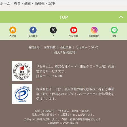
ホーム
›
教育・受験
›
高校生
›
記事
TOP
Home
Facebook
X
YouTube
Instagram
line
お問合せ
広告掲載
会社概要
リセマムについて
個人情報保護方針
リセマムは、株式会社イード（東証グロース上場）の運
営するサービスです。
証券コード：6038
株式会社イードは、個人情報の適切な取扱いを行う事業
者に対して付与されるプライバシーマークの付与認定を
受けています。
紹介した商品/サービスを購入、契約した場合に、
売上の一部が弊社サイトに還元されることがあります。
当サイトに掲載の記事・見出し・写真・画像の無断転載を禁じます。
Copyright © 2026 IID, Inc.