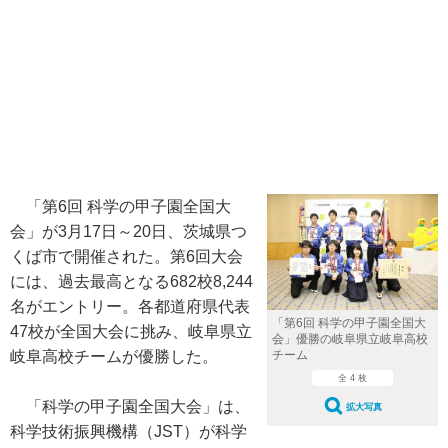
「第6回 科学の甲子園全国大
会」が3月17日～20日、茨城県つ
くば市で開催された。第6回大会
には、過去最高となる682校8,244
名がエントリー。各都道府県代表
「第6回 科学の甲子園全国大
47校が全国大会に挑み、岐阜県立
会」優勝の岐阜県立岐阜高校
岐阜高校チームが優勝した。
チーム
全 4 枚
「科学の甲子園全国大会」は、
拡大写真
科学技術振興機構（JST）が科学