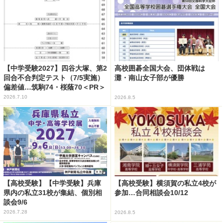
【中学受験2027】四谷大塚、第2
高校囲碁全国大会、団体戦は
回合不合判定テスト（7/5実施）
灘・南山女子部が優勝
偏差値…筑駒74・桜蔭70＜PR＞
2026.7.10
2026.8.5
【高校受験】【中学受験】兵庫
【高校受験】横須賀の私立4校が
県内の私立31校が集結、個別相
参加…合同相談会10/12
談会9/6
2026.7.28
2026.8.5