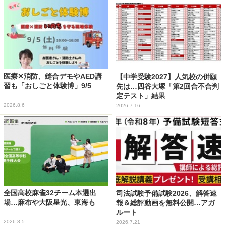
医療✕消防、縫合デモやAED講
【中学受験2027】人気校の併願
習も「おしごと体験博」9/5
先は…四谷大塚「第2回合不合判
定テスト」結果
2026.8.6
2026.7.16
全国高校麻雀32チーム本選出
司法試験予備試験2026、解答速
場…麻布や大阪星光、東海も
報＆総評動画を無料公開…アガ
ルート
2026.8.5
2026.7.21