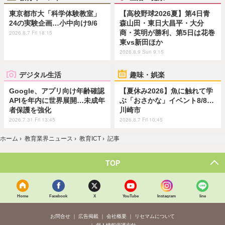
東京都市大「科学体験教室」
【高校野球2026夏】第4日青
24の実験企画…小中向け9/6
森山田・東日大昌平・大分
商・英明が勝利、第5日は花巻
2026.8.7 Fri 18:15
東vs新田ほか
2026.8.9 Sun 9:15
デジタル生活
趣味・娯楽
Google、アプリ向け年齢確認
【夏休み2026】魚に触れて学
APIを年内に世界展開…未成年
ぶ「おさかな」イベント8/8…
者保護を強化
川崎市
2026.7.31 Fri 13:45
2026.8.7 Fri 10:45
ホーム
›
教育業界ニュース
›
教育ICT
›
記事
TOP
Home
Facebook
X
YouTube
Instagram
line
お問合せ
広告掲載
会社概要
リセマムについて