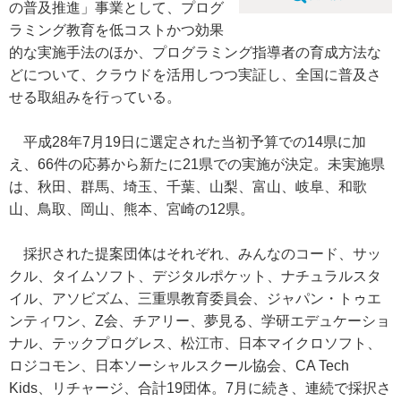
の普及推進」事業として、プログ
ラミング教育を低コストかつ効果
的な実施手法のほか、プログラミング指導者の育成方法な
どについて、クラウドを活用しつつ実証し、全国に普及さ
せる取組みを行っている。
平成28年7月19日に選定された当初予算での14県に加
え、66件の応募から新たに21県での実施が決定。未実施県
は、秋田、群馬、埼玉、千葉、山梨、富山、岐阜、和歌
山、鳥取、岡山、熊本、宮崎の12県。
採択された提案団体はそれぞれ、みんなのコード、サッ
クル、タイムソフト、デジタルポケット、ナチュラルスタ
イル、アソビズム、三重県教育委員会、ジャパン・トゥエ
ンティワン、Z会、チアリー、夢見る、学研エデュケーショ
ナル、テックプログレス、松江市、日本マイクロソフト、
ロジコモン、日本ソーシャルスクール協会、CA Tech
Kids、リチャージ、合計19団体。7月に続き、連続で採択さ