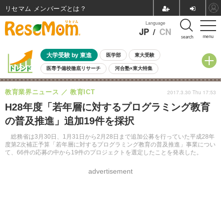
リセマム メンバーズ
Language
JP
/
CN
menu
search
大学受験 by 東進
医学部
東大受験
医専予備校徹底リサーチ
河合塾×東大特集
親子で考える大学選び
高校受験
中学受験
小学校受験
教育業界ニュース
教育ICT
2017.3.30 Thu 17:53
共通テスト
夏休み
8月開催学校説明会・相談会
H28年度「若年層に対するプログラミング教育
8月開催イベント・WS
全国公立高校 過去問
人気記事
の普及推進」追加19件を採択
自由研究教材（小学生向け）
自由研究教材（中学生向け）
ランキング
総務省は3月30日、1月31日から2月28日まで追加公募を行っていた平成28年
度第2次補正予算「若年層に対するプログラミング教育の普及推進」事業につい
て、66件の応募の中から19件のプロジェクトを選定したことを発表した。
advertisement