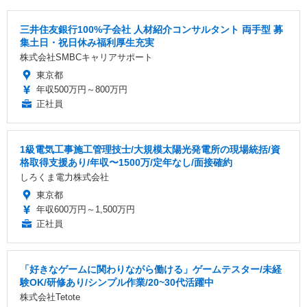
三井住友銀行100%子会社 人材紹介コンサルタント 両手型 募
集土日・祝日休み福利厚生充実
株式会社SMBCキャリアサポート
東京都
年収500万円～800万円
正社員
1級電気工事施工管理技士/大規模太陽光発電所の現場統括/資
格取得支援あり/年収〜1500万/定年なし/面接確約
しろくま電力株式会社
東京都
年収600万円～1,500万円
正社員
「好きなゲームに関わりながら働ける」ゲームテスター/未経
験OK/研修あり/シンプル作業/20~30代活躍中
株式会社Tetote