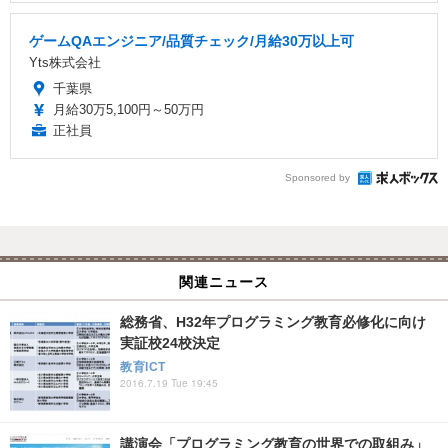
ゲームQAエンジニア/品質チェック/月給30万以上可
Yts株式会社
千葉県
月給30万5,100円～50万円
正社員
Sponsored by
関連ニュース
総務省、H32年プログラミング教育必修化に向け
実証校24校決定
教育ICT
2016.7.19 Tue 19:45
講演会「プログラミング教育の世界での取組み」