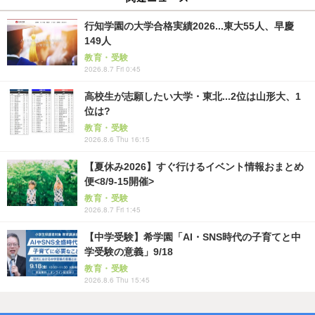
行知学園の大学合格実績2026...東大55人、早慶
149人
教育・受験
2026.8.7 Fri 0:45
高校生が志願したい大学・東北...2位は山形大、1
位は?
教育・受験
2026.8.6 Thu 16:15
【夏休み2026】すぐ行けるイベント情報おまとめ
便<8/9-15開催>
教育・受験
2026.8.7 Fri 1:45
【中学受験】希学園「AI・SNS時代の子育てと中
学受験の意義」9/18
教育・受験
2026.8.6 Thu 15:45