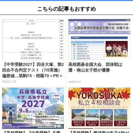
こちらの記事もおすすめ
【中学受験2027】四谷大塚、第2
高校囲碁全国大会、団体戦は
回合不合判定テスト（7/5実施）
灘・南山女子部が優勝
偏差値…筑駒74・桜蔭70＜PR＞
2026.7.10
2026.8.5
【高校受験】【中学受験】兵庫