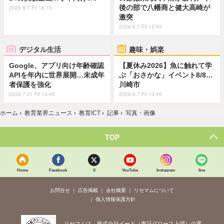
後の部で八幡商と健大高崎が
2026.8.7 Fri 18:15
激突
2026.8.7 Fri 12:45
デジタル生活
趣味・娯楽
Google、アプリ向け年齢確認
【夏休み2026】魚に触れて学
APIを年内に世界展開…未成年
ぶ「おさかな」イベント8/8…
者保護を強化
川崎市
2026.7.31 Fri 13:45
2026.8.7 Fri 10:45
ホーム
›
教育業界ニュース
›
教育ICT
›
記事
›
写真・画像
TOP
Home
Facebook
X
YouTube
Instagram
line
お問合せ
広告掲載
会社概要
リセマムについて
個人情報保護方針
リセマムは、株式会社イード（東証グロース上場）の運