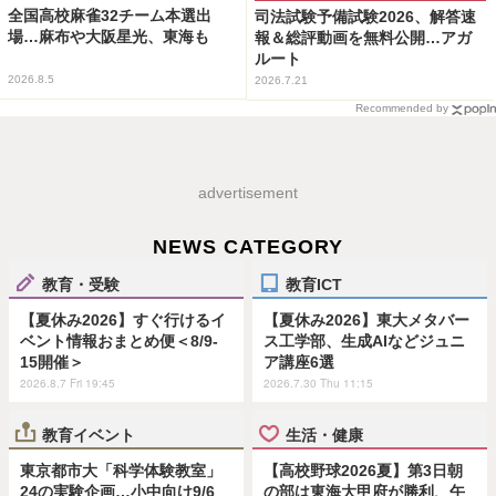
全国高校麻雀32チーム本選出
司法試験予備試験2026、解答速
場…麻布や大阪星光、東海も
報＆総評動画を無料公開…アガ
ルート
2026.8.5
2026.7.21
Recommended by
advertisement
NEWS CATEGORY
教育・受験
教育ICT
【夏休み2026】すぐ行けるイ
【夏休み2026】東大メタバー
ベント情報おまとめ便＜8/9-
ス工学部、生成AIなどジュニ
15開催＞
ア講座6選
2026.8.7 Fri 19:45
2026.7.30 Thu 11:15
教育イベント
生活・健康
東京都市大「科学体験教室」
【高校野球2026夏】第3日朝
24の実験企画…小中向け9/6
の部は東海大甲府が勝利、午