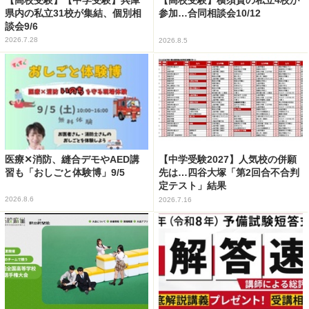
【高校受験】横須賀の私立4校が
県内の私立31校が集結、個別相
参加…合同相談会10/12
談会9/6
2026.7.28
2026.8.5
医療✕消防、縫合デモやAED講
【中学受験2027】人気校の併願
習も「おしごと体験博」9/5
先は…四谷大塚「第2回合不合判
定テスト」結果
2026.8.6
2026.7.16