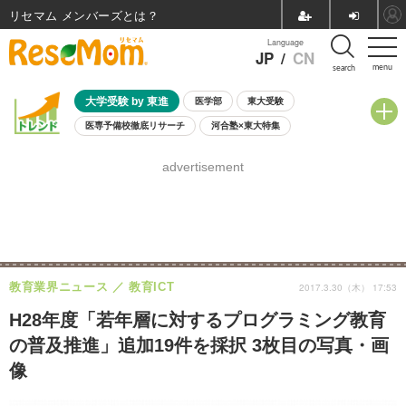
リセマム メンバーズ
Language
JP
/
CN
menu
search
大学受験 by 東進
医学部
東大受験
医専予備校徹底リサーチ
河合塾×東大特集
親子で考える大学選び
高校受験
中学受験
小学校受験
advertisement
共通テスト
夏休み
8月開催学校説明会・相談会
8月開催イベント・WS
全国公立高校 過去問
人気記事
自由研究教材（小学生向け）
自由研究教材（中学生向け）
ランキング
教育業界ニュース
教育ICT
2017.3.30（木） 17:53
H28年度「若年層に対するプログラミング教育
の普及推進」追加19件を採択 3枚目の写真・画
像