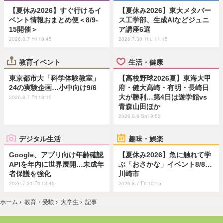
【夏休み2026】すぐ行けるイ
【夏休み2026】東大メタバー
ベント情報おまとめ便＜8/9-
ス工学部、生成AIなどジュニ
15開催＞
ア講座6選
2026.8.7 Fri 19:45
2026.7.30 Thu 11:15
教育イベント
生活・健康
東京都市大「科学体験教室」
【高校野球2026夏】東海大甲
24の実験企画…小中向け9/6
府・健大高崎・有明・長崎日
大が勝利…第4日は遊学館vs
2026.8.7 Fri 18:15
青森山田ほか
2026.8.8 Sat 9:52
デジタル生活
趣味・娯楽
Google、アプリ向け年齢確認
【夏休み2026】魚に触れて学
APIを年内に世界展開…未成年
ぶ「おさかな」イベント8/8…
者保護を強化
川崎市
2026.7.31 Fri 13:45
2026.8.7 Fri 10:45
ホーム
›
教育・受験
›
大学生
›
記事