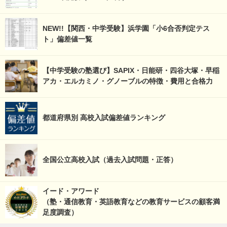
NEW!!【関西・中学受験】浜学園「小6合否判定テス
ト」偏差値一覧
【中学受験の塾選び】SAPIX・日能研・四谷大塚・早稲
アカ・エルカミノ・グノーブルの特徴・費用と合格力
都道府県別 高校入試偏差値ランキング
全国公立高校入試（過去入試問題・正答）
イード・アワード
（塾・通信教育・英語教育などの教育サービスの顧客満
足度調査）