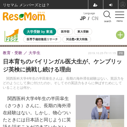
リセマム メンバーズ
Language
JP
/
CN
menu
search
大学受験 by 東進
医学部
東大受験
医専予備校徹底リサーチ
河合塾×東大特集
親子で考える大学選び
高校受験
中学受験
小学校受験
教育・受験
大学生
2019.10.25 Fri 11:15
PR
共通テスト
夏休み
8月開催学校説明会・相談会
日本育ちのバイリンガル医大生が、ケンブリッ
8月開催イベント・WS
全国公立高校 過去問
人気記事
ジ英検に挑戦し続ける理由
自由研究教材（小学生向け）
自由研究教材（中学生向け）
ランキング
関西医科大学4年生の半田皐生さんは、長期の海外滞在経験はない。英語力を
どのようにして身に付けたのか。そしてその英語力をさらに伸ばすためにして
いることとは何か。
関西医科大学4年生の半田皐生
（さつき）さんに、長期の海外滞
在経験はない。しかし、物心つい
たときには日本語と同じように英
語を話すことができていたとい