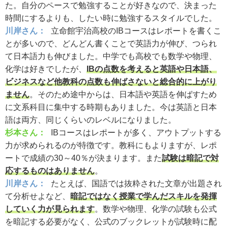
た。自分のペースで勉強することが好きなので、決まった
時間にするよりも、したい時に勉強するスタイルでした。
川岸さん：
立命館宇治高校のIBコースはレポートを書くこ
とが多いので、どんどん書くことで英語力が伸び、つられ
て日本語力も伸びました。中学でも高校でも数学や物理、
化学は好きでしたが、
IBの点数を考えると英語や日本語、
ビジネスなど他教科の点数も伸ばさないと総合的に上がり
ません
。そのため途中からは、日本語や英語を伸ばすため
に文系科目に集中する時期もありました。今は英語と日本
語は両方、同じくらいのレベルになりました。
杉本さん：
IBコースはレポートが多く、アウトプットする
力が求められるのが特徴です。教科にもよりますが、レポ
ートで成績の30～40％が決まります。また
試験は暗記で対
応するものはありません
。
川岸さん：
たとえば、国語では抜粋された文章が出題され
て分析せよなど、
暗記ではなく授業で学んだスキルを発揮
していく力が見られます
。数学や物理、化学の試験も公式
を暗記する必要がなく、公式のブックレットが試験時に配