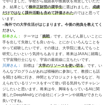
でやりました。学校から成績表や推薦状を用意していただ
き、結果として
柳井正財団の奨学生
に選ばれました。
成績
だけではなく課外活動も含めて評価された
のではと思って
います。
--海外での大学生活がはじまります。今後の抱負を教えてく
ださい。
杉本さん：
テーマは「
挑戦
」です。どんどん新しいことに
手を出して失敗しても良いから、とにかくいろんなことを
やって経験したいです。その後は、大学院に進んでもっと
研究したいという気持ちもあります。将来はJAXAに就職し
て宇宙飛行士になり、宇宙の最前線に立ちたいです。
川岸さん：
目標は「
大学のリソースを使い切る
」です。い
ろんなプログラムがあれば積極的に参加して、教授にも話
を聞ける時に行き、仲間ともプロジェクトをやるなど、与
えられているリソースをすべて使い切る気持ちでチャレン
ジしたいと思います。将来は今、興味をもっているAIに関
連したDeepMindなどの会社にインターンや就職ができたら
良いですね。