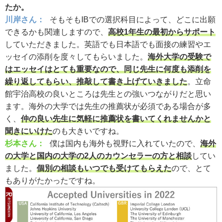
たか。
川岸さん：
そもそもIBでの選択科目によって、どこに出願
できるかも関連しますので、
高校1年生の最初からサポート
していただきました。英語でも日本語でも面接の練習やエ
ッセイの添削を度々してもらいました。
海外大学の受験で
はエッセイはとても重要なので、同じ先生に何度も添削を
繰り返してもらい、推敲して書き上げていきました
。立命
館宇治高校の良いところは先生との強いつながりだと思い
ます。海外の大学では先生の推薦状が必須である場合が多
く、
仲の良い先生に気軽に推薦状を書いてくれませんかと
聞きにいけた
のも大きいですね。
杉本さん：
僕は国内も海外も視野に入れていたので、
海外
の大学と国内の大学の2人のカウンセラーの方と相談
してい
ました。
個別の相談もいつでも受けてもらえた
ので、とて
もありがたかったですね。