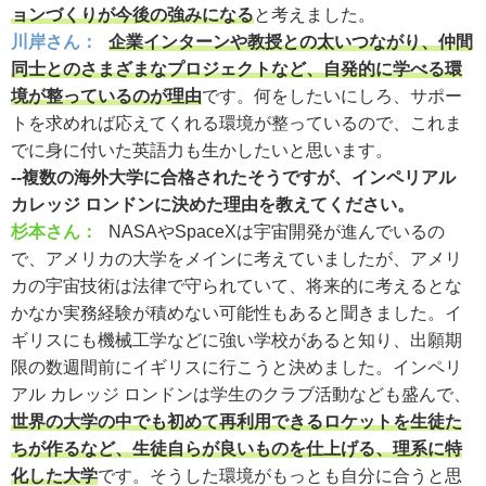
ョンづくりが今後の強みになる
と考えました。
川岸さん：
企業インターンや教授との太いつながり、仲間
同士とのさまざまなプロジェクトなど、自発的に学べる環
境が整っているのが理由
です。何をしたいにしろ、サポー
トを求めれば応えてくれる環境が整っているので、これま
でに身に付いた英語力も生かしたいと思います。
--複数の海外大学に合格されたそうですが、インペリアル
カレッジ ロンドンに決めた理由を教えてください。
杉本さん：
NASAやSpaceXは宇宙開発が進んでいるの
で、アメリカの大学をメインに考えていましたが、アメリ
カの宇宙技術は法律で守られていて、将来的に考えるとな
かなか実務経験が積めない可能性もあると聞きました。イ
ギリスにも機械工学などに強い学校があると知り、出願期
限の数週間前にイギリスに行こうと決めました。インペリ
アル カレッジ ロンドンは学生のクラブ活動なども盛んで、
世界の大学の中でも初めて再利用できるロケットを生徒た
ちが作るなど、生徒自らが良いものを仕上げる、理系に特
化した大学
です。そうした環境がもっとも自分に合うと思