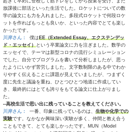
起きて早めに登校して筋トレをしてから授業を受け、また
放課後に部活といった生活でした。ロケットについての数
学の論文にも力を入れました。多段式ロケットで何段ロケ
ットを作ればもっとも良いか、といった内容でとても楽し
かったです。
川岸さん：
僕は
EE（Extended Essay、エクステンデッ
ド・エッセイ）
という卒業論文に力を注ぎました。数学の
エッセイで、テーマは新型コロナの流行シミュレーション
でした。自分でプログラムを書いて分析しましたが、思っ
たようにいかず苦労しました。文字数制限のある中でわか
りやすく伝えることに課題が見えていましたが、つまずく
度に先生と議論を重ね、ひとつひとつ地道に作成してい
き、最終的にはとても誇りをもてる論文に仕上がりまし
た。
--高校生活で思い出に残っていることを教えてください。
川岸さん：
一番、印象に残っているのは、
生物や化学での
実験
です。なかなか興味深い実験が多く、仲間と教え合う
こともできて、とても楽しかったです。MUN（Model