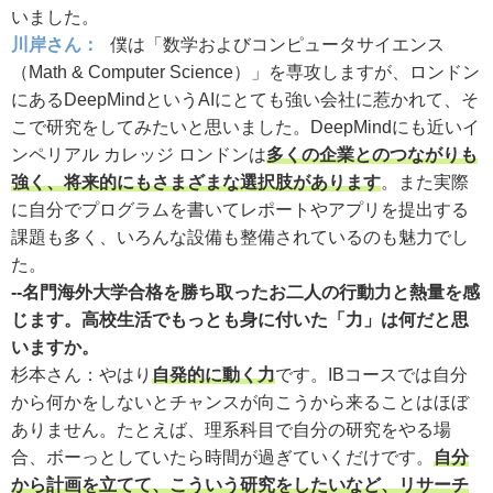
いました。
川岸さん：
僕は「数学およびコンピュータサイエンス
（Math & Computer Science）」を専攻しますが、ロンドン
にあるDeepMindというAIにとても強い会社に惹かれて、そ
こで研究をしてみたいと思いました。DeepMindにも近いイ
ンペリアル カレッジ ロンドンは
多くの企業とのつながりも
強く、将来的にもさまざまな選択肢があります
。また実際
に自分でプログラムを書いてレポートやアプリを提出する
課題も多く、いろんな設備も整備されているのも魅力でし
た。
--名門海外大学合格を勝ち取ったお二人の行動力と熱量を感
じます。高校生活でもっとも身に付いた「力」は何だと思
いますか。
杉本さん：やはり
自発的に動く力
です。IBコースでは自分
から何かをしないとチャンスが向こうから来ることはほぼ
ありません。たとえば、理系科目で自分の研究をやる場
合、ボーっとしていたら時間が過ぎていくだけです。
自分
から計画を立てて、こういう研究をしたいなど、リサーチ