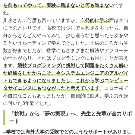
を前もってやって、実験に臨まないと何も進まない
です
ね。
川岸さん：何度も言っていますが、
自発的に学ぶ
面は本当
にそのとおりです。高校では少しでも興味をもったら、自
分からどんどんやってみて、少し違うなと思ったら次をや
るというルーティンで学んできました。子供のころから算
数が好きでしたが、数学にもさまざまな解法やアプローチ
の仕方があり、それはプログラミングにも同じことが言え
ます。
競技プログラミングに挑戦して問題をたくさん解い
た経験をしたからこそ、今システムエンジニアのアルバイ
トもできるようになりましたし、これから学ぶコンピュー
タサイエンスにもつながったと考えています
。コロナ禍で
不自由なこともありましたが、自発的に動き、学ぶ力が身
に付いた3年間でした。
「挑戦」から「夢の実現」へ、先生と先輩が全力サポ
ート
--学校では海外大学の受験でどのようなサポートがありまし