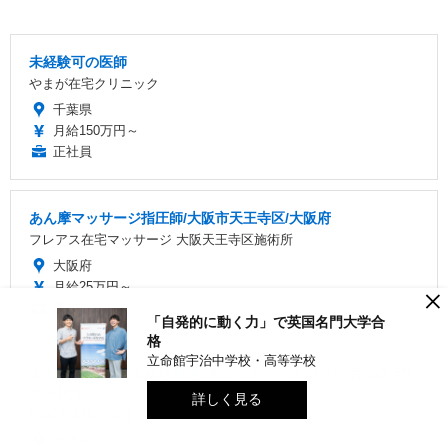
未経験可の医師
やまが在宅クリニック
千葉県
月給150万円～
正社員
あん摩マッサージ指圧師/大阪市天王寺区/大阪府
フレアス在宅マッサージ 大阪天王寺区施術所
大阪府
月給25万円～
×
正社員
「自発的に動く力」で英国名門大学合
格
立命館宇治中学校・高等学校
大型ドライバー/未経験歓迎/徹底サポート体制あり/月35万可/
土日祝休
詳しく見る
福塚運送株式会社
大阪府