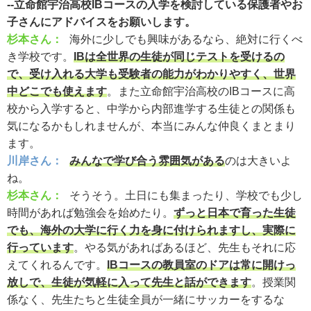
--立命館宇治高校IBコースの入学を検討している保護者やお
子さんにアドバイスをお願いします。
杉本さん：
海外に少しでも興味があるなら、絶対に行くべ
き学校です。
IBは全世界の生徒が同じテストを受けるの
で、受け入れる大学も受験者の能力がわかりやすく、世界
中どこでも使えます
。また立命館宇治高校のIBコースに高
校から入学すると、中学から内部進学する生徒との関係も
気になるかもしれませんが、本当にみんな仲良くまとまり
ます。
川岸さん：
みんなで学び合う雰囲気がある
のは大きいよ
ね。
杉本さん：
そうそう。土日にも集まったり、学校でも少し
時間があれば勉強会を始めたり。
ずっと日本で育った生徒
でも、海外の大学に行く力を身に付けられますし、実際に
行っています
。やる気があればあるほど、先生もそれに応
えてくれるんです。
IBコースの教員室のドアは常に開けっ
放しで、生徒が気軽に入って先生と話ができます
。授業関
係なく、先生たちと生徒全員が一緒にサッカーをするな