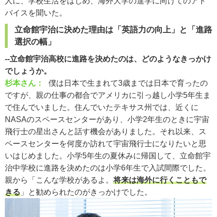
人に、学校生活をはじめ、海外大学の進学に向けてのアド
バイスを聞いた。
立命館宇治に決めた理由は「英語力の向上」と「進路
選択の幅」
--立命館宇治高校に進路を決めたのは、どのようなきっかけ
でしょうか。
杉本さん：
僕は日本で生まれて3歳までは日本で育ったの
ですが、親の仕事の都合でアメリカに引っ越し小学5年生ま
で住んでいました。住んでいたテキサス州では、近くに
NASAのスペースセンターがあり、小学2年生のときに宇宙
飛行士の星出さんと話す機会がありました。それ以来、ス
ペースセンターを何度か訪れて宇宙飛行士になりたいと思
いはじめました。小学5年生の夏休みに帰国して、立命館宇
治中学校に進路を決めたのは小学6年生で入試間際でした。
親から「こんな学校があるよ。
将来は海外に行くこともで
きる
」と勧められたのがきっかけでした。