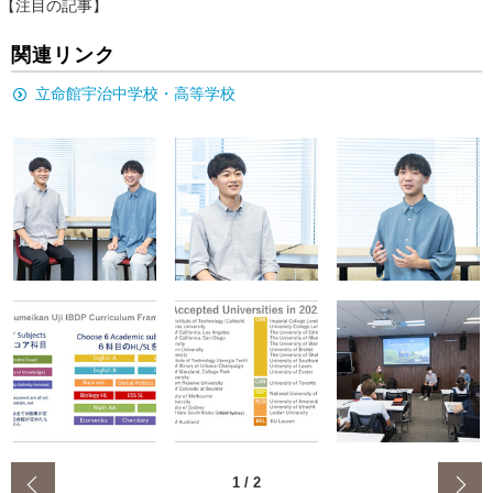
【注目の記事】
関連リンク
立命館宇治中学校・高等学校
‹
1
/
2