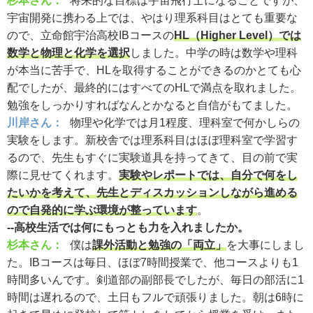
杉本さん：
将来的な目標は宇宙飛行士になることですが、
宇宙開発に携わる上では、やはり理系科目はとても重要な
ので、立命館宇治高校IBコースの
HL（Higher Level）では
数学と物理と化学を選択
しました。中学の時は数学や理科
が本当に苦手で、HLを取得することができるのかとても心
配でしたが、最終的にはすべてのHLで満点を取れました。
勉強をしっかりすればなんとかなると自信がもてました。
川岸さん：
物理や化学では月1程度、理科室で何かしらの
実験をします。新校舎では理系科目はほぼ理科室で学習す
るので、先生もすぐに実験道具を持ってきて、目の前で実
際に見せてくれます。
実験やレポートでは、自分で何をし
たいかを考えて、先生とディスカッションしながら進める
ので自発的に学ぶ環境が整っています
。
--高校生活では何にもっとも力を入れましたか。
杉本さん：
僕は
課外活動と勉強の「両立」
を大事にしまし
た。IBコースは毎日、ほぼ7時間授業で、他コースよりも1
時間多いんです。剣道部の副部長でしたが、毎日の部活に1
時間は遅れるので、土日もフルで頑張りました。朝は6時に