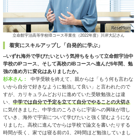
立命館宇治高等学校IBコース卒業生（2022年度）川岸大記さん
着実にスキルアップし「自発的に学ぶ」
--いずれ海外で学びたいという気持ちをもって立命館宇治中
学校のIPコース、そして高校のIBコースへ進んだ6年間、勉
強の進め方に変化はありましたか。
杉本さん：
中学受験を終えて、親からは「もう何も言わな
いから自分で好きなように勉強して良い」と言われたので
すが、カリキュラムどおりに進めていた受験勉強とは違
い、
中学では自分で予定を立てて自分でやることの大切さ
に気付きました。中学生のころさらに宇宙への興味が増し
ていき、海外で宇宙について学びたいと強く望むようにな
りました。高校に進んでからは学校で論文を書いたりする
時間が長く、家では寝る前の1、2時間ほど勉強していまし