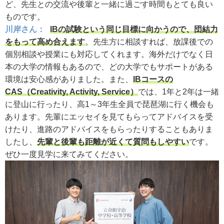
ど、先生との交流や後輩と一緒に過ごす時間もとても良い
ものです。
川岸さん：
IBの試験という同じ目標に向かうので、団結力
をもって高め合えます
。先生方に相談すれば、放課後での
個別相談や授業にも対応してくれます。海外だけでなく日
本の大学の情報もあるので、どの大学でもサポートがある
環境は安心感がありました。また、
IBコースの
CAS（Creativity, Activity, Service）
では、1年と2年は一緒
に登山に行ったり、高1～3年生全員で琵琶湖に行く機会も
あります。先輩にエッセイを見てもらってアドバイスを受
けたり、進路のアドバイスをもらったりすることもありま
したし、
先輩と後輩も距離が近くて質問もしやすい
です。
ぜひ一度見学に来てみてください。