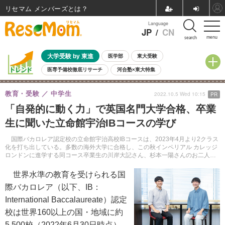
リセマム メンバーズ
Language
JP
/
CN
menu
search
大学受験 by 東進
医学部
東大受験
医専予備校徹底リサーチ
河合塾×東大特集
親子で考える大学選び
高校受験
中学受験
小学校受験
教育・受験
中学生
2022.10.5 Wed 10:15
PR
共通テスト
夏休み
8月開催学校説明会・相談会
「自発的に動く力」で英国名門大学合格、卒業
8月開催イベント・WS
全国公立高校 過去問
人気記事
生に聞いた立命館宇治IBコースの学び
自由研究教材（小学生向け）
自由研究教材（中学生向け）
ランキング
国際バカロレア認定校の立命館宇治高校IBコースは、2023年4月より2クラス
化を打ち出している。多数の海外大学に合格し、この秋インペリアル カレッジ
ロンドンに進学する同コース卒業生の川岸大記さん、杉本一陽さんのお二人に
高校生活や海外大進学のアドバイスを聞いた。
世界水準の教育を受けられる国
際バカロレア（以下、IB：
International Baccalaureate）認定
校は世界160以上の国・地域に約
5,500校（2022年6月30日時点）