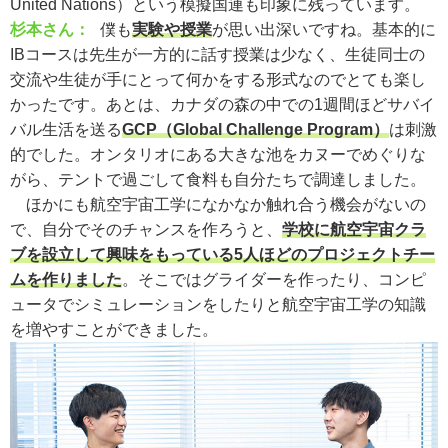
United Nations）という模擬国連も印象に残っています。
杉本さん：
僕も
実験や授業
が思い出深いですね。基本的に
IBコースは先生が一方的に話す授業は少なく、生徒同士の
交流や生徒が手にとって何かをする形式なのでとても楽し
かったです。あとは、カナダの森の中での1週間ほどサバイ
バル生活を送る
GCP（Global Challenge Program）
は刺激
的でした。オンタリオにある大きな池をカヌーでめぐりな
がら、テントで過ごして食料も自分たちで調達しました。
ほかにも航空宇宙工学になかなか触れ合う機会がないの
で、自分でそのチャンスを作ろうと、
学校に航空宇宙クラ
ブを設立して興味をもっている5人ほどのプロジェクトチー
ムを作りました
。そこではグライダーを作ったり、コンピ
ュータでシミュレーションをしたりと航空宇宙工学の知識
を増やすことができました。