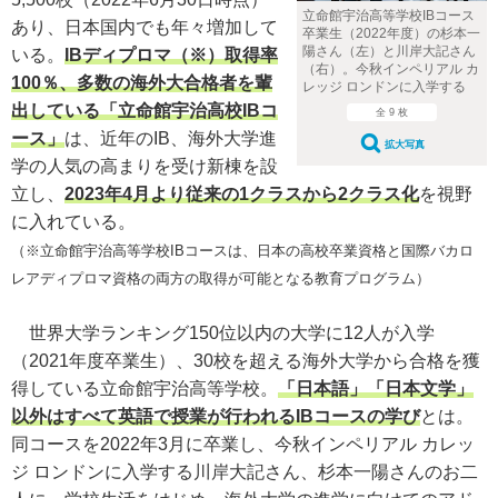
立命館宇治高等学校IBコース
あり、日本国内でも年々増加して
卒業生（2022年度）の杉本一
陽さん（左）と川岸大記さん
いる。
IBディプロマ（※）取得率
（右）。今秋インペリアル カ
100％、多数の海外大合格者を輩
レッジ ロンドンに入学する
出している「立命館宇治高校IBコ
全 9 枚
ース」
は、近年のIB、海外大学進
拡大写真
学の人気の高まりを受け新棟を設
立し、
2023年4月より従来の1クラスから2クラス化
を視野
に入れている。
（※立命館宇治高等学校IBコースは、日本の高校卒業資格と国際バカロ
レアディプロマ資格の両方の取得が可能となる教育プログラム）
世界大学ランキング150位以内の大学に12人が入学
（2021年度卒業生）、30校を超える海外大学から合格を獲
得している立命館宇治高等学校。
「日本語」「日本文学」
以外はすべて英語で授業が行われるIBコースの学び
とは。
同コースを2022年3月に卒業し、今秋インペリアル カレッ
ジ ロンドンに入学する川岸大記さん、杉本一陽さんのお二