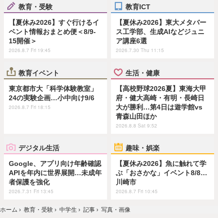
教育・受験
教育ICT
【夏休み2026】すぐ行けるイ
【夏休み2026】東大メタバー
ベント情報おまとめ便＜8/9-
ス工学部、生成AIなどジュニ
15開催＞
ア講座6選
2026.8.7 Fri 19:45
2026.7.30 Thu 11:15
教育イベント
生活・健康
東京都市大「科学体験教室」
【高校野球2026夏】東海大甲
24の実験企画…小中向け9/6
府・健大高崎・有明・長崎日
大が勝利…第4日は遊学館vs
2026.8.7 Fri 18:15
青森山田ほか
2026.8.8 Sat 9:52
デジタル生活
趣味・娯楽
Google、アプリ向け年齢確認
【夏休み2026】魚に触れて学
APIを年内に世界展開…未成年
ぶ「おさかな」イベント8/8…
者保護を強化
川崎市
2026.7.31 Fri 13:45
2026.8.7 Fri 10:45
ホーム
›
教育・受験
›
中学生
›
記事
›
写真・画像