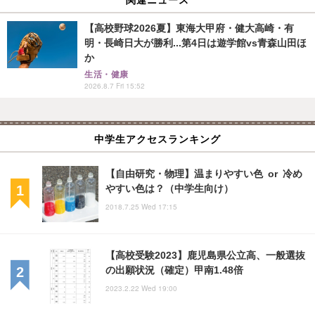
【高校野球2026夏】東海大甲府・健大高崎・有
明・長崎日大が勝利...第4日は遊学館vs青森山田ほ
か
生活・健康
2026.8.7 Fri 15:52
中学生アクセスランキング
【自由研究・物理】温まりやすい色 or 冷め
やすい色は？（中学生向け）
2018.7.25 Wed 17:15
【高校受験2023】鹿児島県公立高、一般選抜
の出願状況（確定）甲南1.48倍
2023.2.22 Wed 19:00