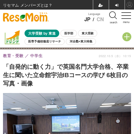
リセマム メンバーズ
Language
JP
/
CN
menu
search
大学受験 by 東進
医学部
東大受験
医専予備校徹底リサーチ
河合塾×東大特集
親子で考える大学選び
高校受験
中学受験
小学校受験
教育・受験
中学生
2022.10.5（水） 10:15
共通テスト
夏休み
8月開催学校説明会・相談会
8月開催イベント・WS
全国公立高校 過去問
人気記事
「自発的に動く力」で英国名門大学合格、卒業
自由研究教材（小学生向け）
自由研究教材（中学生向け）
ランキング
生に聞いた立命館宇治IBコースの学び 6枚目の
写真・画像