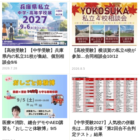
【高校受験】【中学受験】兵庫
【高校受験】横須賀の私立4校が
県内の私立31校が集結、個別相
参加…合同相談会10/12
談会9/6
2026.7.28
2026.8.5
医療✕消防、縫合デモやAED講
【中学受験2027】人気校の併願
習も「おしごと体験博」9/5
先は…四谷大塚「第2回合不合判
定テスト」結果