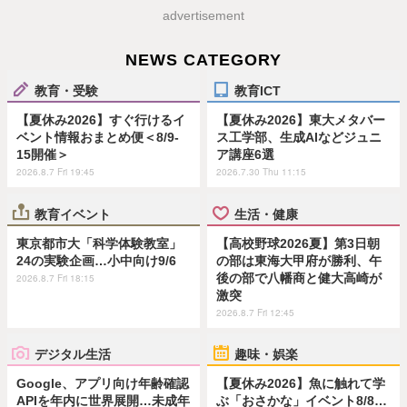
advertisement
NEWS CATEGORY
教育・受験
教育ICT
【夏休み2026】すぐ行けるイ
【夏休み2026】東大メタバー
ベント情報おまとめ便＜8/9-
ス工学部、生成AIなどジュニ
15開催＞
ア講座6選
2026.8.7 Fri 19:45
2026.7.30 Thu 11:15
教育イベント
生活・健康
東京都市大「科学体験教室」
【高校野球2026夏】第3日朝
24の実験企画…小中向け9/6
の部は東海大甲府が勝利、午
後の部で八幡商と健大高崎が
2026.8.7 Fri 18:15
激突
2026.8.7 Fri 12:45
デジタル生活
趣味・娯楽
Google、アプリ向け年齢確認
【夏休み2026】魚に触れて学
APIを年内に世界展開…未成年
ぶ「おさかな」イベント8/8…