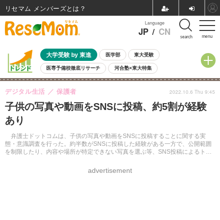
リセマム メンバーズ
Language
JP
/
CN
menu
search
大学受験 by 東進
医学部
東大受験
医専予備校徹底リサーチ
河合塾×東大特集
親子で考える大学選び
高校受験
中学受験
小学校受験
デジタル生活
保護者
2022.10.6 Thu 9:45
共通テスト
夏休み
8月開催学校説明会・相談会
子供の写真や動画をSNSに投稿、約5割が経験
8月開催イベント・WS
全国公立高校 過去問
人気記事
あり
自由研究教材（小学生向け）
自由研究教材（中学生向け）
ランキング
弁護士ドットコムは、子供の写真や動画をSNSに投稿することに関する実
態・意識調査を行った。約半数がSNSに投稿した経験がある一方で、公開範囲
を制限したり、内容や場所が特定できない写真を選ぶ等、SNS投稿によるトラ
ブルを懸念していることが明らかになった。
advertisement