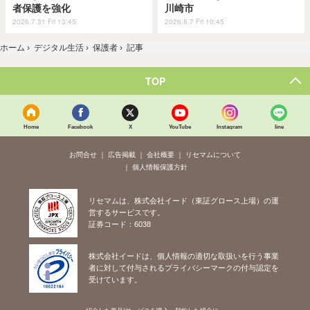
者保護を強化
川崎市
2026.7.31 Fri 13:45
2026.8.7 Fri 10:45
ホーム
›
デジタル生活
›
保護者
›
記事
TOP
Home
Facebook
X
YouTube
Instagram
line
お問合せ
広告掲載
会社概要
リセマムについて
個人情報保護方針
リセマムは、株式会社イード（東証グロース上場）の運
営するサービスです。
証券コード：6038
株式会社イードは、個人情報の適切な取扱いを行う事業
者に対して付与されるプライバシーマークの付与認定を
受けています。