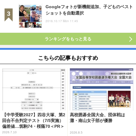
Googleフォトが新機能追加、子どものベスト
ショットを自動選択
2016.10.17 Mon 11:45
ランキングをもっと見る
こちらの記事もおすすめ
【中学受験2027】四谷大塚、第2
高校囲碁全国大会、団体戦は
回合不合判定テスト（7/5実施）
灘・南山女子部が優勝
偏差値…筑駒74・桜蔭70＜PR＞
2026.7.10
2026.8.5