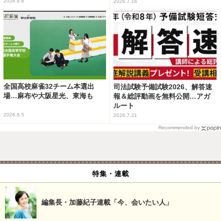
2026.8.6
2026.7.16
全国高校麻雀32チーム本選出
司法試験予備試験2026、解答速
場…麻布や大阪星光、東海も
報＆総評動画を無料公開…アガ
ルート
2026.8.5
2026.7.21
Recommended by
特集・連載
編集長・加藤紀子連載「今、会いたい人」