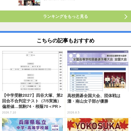
ランキングをもっと見る
こちらの記事もおすすめ
【中学受験2027】四谷大塚、第2
高校囲碁全国大会、団体戦は
回合不合判定テスト（7/5実施）
灘・南山女子部が優勝
偏差値…筑駒74・桜蔭70＜PR＞
2026.7.10
2026.8.5