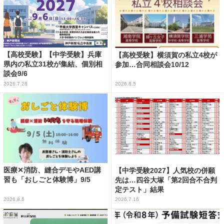
【高校受験】【中学受験】兵庫
【高校受験】横須賀の私立4校が
県内の私立31校が集結、個別相
参加…合同相談会10/12
談会9/6
2026.7.28
2026.8.5
医療✕消防、縫合デモやAED講
【中学受験2027】人気校の併願
習も「おしごと体験博」9/5
先は…四谷大塚「第2回合不合判
定テスト」結果
2026.8.6
2026.7.16