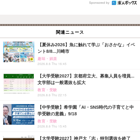
Sponsored by
関連ニュース
【夏休み2026】魚に触れて学ぶ「おさかな」イベ
ント8/8...川崎市
趣味・娯楽
2026.8.6 Thu 16:45
【大学受験2027】京都府立大、募集人員を増員...
文学部は一般選抜も拡大
教育・受験
2026.8.6 Thu 22:15
【中学受験】希学園「AI・SNS時代の子育てと中
学受験の意義」9/18
教育・受験
2026.8.6 Thu 15:45
【大学受験2027】神戸大「志」特別選抜を終了