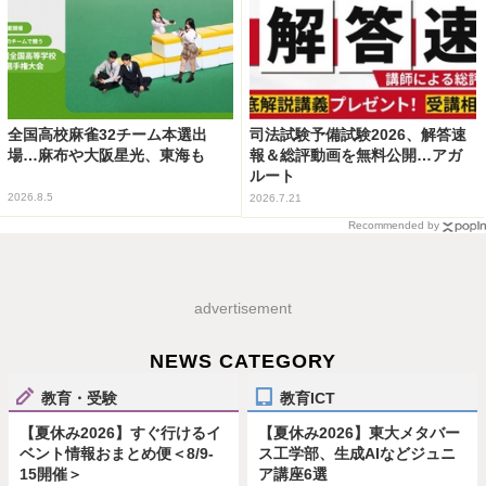
全国高校麻雀32チーム本選出
司法試験予備試験2026、解答速
場…麻布や大阪星光、東海も
報＆総評動画を無料公開…アガ
ルート
2026.8.5
2026.7.21
Recommended by
advertisement
NEWS CATEGORY
教育・受験
教育ICT
【夏休み2026】すぐ行けるイ
【夏休み2026】東大メタバー
ベント情報おまとめ便＜8/9-
ス工学部、生成AIなどジュニ
15開催＞
ア講座6選