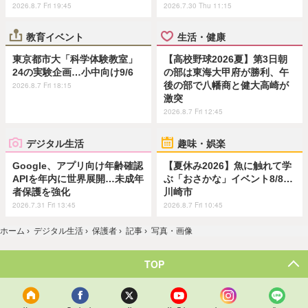
2026.8.7 Fri 19:45
2026.7.30 Thu 11:15
教育イベント
生活・健康
東京都市大「科学体験教室」
【高校野球2026夏】第3日朝
24の実験企画…小中向け9/6
の部は東海大甲府が勝利、午
後の部で八幡商と健大高崎が
2026.8.7 Fri 18:15
激突
2026.8.7 Fri 12:45
デジタル生活
趣味・娯楽
Google、アプリ向け年齢確認
【夏休み2026】魚に触れて学
APIを年内に世界展開…未成年
ぶ「おさかな」イベント8/8…
者保護を強化
川崎市
2026.7.31 Fri 13:45
2026.8.7 Fri 10:45
ホーム
›
デジタル生活
›
保護者
›
記事
›
写真・画像
TOP