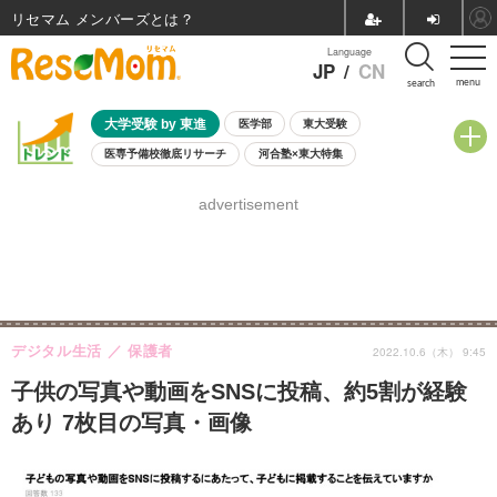
リセマム メンバーズ
Language
JP
/
CN
menu
search
大学受験 by 東進
医学部
東大受験
医専予備校徹底リサーチ
河合塾×東大特集
親子で考える大学選び
高校受験
中学受験
小学校受験
advertisement
共通テスト
夏休み
8月開催学校説明会・相談会
8月開催イベント・WS
全国公立高校 過去問
人気記事
自由研究教材（小学生向け）
自由研究教材（中学生向け）
ランキング
デジタル生活
保護者
2022.10.6（木） 9:45
子供の写真や動画をSNSに投稿、約5割が経験
あり 7枚目の写真・画像