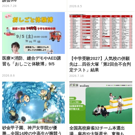
2026.7.28
2026.8.5
医療✕消防、縫合デモやAED講
【中学受験2027】人気校の併願
習も「おしごと体験博」9/5
先は…四谷大塚「第2回合不合判
定テスト」結果
2026.8.6
2026.7.16
砂金甲子園、神戸女学院が優
全国高校麻雀32チーム本選出
勝…全国14校の中高生が腕競う
場…麻布や大阪星光、東海も