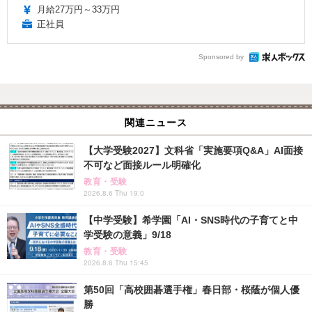
月給27万円～33万円
正社員
Sponsored by
関連ニュース
【大学受験2027】文科省「実施要項Q&A」AI面接
不可など面接ルール明確化
教育・受験
2026.8.6 Thu 19:0
【中学受験】希学園「AI・SNS時代の子育てと中
学受験の意義」9/18
教育・受験
2026.8.6 Thu 15:45
第50回「高校囲碁選手権」春日部・桜蔭が個人優
勝