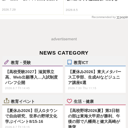
2026.7.29
2026.8.5
Recommended by
advertisement
NEWS CATEGORY
教育・受験
教育ICT
【高校受験2027】滋賀県立
【夏休み2026】東大メタバー
高、Web出願導入…入試制度
ス工学部、生成AIなどジュニ
パンフ公開
ア講座6選
2026.8.7 Fri 14:45
2026.7.30 Thu 11:15
教育イベント
生活・健康
【夏休み2026】巨人Gタウン
【高校野球2026夏】第3日朝
で自由研究、世界の野球文化
の部は東海大甲府が勝利、午
学ぶイベント8/15-16
後の部で八幡商と健大高崎が
激突
2026.8.7 Fri 15:15