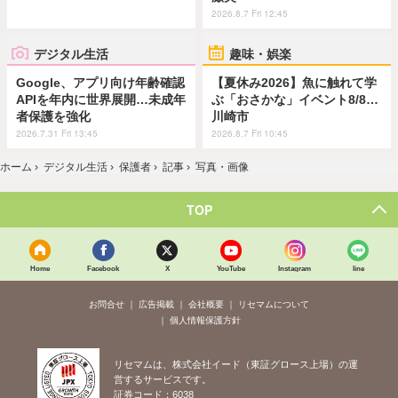
2026.8.7 Fri 12:45
デジタル生活
趣味・娯楽
Google、アプリ向け年齢確認
【夏休み2026】魚に触れて学
APIを年内に世界展開…未成年
ぶ「おさかな」イベント8/8…
者保護を強化
川崎市
2026.7.31 Fri 13:45
2026.8.7 Fri 10:45
ホーム
›
デジタル生活
›
保護者
›
記事
›
写真・画像
TOP
Home
Facebook
X
YouTube
Instagram
line
お問合せ
広告掲載
会社概要
リセマムについて
個人情報保護方針
リセマムは、株式会社イード（東証グロース上場）の運
営するサービスです。
証券コード：6038