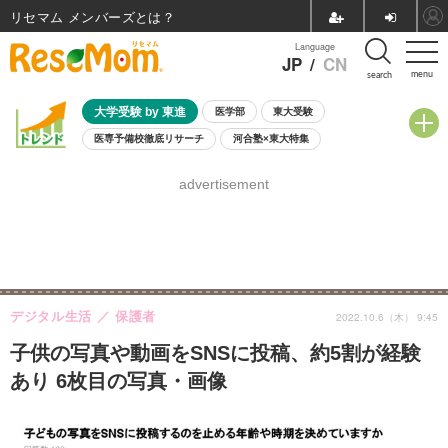
リセマム メンバーズ
Language
JP
/
CN
menu
search
大学受験 by 東進
医学部
東大受験
医専予備校徹底リサーチ
河合塾×東大特集
親子で考える大学選び
高校受験
中学受験
小学校受験
advertisement
共通テスト
夏休み
8月開催学校説明会・相談会
8月開催イベント・WS
全国公立高校 過去問
人気記事
自由研究教材（小学生向け）
自由研究教材（中学生向け）
ランキング
デジタル生活
保護者
2022.10.6（木） 9:45
子供の写真や動画をSNSに投稿、約5割が経験
あり 6枚目の写真・画像