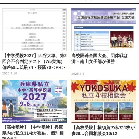
【中学受験2027】四谷大塚、第2
高校囲碁全国大会、団体戦は
回合不合判定テスト（7/5実施）
灘・南山女子部が優勝
偏差値…筑駒74・桜蔭70＜PR＞
2026.7.10
2026.8.5
【高校受験】【中学受験】兵庫
【高校受験】横須賀の私立4校が
県内の私立31校が集結、個別相
参加…合同相談会10/12
談会9/6