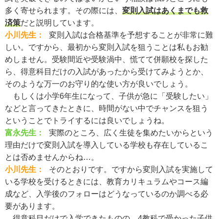
多く寄せられます。その際には、
変則入試はあくまでも救
済策
だと説明しています。
小川先生：
変則入試は合格基準を予想することが非常に難
しい。ですから、最初から変則入試を狙うことは私もお勧
めしません。受験間近や受験渦中、慌てて併願校を探した
ら、得意科目だけの入試があったから受けてみようとか、
そのような万一のお守り的な使い方が良いでしょう。
もしくは小学6年生になって、子供が急に「受験したい」
などと言ってきたときに、時間がない中でチャンスを狙う
ということでトライするには良いでしょうね。
富永先生：
実際のところ、広く生徒を集めたいからという
理由だけで変則入試を導入している学校も存在しているこ
とは否めませんからね…。
小川先生：
そのとおりです。ですから変則入試を実施して
いる学校を受けるときには、教育カリキュラムやコース編
成など、入学後のフォローはどうなっているのか調べる必
要があります。
得意科目だけで入学できたものの、4教科で受かった子供