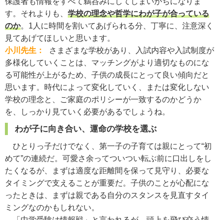
保護者も情報をすべて鵜呑みにしてしまいがちになりま
す。それよりも、
学校の理念や哲学にわが子が合っている
のか
。1人に時間を割いてあげられる分、丁寧に、注意深く
見てあげてほしいと思います。
小川先生：
さまざまな学校があり、入試内容や入試制度が
多様化していくことは、マッチングがより適切なものにな
る可能性が上がるため、子供の成長にとって良い傾向だと
思います。時代によって変化していく、または変化しない
学校の理念と、ご家庭のポリシーが一致するのかどうか
を、しっかり見ていく必要があるでしょうね。
わが子に向き合い、運命の学校を選ぶ
ひとりっ子だけでなく、第一子の子育ては親にとって“初
めて”の連続だ。可愛さ余ってついつい転ぶ前に口出しをし
たくなるが、まずは適度な距離間を保って見守り、必要な
タイミングで支えることが重要だ。子供のことが心配にな
ったときは、まずは親である自分のスタンスを見直すタイ
ミングなのかもしれない。
「中学受験は情報戦」と言われるが、頭上を飛び交う情