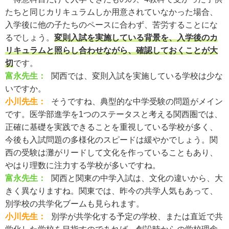
たちと同じカリキュラムしか用意されていなかった場合、
入学後に他の子たちのペースに合わず、苦労することにな
るでしょう。
変則入試を実施している背景を、入学後のカ
リキュラムと照らし合わせながら、確認しておくことが大
切
です。
富永先生：
関西では、変則入試を実施している学校は少な
いですか。
小川先生：
そうですね、典型的な中学受験の問題がメイン
です。医学部進学を1つのステータスと考える関西圏では、
正確に基礎を実践できることを重視している学校が多く、
今後も入試問題の多様化のスピードは緩やかでしょう。関
西の受験は灘がリードして文化を作っていることもあり、
やはり理数に注力する学校が多いですね。
富永先生：
関西と関東の中学入試は、文化の違いから、大
きく異なりますね。関東では、昨今の共学人気もあって、
別学校の共学化ブームも見られます。
小川先生：
別学が共学化する予定の学校、または直近で共