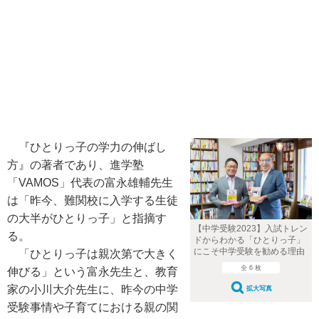
『ひとりっ子の学力の伸ばし
方』の著者であり、進学塾
「VAMOS」代表の富永雄輔先生
は「昨今、難関校に入学する生徒
の大半がひとりっ子」と指摘す
【中学受験2023】入試トレン
る。
ドからわかる「ひとりっ子」
にこそ中学受験を勧める理由
「ひとりっ子は親次第で大きく
全 6 枚
伸びる」という富永先生と、教育
家の小川大介先生に、昨今の中学
拡大写真
受験事情や子育てにおける親の関