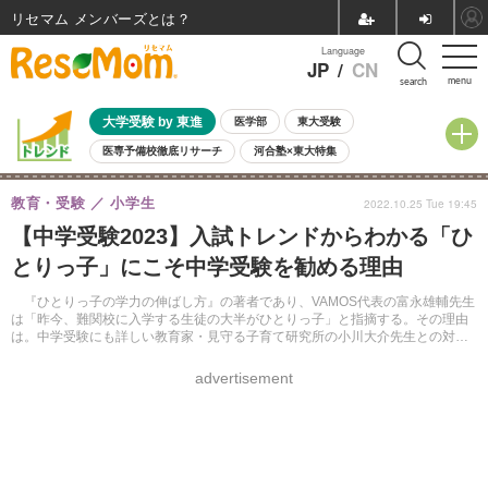
リセマム メンバーズ
Language
JP
/
CN
menu
search
大学受験 by 東進
医学部
東大受験
医専予備校徹底リサーチ
河合塾×東大特集
親子で考える大学選び
高校受験
中学受験
小学校受験
教育・受験
小学生
2022.10.25 Tue 19:45
共通テスト
夏休み
8月開催学校説明会・相談会
【中学受験2023】入試トレンドからわかる「ひ
8月開催イベント・WS
全国公立高校 過去問
人気記事
とりっ子」にこそ中学受験を勧める理由
自由研究教材（小学生向け）
自由研究教材（中学生向け）
ランキング
『ひとりっ子の学力の伸ばし方』の著者であり、VAMOS代表の富永雄輔先生
は「昨今、難関校に入学する生徒の大半がひとりっ子」と指摘する。その理由
は。中学受験にも詳しい教育家・見守る子育て研究所の小川大介先生との対談
をレポートする。
advertisement