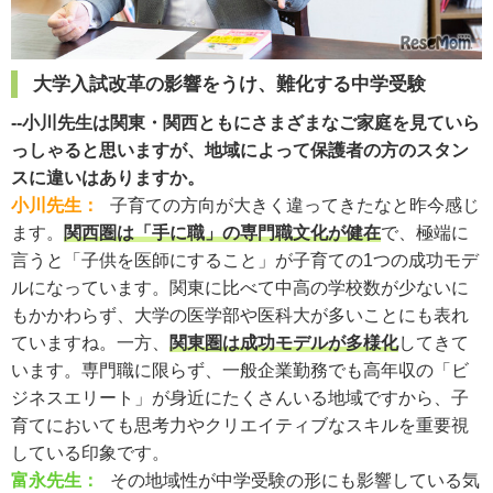
大学入試改革の影響をうけ、難化する中学受験
--小川先生は関東・関西ともにさまざまなご家庭を見ていら
っしゃると思いますが、地域によって保護者の方のスタン
スに違いはありますか。
小川先生：
子育ての方向が大きく違ってきたなと昨今感じ
ます。
関西圏は「手に職」の専門職文化が健在
で、極端に
言うと「子供を医師にすること」が子育ての1つの成功モデ
ルになっています。関東に比べて中高の学校数が少ないに
もかかわらず、大学の医学部や医科大が多いことにも表れ
ていますね。一方、
関東圏は成功モデルが多様化
してきて
います。専門職に限らず、一般企業勤務でも高年収の「ビ
ジネスエリート」が身近にたくさんいる地域ですから、子
育てにおいても思考力やクリエイティブなスキルを重要視
している印象です。
富永先生：
その地域性が中学受験の形にも影響している気