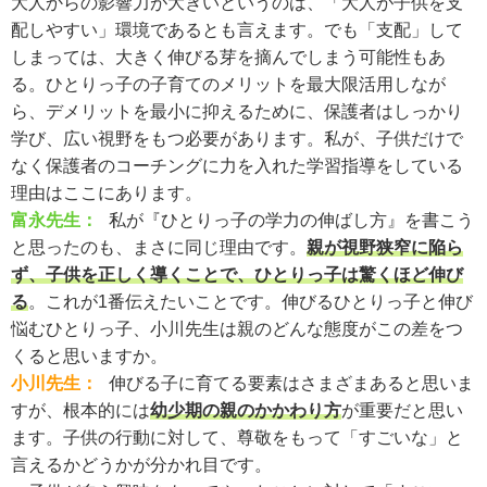
大人からの影響力が大きいというのは、「大人が子供を支
配しやすい」環境であるとも言えます。でも「支配」して
しまっては、大きく伸びる芽を摘んでしまう可能性もあ
る。ひとりっ子の子育てのメリットを最大限活用しなが
ら、デメリットを最小に抑えるために、保護者はしっかり
学び、広い視野をもつ必要があります。私が、子供だけで
なく保護者のコーチングに力を入れた学習指導をしている
理由はここにあります。
富永先生：
私が『ひとりっ子の学力の伸ばし方』を書こう
と思ったのも、まさに同じ理由です。
親が視野狭窄に陥ら
ず、子供を正しく導くことで、ひとりっ子は驚くほど伸び
る
。これが1番伝えたいことです。伸びるひとりっ子と伸び
悩むひとりっ子、小川先生は親のどんな態度がこの差をつ
くると思いますか。
小川先生：
伸びる子に育てる要素はさまざまあると思いま
すが、根本的には
幼少期の親のかかわり方
が重要だと思い
ます。子供の行動に対して、尊敬をもって「すごいな」と
言えるかどうかが分かれ目です。