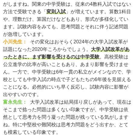
がしますね。関東の中学受験は、従来の4教科入試ではない
方法で受験できる「
変則入試
」が増えています。算数1科目
や、理数だけ、算国だけなどもあり、形式が多様化してい
ます。試験内容をみても、思考問題とそれに伴う記述問題
が急増しています。
小川先生：
その変化はおそらく2024年の大学入試改革が
話題になった2020年ころからでしょう。
大学入試改革があ
ったときに、まず影響を受けるのは中学受験
。高校受験は
公立進学の比率が高いこともあり、あまり影響を受けませ
ん。一方で、中学受験は6年一貫の私立がメインなので、学
校としても中学入試の時点で子どもたちの6年後を見据える
ことになる。必然的にいち早く反応し、試験内容に影響が
出やすいのです。
富永先生：
大学入試改革は結局揺り戻しがあって、現在は
そこまで捻った問題は多くない印象ですが、中学受験は依
然として思考力を問う凝った問題が残っている気がします
ね。特に中堅校や難関校は思考力問題をどう出すか、とて
も模索している印象です。