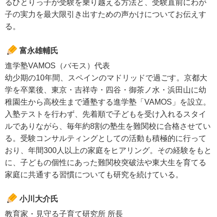
るひとりっ子が受験を乗り越える方法と、受験直前にわが
子の実力を最大限引き出すための声かけについてお伝えす
る。
富永雄輔氏
進学塾VAMOS（バモス）代表
幼少期の10年間、スペインのマドリッドで過ごす。京都大
学を卒業後、東京・吉祥寺・四谷・御茶ノ水・浜田山に幼
稚園生から高校生まで通塾する進学塾「VAMOS」を設立。
入塾テストを行わず、先着順で子どもを受け入れるスタイ
ルでありながら、毎年約8割の塾生を難関校に合格させてい
る。受験コンサルティングとしての活動も積極的に行って
おり、年間300人以上の家庭をヒアリング。その経験をもと
に、子どもの個性にあった難関校突破法や東大生を育てる
家庭に共通する習慣についても研究を続けている。
小川大介氏
教育家・見守る子育て研究所 所長