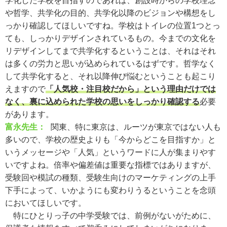
学化した学校を目指すのであれば、創設時からの学校理念
や哲学、共学化の目的、共学化以降のビジョンや構想をし
っかり確認してほしいですね。学校はトイレの位置1つとっ
ても、しっかりデザインされているもの。今までの文化を
リデザインしてまで共学化するということは、それはそれ
は多くの労力と思いが込められているはずです。哲学なく
して共学化すると、それ以降伸び悩むということも起こり
えますので
「人気校・注目校だから」という理由だけでは
なく、裏に込められた学校の思いをしっかり確認する
必要
があります。
富永先生：
関東、特に東京は、ルーツが東京ではない人も
多いので、学校の歴史よりも「今からどこを目指すか」と
いうメッセージや「人気」というワードに人が集まりやす
いですよね。倍率や偏差値は重要な指標ではありますが、
受験回や模試の種類、受験生向けのマーケティングの上手
下手によって、いかようにも変わりうるということを念頭
においてほしいです。
特にひとりっ子の中学受験では、前例がないがために、