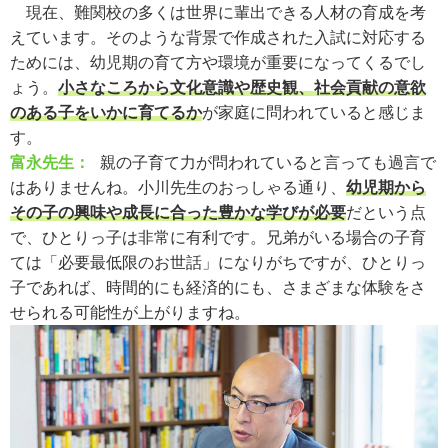
現在、難関校の多くは世界に輩出できる人材の育成を考
えています。そのような背景で作成された入試に対応する
ためには、幼児期の育て方や環境が重要になってくるでし
ょう。
小さなころから文化意識や歴史観、社会貢献の意欲
のある子をいかに育てるか
が家庭に問われていると感じま
す。
富永先生：
親の子育て力が問われていると言っても過言で
はありませんね。小川先生のおっしゃる通り、
幼児期から
その子の興味や成長に合った豊かな学びが必要
だという点
で、ひとりっ子は非常に有利です。兄弟がいる場合の子育
ては「必要最低限のお世話」になりがちですが、ひとりっ
子であれば、時間的にも経済的にも、さまざまな体験をさ
せられる可能性が上がりますね。