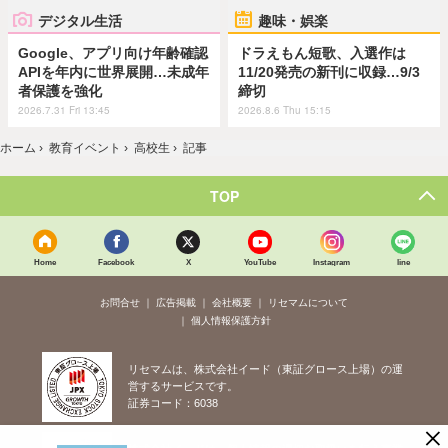
デジタル生活
趣味・娯楽
Google、アプリ向け年齢確認
ドラえもん短歌、入選作は
APIを年内に世界展開…未成年
11/20発売の新刊に収録…9/3
者保護を強化
締切
2026.7.31 Fri 13:45
2026.8.6 Thu 15:15
ホーム
›
教育イベント
›
高校生
›
記事
TOP
Home
Facebook
X
YouTube
Instagram
line
お問合せ
広告掲載
会社概要
リセマムについて
個人情報保護方針
リセマムは、株式会社イード（東証グロース上場）の運
営するサービスです。
証券コード：6038
×