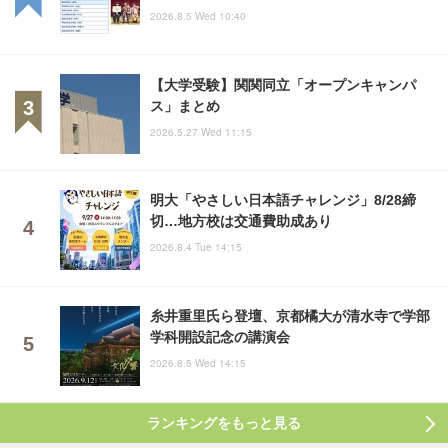
2026.8.5 Wed 10:40
【大学受験】関関同立「オープンキャンパ
ス」まとめ
2026.5.27 Wed 11:15
明大「やさしい日本語チャレンジ」8/28締
切…地方校は交通費助成あり
2026.8.4 Tue 14:15
糸井重里氏ら登壇、京都橘大が清水寺で学部
学科開設記念の講演会
2026.8.5 Wed 14:15
ランキングをもっと見る