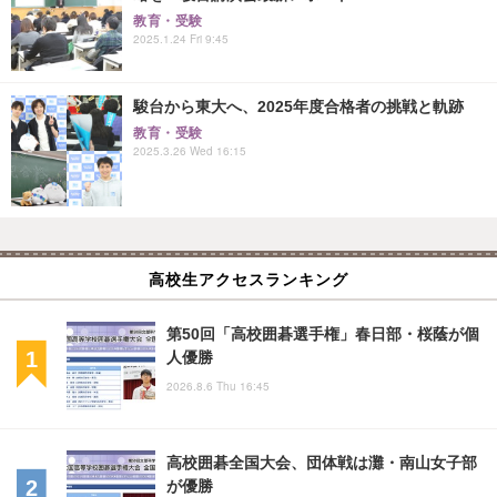
教育・受験
2025.1.24 Fri 9:45
駿台から東大へ、2025年度合格者の挑戦と軌跡
教育・受験
2025.3.26 Wed 16:15
高校生アクセスランキング
第50回「高校囲碁選手権」春日部・桜蔭が個
人優勝
2026.8.6 Thu 16:45
高校囲碁全国大会、団体戦は灘・南山女子部
が優勝