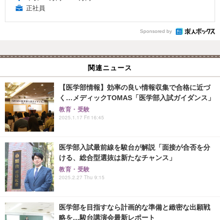
正社員
Sponsored by
関連ニュース
【医学部情報】効率の良い情報収集で合格に近づ
く…メディックTOMAS「医学部入試ガイダンス」
教育・受験
2025.1.17 Fri 16:45
医学部入試最前線を駿台が解説「面接が合否を分
ける、総合型選抜は新たなチャンス」
教育・受験
2025.2.27 Thu 9:15
医学部を目指すなら計画的な準備と緻密な出願戦
略を…駿台講演会最新レポート