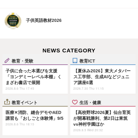
子供英語教材2026
NEWS CATEGORY
教育・受験
教育ICT
子供に合った本選びを支援
【夏休み2026】東大メタバー
「ヨンデミーレベル本棚」く
ス工学部、生成AIなどジュニ
まざわ書店で展開
ア講座6選
2026.8.6 Thu 17:45
2026.7.30 Thu 11:15
教育イベント
生活・健康
医療✕消防、縫合デモやAED
【高校野球2026夏】仙台育英
講習も「おしごと体験博」9/5
が開幕戦勝利、第2日は東筑
vs神村学園ほか
2026.8.6 Thu 18:15
2026.8.5 Wed 20:32