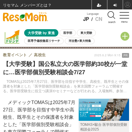
リセマム メンバーズ
Language
JP
/
CN
menu
search
大学受験 by 東進
医学部
東大受験
医専予備校徹底リサーチ
河合塾×東大特集
親子で考える大学選び
高校受験
中学受験
小学校受験
教育イベント
高校生
2025.6.2 Mon 9:15
PR
共通テスト
夏休み
8月開催学校説明会・相談会
【大学受験】国公私立大の医学部約30校が一堂
8月開催イベント・WS
全国公立高校 過去問
人気記事
に…医学部個別受験相談会7/27
自由研究教材（小学生向け）
自由研究教材（中学生向け）
ランキング
TOMASは2025年7月27日、医学部を目指す中学生、高校生、既卒生とその保
護者を対象とした「医学部個別受験相談会」を東京国際フォーラムで開催す
る。医学部受験生に役立つ講演やセミナーなどが行われる。入場無料。参加申
込はWebサイトにて受付中。
メディックTOMASは2025年7月
27日、医学部を目指す中学生や高
校生、既卒生とその保護者を対象
とした「医学部個別受験相談会」
TOMAS×駿台 医学部個別受験
相談会2025
を東京国際フォーラムで開催す