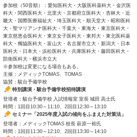
参加校（50音順）：愛知医科大・大阪医科薬科大・金沢医
科大・関西医科大・北里大・京都府立医科大・杏林大・近
畿大・国際医療福祉大・埼玉医科大・順天堂大・昭和医科
大・聖マリアンナ医科大・千葉大・東海大・東京医科大・
東京慈恵会医科大・東京女子医科大・東邦大・東北医科薬
科大・獨協医科大・富山大・名古屋市立大・新潟大・日本
医科大・日本大・浜松医科大・兵庫医科大・藤田医科大・
防衛医科大・横浜市立大
※参加校は変更になる場合もある。
主催：メディックTOMAS、TOMAS
協賛：駿台予備学校
特別講演・駿台予備学校招待講演
登壇者：駿台予備学校 入試情報室 室長 城田 高士氏
時間：1回目10:30～11:10、2回目12:30～13:10
セミナー「2025年度入試の傾向をふまえた対策法」
登壇者：メディックTOMAS 校長 萩原一裕氏
時間：1回目11:30～12:10、2回目13:30～14:10