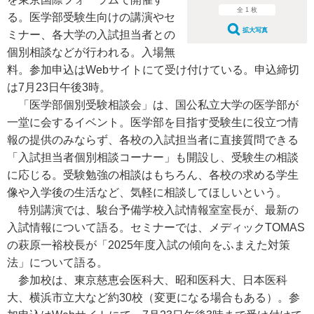
全 1 枚
る。医学部受験生向けの講演やセ
拡大写真
ミナー、各大学の入試担当者との
個別相談などが行われる。入場無
料。参加申込はWebサイトにて受け付けている。申込締切
は7月23日午後3時。
「医学部個別受験相談会」は、国公私立大学の医学部が
一堂に会するイベント。医学部を目指す受験生に役立つ情
報の提供のみならず、各校の入試担当者に直接質問できる
「入試担当者個別相談コーナー」も開設し、受験生の相談
に応じる。受験勉強の相談はもちろん、各校の求める学生
像や入学後の生活など、気軽に相談してほしいという。
特別講演では、駿台予備学校入試情報室室長が、最新の
入試情報について語る。セミナーでは、メディックTOMAS
の萩原一裕校長が「2025年度入試の傾向をふまえた対策
法」について語る。
参加校は、東京慈恵会医科大、昭和医科大、日本医科
大、横浜市立大など約30校（変更になる場合もある）。参