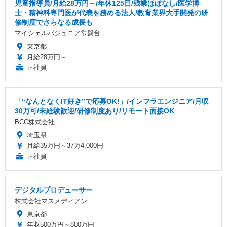
児童指導員/月給28万円～/年休125日/残業ほぼなし/医学博
士・精神科専門医が代表を務める法人/教育業界大手開発の研
修制度でさらなる成長も
マイシェルパジュニア常盤台
東京都
月給28万円～
正社員
「“なんとなくIT好き”で応募OK!」/インフラエンジニア/月収
30万可/未経験歓迎/研修制度あり/リモート面接OK
BCC株式会社
埼玉県
月給35万円～37万4,000円
正社員
デジタルプロデューサー
株式会社マスメディアン
東京都
年収500万円～800万円