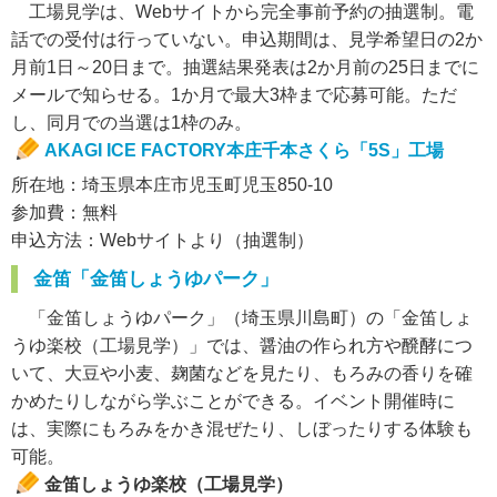
工場見学は、Webサイトから完全事前予約の抽選制。電
話での受付は行っていない。申込期間は、見学希望日の2か
月前1日～20日まで。抽選結果発表は2か月前の25日までに
メールで知らせる。1か月で最大3枠まで応募可能。ただ
し、同月での当選は1枠のみ。
AKAGI ICE FACTORY本庄千本さくら「5S」工場
所在地：埼玉県本庄市児玉町児玉850-10
参加費：無料
申込方法：Webサイトより（抽選制）
金笛「金笛しょうゆパーク」
「金笛しょうゆパーク」（埼玉県川島町）の「金笛しょ
うゆ楽校（工場見学）」では、醤油の作られ方や醗酵につ
いて、大豆や小麦、麹菌などを見たり、もろみの香りを確
かめたりしながら学ぶことができる。イベント開催時に
は、実際にもろみをかき混ぜたり、しぼったりする体験も
可能。
金笛しょうゆ楽校（工場見学）