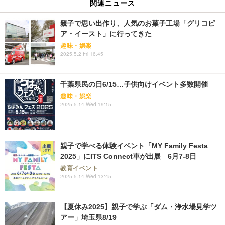
関連ニュース
親子で思い出作り、人気のお菓子工場「グリコピ
ア・イースト」に行ってきた
趣味・娯楽
2025.5.2 Fri 16:45
千葉県民の日6/15…子供向けイベント多数開催
趣味・娯楽
2025.5.14 Wed 19:15
親子で学べる体験イベント「MY Family Festa
2025」にITS Connect車が出展 6月7-8日
教育イベント
2025.5.14 Wed 13:45
【夏休み2025】親子で学ぶ「ダム・浄水場見学ツ
アー」埼玉県8/19