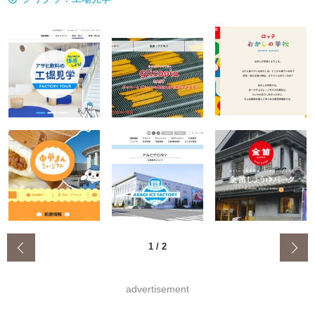
‹
1
/
2
advertisement