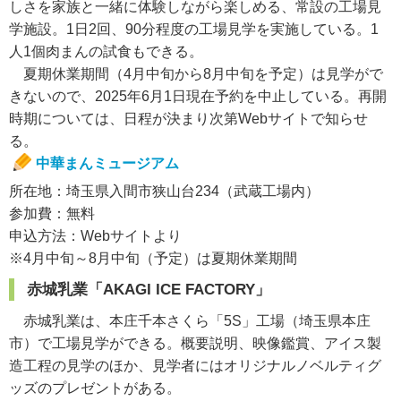
しさを家族と一緒に体験しながら楽しめる、常設の工場見
学施設。1日2回、90分程度の工場見学を実施している。1
人1個肉まんの試食もできる。
夏期休業期間（4月中旬から8月中旬を予定）は見学がで
きないので、2025年6月1日現在予約を中止している。再開
時期については、日程が決まり次第Webサイトで知らせ
る。
中華まんミュージアム
所在地：埼玉県入間市狭山台234（武蔵工場内）
参加費：無料
申込方法：Webサイトより
※4月中旬～8月中旬（予定）は夏期休業期間
赤城乳業「AKAGI ICE FACTORY」
赤城乳業は、本庄千本さくら「5S」工場（埼玉県本庄
市）で工場見学ができる。概要説明、映像鑑賞、アイス製
造工程の見学のほか、見学者にはオリジナルノベルティグ
ッズのプレゼントがある。