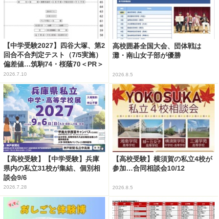
【中学受験2027】四谷大塚、第2
高校囲碁全国大会、団体戦は
回合不合判定テスト（7/5実施）
灘・南山女子部が優勝
偏差値…筑駒74・桜蔭70＜PR＞
2026.7.10
2026.8.5
【高校受験】【中学受験】兵庫
【高校受験】横須賀の私立4校が
県内の私立31校が集結、個別相
参加…合同相談会10/12
談会9/6
2026.7.28
2026.8.5