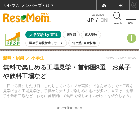
リセマム メンバーズ
Language
JP
/
CN
menu
search
大学受験 by 東進
医学部
東大受験
医専予備校徹底リサーチ
河合塾×東大特集
親子で考える大学選び
高校受験
中学受験
小学校受験
趣味・娯楽
小学生
2025.6.2 Mon 18:45
共通テスト
夏休み
8月開催学校説明会・相談会
無料で楽しめる工場見学・首都圏8選…お菓子
8月開催イベント・WS
全国公立高校 過去問
人気記事
や飲料工場など
自由研究教材（小学生向け）
自由研究教材（中学生向け）
ランキング
日ごろ目にしたり口にしたりしているモノが実際にできあがるまでの工程を
見学できる工場見学は、子供から大人まで楽しめるものが多い。今回は、お菓
子や飲料工場など、おもに首都圏にて無料で楽しめるスポットを紹介しよう。
advertisement