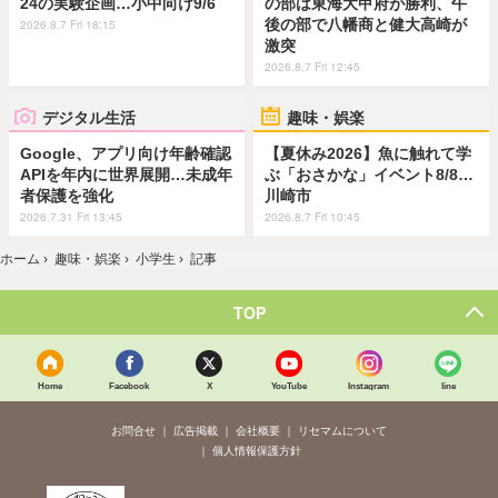
24の実験企画…小中向け9/6
の部は東海大甲府が勝利、午
後の部で八幡商と健大高崎が
2026.8.7 Fri 18:15
激突
2026.8.7 Fri 12:45
デジタル生活
趣味・娯楽
Google、アプリ向け年齢確認
【夏休み2026】魚に触れて学
APIを年内に世界展開…未成年
ぶ「おさかな」イベント8/8…
者保護を強化
川崎市
2026.7.31 Fri 13:45
2026.8.7 Fri 10:45
ホーム
›
趣味・娯楽
›
小学生
›
記事
TOP
Home
Facebook
X
YouTube
Instagram
line
お問合せ
広告掲載
会社概要
リセマムについて
個人情報保護方針