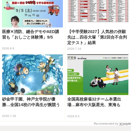
医療✕消防、縫合デモやAED講
【中学受験2027】人気校の併願
習も「おしごと体験博」9/5
先は…四谷大塚「第2回合不合判
定テスト」結果
2026.8.6
2026.7.16
砂金甲子園、神戸女学院が優
全国高校麻雀32チーム本選出
勝…全国14校の中高生が腕競う
場…麻布や大阪星光、東海も
2026.7.29
2026.8.5
Recommended by