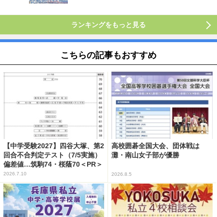
ランキングをもっと見る
こちらの記事もおすすめ
【中学受験2027】四谷大塚、第2
高校囲碁全国大会、団体戦は
回合不合判定テスト（7/5実施）
灘・南山女子部が優勝
偏差値…筑駒74・桜蔭70＜PR＞
2026.7.10
2026.8.5