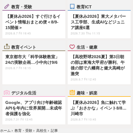
教育・受験
教育ICT
【夏休み2026】すぐ行けるイ
【夏休み2026】東大メタバー
ベント情報おまとめ便＜8/9-
ス工学部、生成AIなどジュニ
15開催＞
ア講座6選
2026.8.7 Fri 19:45
2026.7.30 Thu 11:15
教育イベント
生活・健康
東京都市大「科学体験教室」
【高校野球2026夏】第3日朝
24の実験企画…小中向け9/6
の部は東海大甲府が勝利、午
後の部で八幡商と健大高崎が
2026.8.7 Fri 18:15
激突
2026.8.7 Fri 12:45
デジタル生活
趣味・娯楽
Google、アプリ向け年齢確認
【夏休み2026】魚に触れて学
APIを年内に世界展開…未成年
ぶ「おさかな」イベント8/8…
者保護を強化
川崎市
2026.7.31 Fri 13:45
2026.8.7 Fri 10:45
ホーム
›
教育・受験
›
高校生
›
記事