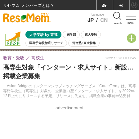
リセマム メンバーズ
Language
JP
/
CN
menu
search
大学受験 by 東進
医学部
東大受験
医専予備校徹底リサーチ
河合塾×東大特集
親子で考える大学選び
高校受験
中学受験
小学校受験
教育・受験
高校生
2022.10.28 Fri 11:45
共通テスト
夏休み
8月開催学校説明会・相談会
高専生対象「インターン・求人サイト」新設…
8月開催イベント・WS
全国公立高校 過去問
人気記事
掲載企業募集
自由研究教材（小学生向け）
自由研究教材（中学生向け）
ランキング
Asian Bridgeのインターンシップマッチングサービス「CareeTern」は、高等
専門学校生（高専生）対象の「企業協力型インターン・求人サイト」を2022年
12月上旬にリリースする予定。リリースに先立ち、掲載企業の事前申込受付を
開始した。先着30社は掲載費無料。
advertisement