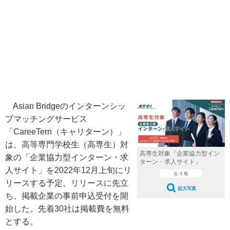
Asian Bridgeのインターンシッ
プマッチングサービス
「CareeTern（キャリターン）」
は、高等専門学校生（高専生）対
高専生対象「企業協力型イン
象の「企業協力型インターン・求
ターン・求人サイト」
人サイト」を2022年12月上旬にリ
全 4 枚
リースする予定。リリースに先立
拡大写真
ち、掲載企業の事前申込受付を開
始した。先着30社は掲載費を無料
とする。