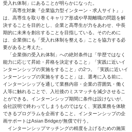
受入れ体制」にあることが明らかになった。
「高専生対象『企業協力型インターン・求人サイト』」
は、高専生を取り巻くキャリア形成や早期離職の問題を解
決することを目的とし、企業と高専生が力をあわせ、中長
期的に未来を創出することを目指している。そのために
は、企業側にも「受入れ体制を整える」ことを協力する必
要があると考えた。
「企業側の受入れ体制」への絶対条件は「学歴ではなく
能力に応じて昇給・昇格を決定すること」「実践に近いイ
ンターンシップの実施をすること」の2つ。「実践に近いイ
ンターンシップの実施をすること」は、選考に入る前に、
インターンシップを通して業務内容・企業の雰囲気・働く
人等に触れることで、入社後のミスマッチを減少させるこ
とができる。インターンシップ期間に条件は設けないが、
会社説明で終わってしまうものではなく、実践業務を体験
できるプログラムを企画すること。インターンシップの企
画サポートはAsian Bridgeが無償で行う。
インターンシップマッチングの精度を上げるための施策