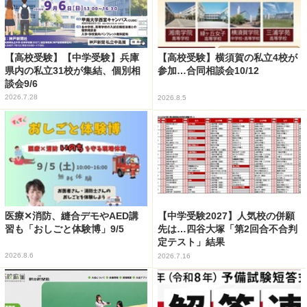
【高校受験】【中学受験】兵庫
【高校受験】横須賀の私立4校が
県内の私立31校が集結、個別相
参加…合同相談会10/12
談会9/6
2026.7.28
2026.8.5
医療✕消防、縫合デモやAED講
【中学受験2027】人気校の併願
習も「おしごと体験博」9/5
先は…四谷大塚「第2回合不合判
定テスト」結果
2026.8.6
2026.7.16