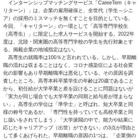
インターンシップマッチングサービス「CareeTern（キャ
リターン）」は、企業の雇用確保と、全世代（学生～シニ
ア）の採用のミスマッチを無くすことを目的としている。
今回、「キャリターン」の一環として「高等専門学校生
（高専生）」に限定した求人サービスを開始する。2022年
度は、北陸・関東圏の高等専門学校の学生を先行対象とす
る。掲載企業の地域指定はない。
高専生の就職率は100％と言われている。しかし、早期離
職の流れは収まることはなく、コロナ感染症による社会変
化の影響もあり早期離職率は悪化している。その原因を調
査したところ、高専本科卒業学生の年齢は20歳であること
から、初任給が大学卒業と差を設けることに問題はないが
「実力が同じ場合でも大学卒業の同期と給与差が埋まらな
い」、高専生の学位は「準学士」と呼ばれ、短大卒業と同
様の称号であるが、「専門性を持っていても高校卒業と同
じ扱いをされてしまう」「大学派閥の中で、能力や結果に
応じたキャリアアップ（出世）ができない」の3点が理由と
して多くあげられた。早期離職の原因の1つは、「企業側の