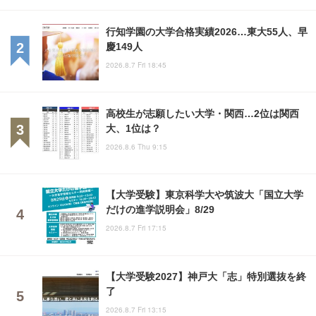
行知学園の大学合格実績2026…東大55人、早
慶149人
2026.8.7 Fri 18:45
高校生が志願したい大学・関西…2位は関西
大、1位は？
2026.8.6 Thu 9:15
【大学受験】東京科学大や筑波大「国立大学
だけの進学説明会」8/29
2026.8.7 Fri 17:15
【大学受験2027】神戸大「志」特別選抜を終
了
2026.8.7 Fri 13:15