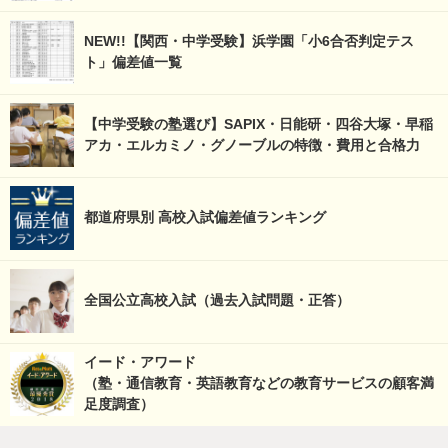
NEW!!【関西・中学受験】浜学園「小6合否判定テス
ト」偏差値一覧
【中学受験の塾選び】SAPIX・日能研・四谷大塚・早稲
アカ・エルカミノ・グノーブルの特徴・費用と合格力
都道府県別 高校入試偏差値ランキング
全国公立高校入試（過去入試問題・正答）
イード・アワード
（塾・通信教育・英語教育などの教育サービスの顧客満
足度調査）