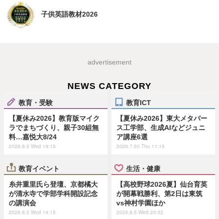
子供英語教材2026
advertisement
NEWS CATEGORY
教育・受験
教育ICT
【夏休み2026】教育版マイク
【夏休み2026】東大メタバー
ラでまちづくり、親子30組無
ス工学部、生成AIなどジュニ
料…嘉悦大8/24
ア講座6選
2026.8.5 Wed 19:15
2026.7.30 Thu 11:15
教育イベント
生活・健康
糸井重里氏ら登壇、京都橘大
【高校野球2026夏】仙台育英
が清水寺で学部学科開設記念
が開幕戦勝利、第2日は東筑
の講演会
vs神村学園ほか
2026.8.5 Wed 14:15
2026.8.5 Wed 20:32