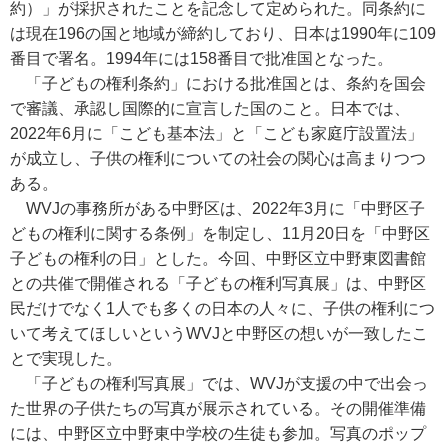
約）」が採択されたことを記念して定められた。同条約に
は現在196の国と地域が締約しており、日本は1990年に109
番目で署名。1994年には158番目で批准国となった。
「子どもの権利条約」における批准国とは、条約を国会
で審議、承認し国際的に宣言した国のこと。日本では、
2022年6月に「こども基本法」と「こども家庭庁設置法」
が成立し、子供の権利についての社会の関心は高まりつつ
ある。
WVJの事務所がある中野区は、2022年3月に「中野区子
どもの権利に関する条例」を制定し、11月20日を「中野区
子どもの権利の日」とした。今回、中野区立中野東図書館
との共催で開催される「子どもの権利写真展」は、中野区
民だけでなく1人でも多くの日本の人々に、子供の権利につ
いて考えてほしいというWVJと中野区の想いが一致したこ
とで実現した。
「子どもの権利写真展」では、WVJが支援の中で出会っ
た世界の子供たちの写真が展示されている。その開催準備
には、中野区立中野東中学校の生徒も参加。写真のポップ