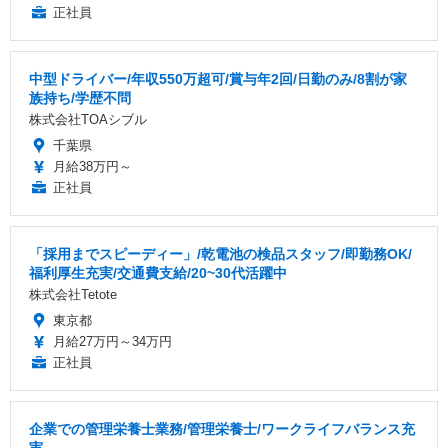
正社員
中型ドライバー/年収550万超可/賞与年2回/日勤のみ/8割が家
族持ち/学歴不問
株式会社TOAシブル
千葉県
月給38万円～
正社員
「採用までスピーディー」/乾電池の検品スタッフ/即勤務OK/
福利厚生充実/交通費支給/20~30代活躍中
株式会社Tetote
東京都
月給27万円～34万円
正社員
企業での管理栄養士業務/管理栄養士/ワークライフバランス充