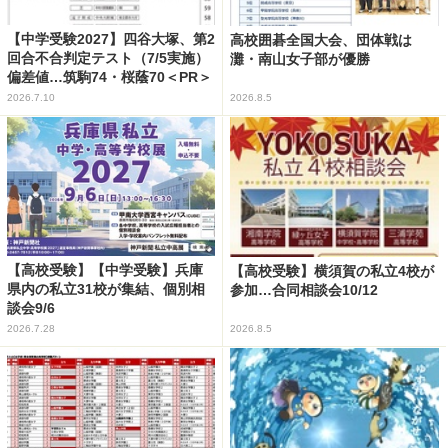
【中学受験2027】四谷大塚、第2
高校囲碁全国大会、団体戦は
回合不合判定テスト（7/5実施）
灘・南山女子部が優勝
偏差値…筑駒74・桜蔭70＜PR＞
2026.7.10
2026.8.5
【高校受験】【中学受験】兵庫
【高校受験】横須賀の私立4校が
県内の私立31校が集結、個別相
参加…合同相談会10/12
談会9/6
2026.7.28
2026.8.5