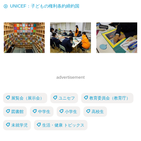
UNICEF：子どもの権利条約締約国
advertisement
展覧会（展示会）
ユニセフ
教育委員会（教育庁）
図書館
中学生
小学生
高校生
未就学児
生活・健康 トピックス