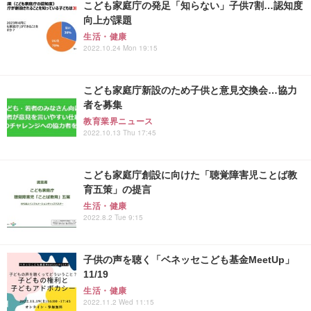
こども家庭庁の発足「知らない」子供7割…認知度
向上が課題
生活・健康
2022.10.24 Mon 19:15
こども家庭庁新設のため子供と意見交換会…協力
者を募集
教育業界ニュース
2022.10.13 Thu 17:45
こども家庭庁創設に向けた「聴覚障害児ことば教
育五策」の提言
生活・健康
2022.8.2 Tue 9:15
子供の声を聴く「ベネッセこども基金MeetUp」
11/19
生活・健康
2022.11.2 Wed 11:15