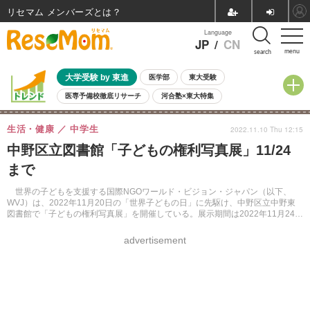
リセマム メンバーズ
Language
JP
/
CN
menu
search
大学受験 by 東進
医学部
東大受験
医専予備校徹底リサーチ
河合塾×東大特集
親子で考える大学選び
高校受験
中学受験
小学校受験
生活・健康
中学生
2022.11.10 Thu 12:15
共通テスト
夏休み
8月開催学校説明会・相談会
中野区立図書館「子どもの権利写真展」11/24
8月開催イベント・WS
全国公立高校 過去問
人気記事
まで
自由研究教材（小学生向け）
自由研究教材（中学生向け）
ランキング
世界の子どもを支援する国際NGOワールド・ビジョン・ジャパン（以下、
WVJ）は、2022年11月20日の「世界子どもの日」に先駆け、中野区立中野東
図書館で「子どもの権利写真展」を開催している。展示期間は2022年11月24日
まで。
advertisement