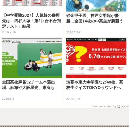
【中学受験2027】人気校の併願
砂金甲子園、神戸女学院が優
先は…四谷大塚「第2回合不合判
勝…全国14校の中高生が腕競う
定テスト」結果
2026.7.16
2026.7.29
全国高校麻雀32チーム本選出
渋幕や東大寺学園など40校、高
場…麻布や大阪星光、東海も
校生クイズTOKYOラウンドへ
2026.8.5
2026.7.29
Recommended by