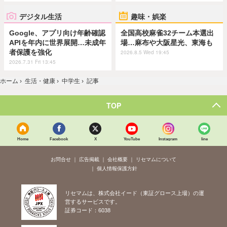
デジタル生活
趣味・娯楽
Google、アプリ向け年齢確認
全国高校麻雀32チーム本選出
APIを年内に世界展開…未成年
場…麻布や大阪星光、東海も
者保護を強化
2026.8.5 Wed 19:45
2026.7.31 Fri 13:45
ホーム
›
生活・健康
›
中学生
›
記事
TOP
Home
Facebook
X
YouTube
Instagram
line
お問合せ
広告掲載
会社概要
リセマムについて
個人情報保護方針
リセマムは、株式会社イード（東証グロース上場）の運
営するサービスです。
証券コード：6038