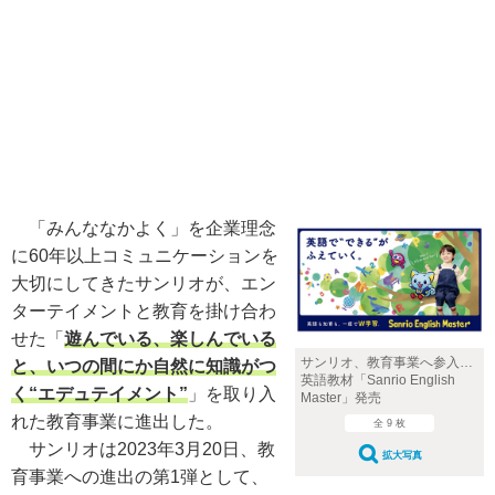
「みんななかよく」を企業理念
に60年以上コミュニケーションを
大切にしてきたサンリオが、エン
ターテイメントと教育を掛け合わ
せた「
遊んでいる、楽しんでいる
サンリオ、教育事業へ参入…
と、いつの間にか自然に知識がつ
英語教材「Sanrio English
く“エデュテイメント”
」を取り入
Master」発売
れた教育事業に進出した。
全 9 枚
サンリオは2023年3月20日、教
拡大写真
育事業への進出の第1弾として、