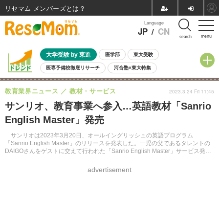
リセマム メンバーズ
Language
JP
/
CN
menu
search
大学受験 by 東進
医学部
東大受験
医専予備校徹底リサーチ
河合塾×東大特集
親子で考える大学選び
高校受験
中学受験
小学校受験
教育業界ニュース
教材・サービス
2023.3.24 Fri 11:45
共通テスト
夏休み
8月開催学校説明会・相談会
サンリオ、教育事業へ参入…英語教材「Sanrio
8月開催イベント・WS
全国公立高校 過去問
人気記事
English Master」発売
自由研究教材（小学生向け）
自由研究教材（中学生向け）
ランキング
サンリオは2023年3月20日、オールイングリッシュの英語プログラム
「Sanrio English Master」のリリースを発表した。一児の父であるタレントの
DAIGOさんをゲストに交えて行われた「Sanrio English Master」サービス発表
会のようすをレポートする。
advertisement