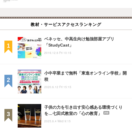
教材・サービスアクセスランキング
ベネッセ、中高生向け勉強部屋アプリ
「StudyCast」
2019.12.6 Fri 10:15
小中卒業まで無料「東進オンライン学校」開
校
2020.6.12 Fri 15:15
子供の力を引き出す安心感ある環境づくり
を…七田式教室の「心の教育」
PR
2025.6.4 Wed 9:15