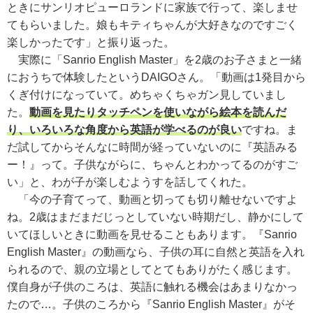
ときにサンリオピューロランドに家族で行って、楽しませ
てもらいました。娘もキティちゃんが大好きなのですごく
楽しかったです」と振り返った。
実際に「Sanrio English Master」を2歳のお子さまと一緒
におうちで体験したというDAIGOさん。「動画は1発目から
くぎ付けになっていて。めちゃくちゃガン見していまし
た。
動画を見たりタッチペンを使いながら絵本を読んだ
り、いろいろな角度から英語が学べるのが良い
ですね。ま
だ試してからそんなに時間が経っていないのに『英語みる
ー！』って。子供ながらに、ちゃんとわかってるのがすご
い」と、わが子が楽しむようすを話してくれた。
「今の子育てって、動画と切っても切り離せないですよ
ね。2歳はまだまだじっとしていない時期だし、静かにして
いてほしいときに動画を見せることもあります。『Sanrio
English Master』の動画なら、子供の耳に自然と英語を入れ
られるので、親の立場としてとてもありがたく感じます。
僕自身が子供のころは、英語に触れる機会はあまりなかっ
たので…。子供のころから『Sanrio English Master』がそ