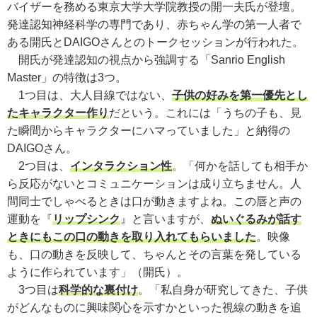
バイザーを務める東京大学大学院教授の開一夫氏が登壇。
発達認知神経科学の専門であり、赤ちゃん学の第一人者で
ある開氏とDAIGOさんとのトークセッションが行われた。
開氏が発達認知の視点から強調する「Sanrio English
Master」の特徴は3つ。
1つ目は、大人目線ではない、
子供の好みを第一優先とし
たキャラクター作り
だという。これには「うちの子も、見
た瞬間からキャラクターにハマっていました」と納得の
DAIGOさん。
2つ目は、
インタラクション性
。「何かを話しても相手か
ら反応がないとコミュニケーションは成り立ちません。人
間同士でしゃべるときは口が動きますよね。この唇と声の
運動を『
リップシンク
』と言いますが、
ぬいぐるみが話す
ときにもこの口の動きを取り入れてもらいました
。映像
も、口の動きを反映して、ちゃんとその言葉を発している
ように作られています」（開氏）。
3つ目は
科学的な裏付け
。「私自身が研究してきた、子供
がどんなものに興味関心を示すかといった視線の動きを追