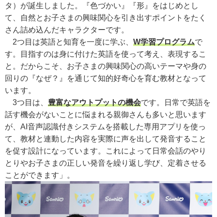
タ）が誕生しました。『色づかい』『形』をはじめとし
て、自然とお子さまの興味関心を引き出すポイントをたく
さん詰め込んだキャラクターです。
2つ目は英語と知育を一度に学ぶ、
W学習プログラム
で
す。目指すのは身に付けた英語を使って考え、表現するこ
と。だからこそ、お子さまの興味関心の高いテーマや身の
回りの『なぜ？』を通じて知的好奇心を育む教材となって
います。
3つ目は、
豊富なアウトプットの機会
です。日常で英語を
話す機会がないことに悩まれる親御さんも多いと思います
が、AI音声認識付きシステムを搭載した専用アプリを使っ
て、教材と連動した内容を実際に声を出して発音すること
を促す設計になっています。これによって日常会話のやり
とりやお子さまの正しい発音を繰り返し学び、定着させる
ことができます」。