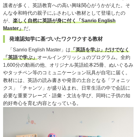
護者が多く、英語教育への高い興味関心がうかがえた。そ
んな令和時代の親子にふさわしい教材として登場したの
が、
楽しく自然に英語が身に付く「Sanrio English
Master」
だ。
発達認知学に基づいたワクワクする教材
「Sanrio English Master」は
「英語を学ぶ」だけでなく
「英語で学ぶ」
オールイングリッシュのプログラム。全約
1,600分の動画の他、オリジナル英語絵本25冊、ぬいぐるみ
やタッチペン等のコミュニケーション玩具が自宅に届く。
教材には、英語の読み書きや発音の土台となる「フォニッ
クス」「チャンツ」が盛り込まれ、日常生活の中で会話に
必要な重要フレーズ・語彙・文法を学び、同時に子供の知
的好奇心を育む内容となっている。