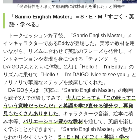
「発達特性をふまえて徹底的に教材研究を重ねた」と開先生
「Sanrio English Master」＝S・E・M「すごく・英
語・学べる」
トークセッション終了後、「Sanrio English Master」メ
インキャラクターであるEddyが登場した。実際の教材を用
いながら、リズムに合わせて英語のフレーズを発音し、イ
ントネーションや表現を身につける「チャンツ」を、
DAIGOさんとともに体験。2人は「Hello！ I'm Eddy.」の
リズムに乗せて「Hello！ I'm DAIGO. Nice to see you.」と
ノリノリで華麗なステップを披露してくれた。
DAIGOさんは「実際に『Sanrio English Master』の動画
を親子3人で体験してみて、
大人にとっても『この歌ってこ
ういう意味だったんだ』と英語を学び直せる部分や、再発
見もたくさんありました
。キャラクターや音楽、絵本に積
み木等、
バリエーション豊かな教材
を通して、英語を楽し
く学ぶことができます。『Sanrio English Master』の魅力
をわかりやすくいうと、
S・E・M（すごく・英語・学べ