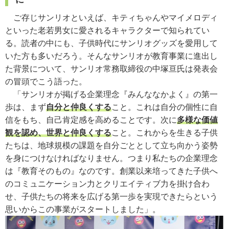
ご存じサンリオといえば、キティちゃんやマイメロディ
といった老若男女に愛されるキャラクターで知られてい
る。読者の中にも、子供時代にサンリオグッズを愛用して
いた方も多いだろう。そんなサンリオが教育事業に進出し
た背景について、サンリオ常務取締役の中塚亘氏は発表会
の冒頭でこう語った。
「サンリオが掲げる企業理念『みんななかよく』の第一
歩は、まず
自分と仲良くする
こと。これは自分の個性に自
信をもち、自己肯定感を高めることです。次に
多様な価値
観を認め、世界と仲良くする
こと。これからを生きる子供
たちは、地球規模の課題を自分ごととして立ち向かう姿勢
を身につけなければなりません。つまり私たちの企業理念
は『教育そのもの』なのです。創業以来培ってきた子供へ
のコミュニケーション力とクリエイティブ力を掛け合わ
せ、子供たちの将来を広げる第一歩を実現できたらという
思いからこの事業がスタートしました」。