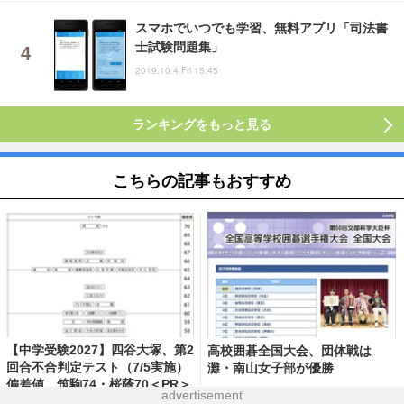
スマホでいつでも学習、無料アプリ「司法書
士試験問題集」
2019.10.4 Fri 15:45
ランキングをもっと見る
こちらの記事もおすすめ
【中学受験2027】四谷大塚、第2
高校囲碁全国大会、団体戦は
回合不合判定テスト（7/5実施）
灘・南山女子部が優勝
偏差値…筑駒74・桜蔭70＜PR＞
advertisement
2026.7.10
2026.8.5