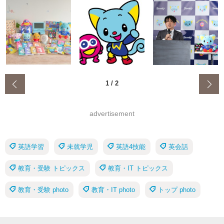
‹
1
/
2
advertisement
英語学習
未就学児
英語4技能
英会話
教育・受験 トピックス
教育・IT トピックス
教育・受験 photo
教育・IT photo
トップ photo