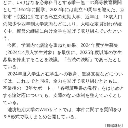
とに、いけばなを必修科目とする唯一無二の高等教育機関
として1952年に開学。2022年には創立70周年を迎えた、京
都市下京区に所在する私立の短期大学。近年は、18歳人口
の減少や四年制大学志向などにより、大幅な定員割れが続
く中、運営の継続に向け全学を挙げて取り組んでいたとい
う。
今回、学園内で議論を重ねた結果、2024年度学生募集
（2024年4月入学生対象）を最後に、2025年度以降の学生
募集を停止することを決議。「苦渋の決断」であったとし
ている。
2024年度入学生と在学生への教育、進路支援などについ
ては、これまでと同様、全力を挙げて取り組むとともに、
卒業後の「3年サポート」「各種証明書の発行」をはじめと
する諸対応についても、支障のない体制を整えていくとし
ている。
池坊短期大学のWebサイトでは、本件に関する質問をQ
＆A形式で取りまとめ公開している。
《川端珠紀》