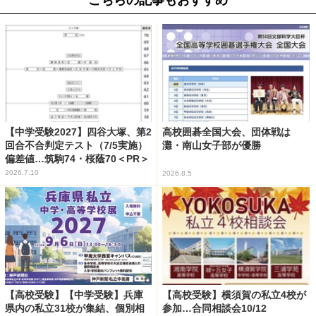
【中学受験2027】四谷大塚、第2
高校囲碁全国大会、団体戦は
回合不合判定テスト（7/5実施）
灘・南山女子部が優勝
偏差値…筑駒74・桜蔭70＜PR＞
2026.7.10
2026.8.5
【高校受験】【中学受験】兵庫
【高校受験】横須賀の私立4校が
県内の私立31校が集結、個別相
参加…合同相談会10/12