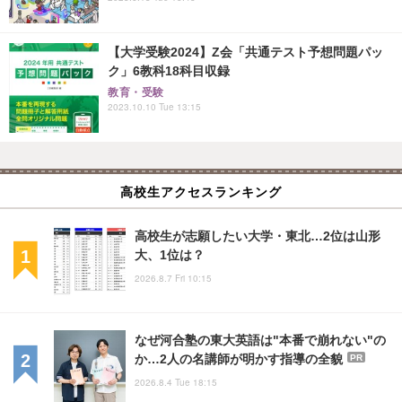
【大学受験2024】Z会「共通テスト予想問題パッ
ク」6教科18科目収録
教育・受験
2023.10.10 Tue 13:15
高校生アクセスランキング
高校生が志願したい大学・東北…2位は山形
大、1位は？
2026.8.7 Fri 10:15
なぜ河合塾の東大英語は"本番で崩れない"の
か…2人の名講師が明かす指導の全貌
PR
2026.8.4 Tue 18:15