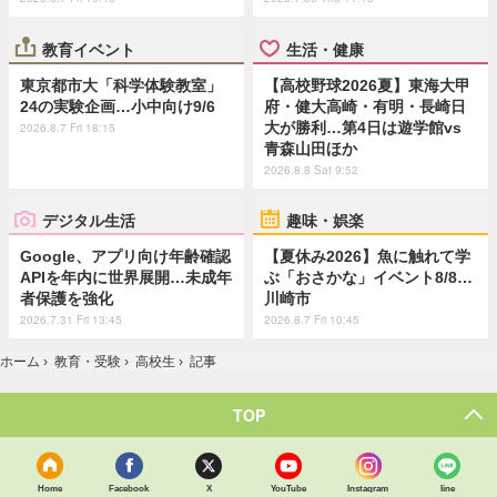
教育イベント
生活・健康
東京都市大「科学体験教室」
【高校野球2026夏】東海大甲
24の実験企画…小中向け9/6
府・健大高崎・有明・長崎日
大が勝利…第4日は遊学館vs
2026.8.7 Fri 18:15
青森山田ほか
2026.8.8 Sat 9:52
デジタル生活
趣味・娯楽
Google、アプリ向け年齢確認
【夏休み2026】魚に触れて学
APIを年内に世界展開…未成年
ぶ「おさかな」イベント8/8…
者保護を強化
川崎市
2026.7.31 Fri 13:45
2026.8.7 Fri 10:45
ホーム
›
教育・受験
›
高校生
›
記事
TOP
Home
Facebook
X
YouTube
Instagram
line