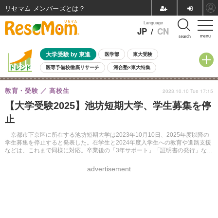
リセマム メンバーズ
Language
JP
/
CN
menu
search
大学受験 by 東進
医学部
東大受験
医専予備校徹底リサーチ
河合塾×東大特集
親子で考える大学選び
高校受験
中学受験
小学校受験
教育・受験
高校生
2023.10.10 Tue 17:15
共通テスト
夏休み
8月開催学校説明会・相談会
【大学受験2025】池坊短期大学、学生募集を停
8月開催イベント・WS
全国公立高校 過去問
人気記事
止
自由研究教材（小学生向け）
自由研究教材（中学生向け）
ランキング
京都市下京区に所在する池坊短期大学は2023年10月10日、2025年度以降の
学生募集を停止すると発表した。在学生と2024年度入学生への教育や進路支援
などは、これまで同様に対応。卒業後の「3年サポート」「証明書の発行」など
も支障のない体制を整えるとしている。
advertisement