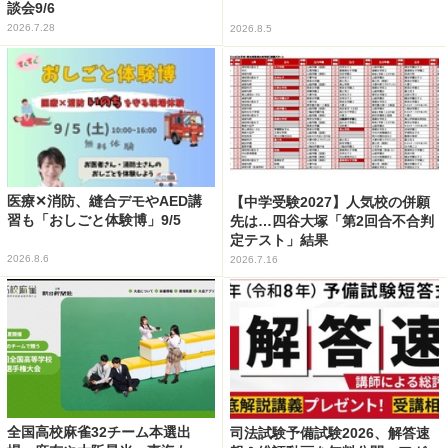
談会9/6
2026.7.28
2026.8.5
医療✕消防、縫合デモやAED講
【中学受験2027】人気校の併願
習も「おしごと体験博」9/5
先は…四谷大塚「第2回合不合判
定テスト」結果
2026.8.6
2026.7.16
全国高校麻雀32チーム本選出
司法試験予備試験2026、解答速