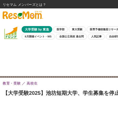
リセマム メンバーズ
大学受験 by 東進
医学部
東大受験
医専予備校徹底リサー
8月開催イベント・WS
全国公立高校 過去問
人気記事
自由研
教育・受験
高校生
【大学受験2025】池坊短期大学、学生募集を停