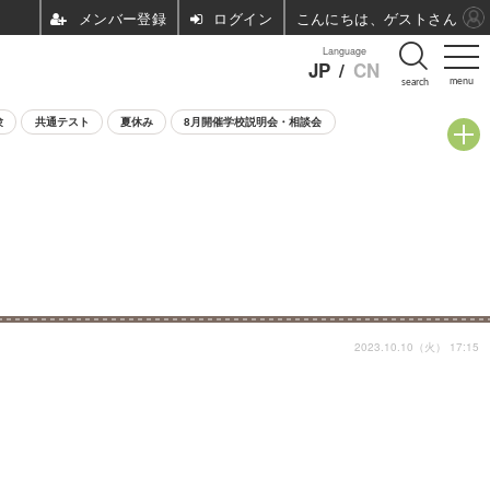
ログイン
こんにちは、ゲストさん
Language
JP
/
CN
menu
search
験
共通テスト
夏休み
8月開催学校説明会・相談会
2023.10.10（火） 17:15