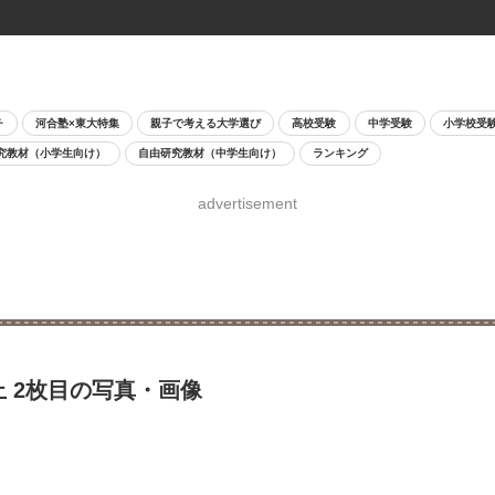
チ
河合塾×東大特集
親子で考える大学選び
高校受験
中学受験
小学校受
究教材（小学生向け）
自由研究教材（中学生向け）
ランキング
advertisement
止 2枚目の写真・画像