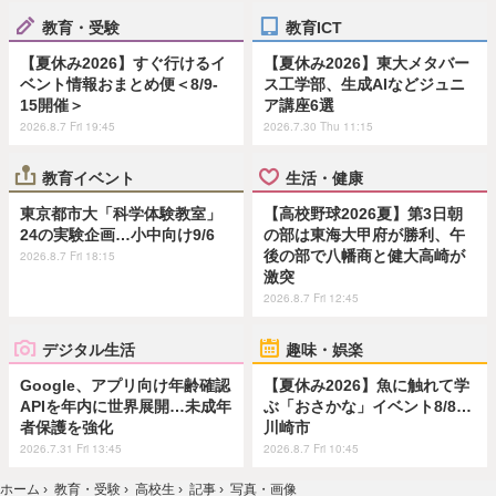
教育・受験
教育ICT
【夏休み2026】すぐ行けるイ
【夏休み2026】東大メタバー
ベント情報おまとめ便＜8/9-
ス工学部、生成AIなどジュニ
15開催＞
ア講座6選
2026.8.7 Fri 19:45
2026.7.30 Thu 11:15
教育イベント
生活・健康
東京都市大「科学体験教室」
【高校野球2026夏】第3日朝
24の実験企画…小中向け9/6
の部は東海大甲府が勝利、午
後の部で八幡商と健大高崎が
2026.8.7 Fri 18:15
激突
2026.8.7 Fri 12:45
デジタル生活
趣味・娯楽
Google、アプリ向け年齢確認
【夏休み2026】魚に触れて学
APIを年内に世界展開…未成年
ぶ「おさかな」イベント8/8…
者保護を強化
川崎市
2026.7.31 Fri 13:45
2026.8.7 Fri 10:45
ホーム
›
教育・受験
›
高校生
›
記事
›
写真・画像