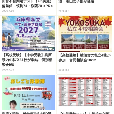
回合不合判定テスト（7/5実施）
灘・南山女子部が優勝
偏差値…筑駒74・桜蔭70＜PR＞
2026.7.10
2026.8.5
【高校受験】【中学受験】兵庫
【高校受験】横須賀の私立4校が
県内の私立31校が集結、個別相
参加…合同相談会10/12
談会9/6
2026.7.28
2026.8.5
医療✕消防、縫合デモやAED講
【中学受験2027】人気校の併願