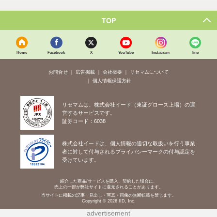
TOP
Home
Facebook
X
YouTube
Instagram
line
お問合せ
広告掲載
会社概要
リセマムについて
個人情報保護方針
リセマムは、株式会社イード（東証グロース上場）の運
営するサービスです。
証券コード：6038
株式会社イードは、個人情報の適切な取扱いを行う事業
者に対して付与されるプライバシーマークの付与認定を
受けています。
紹介した商品/サービスを購入、契約した場合に、
売上の一部が弊社サイトに還元されることがあります。
当サイトに掲載の記事・見出し・写真・画像の無断転載を禁じます。
Copyright © 2026 IID, Inc.
advertisement