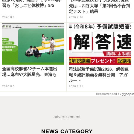
習も「おしごと体験博」9/5
先は…四谷大塚「第2回合不合判
定テスト」結果
2026.8.6
2026.7.16
全国高校麻雀32チーム本選出
司法試験予備試験2026、解答速
場…麻布や大阪星光、東海も
報＆総評動画を無料公開…アガ
ルート
2026.8.5
2026.7.21
Recommended by
advertisement
NEWS CATEGORY