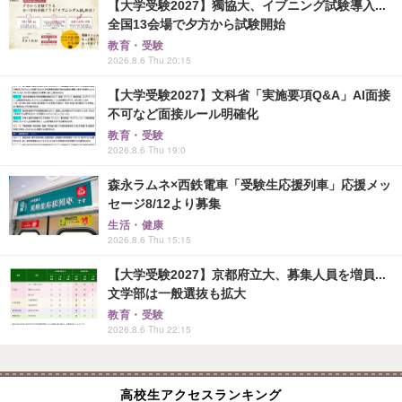
【大学受験2027】獨協大、イブニング試験導入...
全国13会場で夕方から試験開始
教育・受験
2026.8.6 Thu 20:15
【大学受験2027】文科省「実施要項Q&A」AI面接
不可など面接ルール明確化
教育・受験
2026.8.6 Thu 19:0
森永ラムネ×西鉄電車「受験生応援列車」応援メッ
セージ8/12より募集
生活・健康
2026.8.6 Thu 15:15
【大学受験2027】京都府立大、募集人員を増員...
文学部は一般選抜も拡大
教育・受験
2026.8.6 Thu 22:15
高校生アクセスランキング