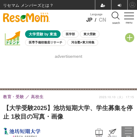
リセマム メンバーズ
Language
JP
/
CN
menu
search
大学受験 by 東進
医学部
東大受験
医専予備校徹底リサーチ
河合塾×東大特集
親子で考える大学選び
高校受験
中学受験
小学校受験
advertisement
共通テスト
夏休み
8月開催学校説明会・相談会
8月開催イベント・WS
全国公立高校 過去問
人気記事
自由研究教材（小学生向け）
自由研究教材（中学生向け）
ランキング
教育・受験
高校生
2023.10.10（火） 17:15
【大学受験2025】池坊短期大学、学生募集を停
止 1枚目の写真・画像