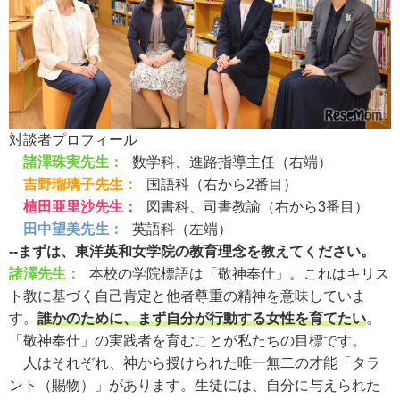
対談者プロフィール
諸澤珠実先生：
数学科、進路指導主任（右端）
吉野瑠璃子先生：
国語科（右から2番目）
植田亜里沙先生：
図書科、司書教諭（右から3番目）
田中望美先生：
英語科（左端）
--まずは、東洋英和女学院の教育理念を教えてください。
諸澤先生：
本校の学院標語は「敬神奉仕」。これはキリス
ト教に基づく自己肯定と他者尊重の精神を意味していま
す。
誰かのために、まず自分が行動する女性を育てたい
。
「敬神奉仕」の実践者を育むことが私たちの目標です。
人はそれぞれ、神から授けられた唯一無二の才能「タラ
ント（賜物）」があります。生徒には、自分に与えられた