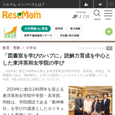
リセマム メンバーズ
Language
JP
/
CN
menu
search
大学受験 by 東進
医学部
東大受験
医専予備校徹底リサーチ
河合塾×東大特集
親子で考える大学選び
高校受験
中学受験
小学校受験
教育・受験
小学生
2023.10.24 Tue 10:45
PR
共通テスト
夏休み
8月開催学校説明会・相談会
「図書室を学びのハブに」読解力育成を中心と
8月開催イベント・WS
全国公立高校 過去問
人気記事
した東洋英和女学院の学び
自由研究教材（小学生向け）
自由研究教材（中学生向け）
ランキング
2024年に創立140周年を迎える東洋英和女学院中学部・高等部。同校は、学
院標語である「敬神奉仕」を学びの源泉としたカリキュラムを実施している。
今回、4名の先生方に対談していただいた。
2024年に創立140周年を迎える
東洋英和女学院中学部・高等部。
同校は、学院標語である「敬神奉
仕」を学びの源泉としたカリキュ
ラムを実施している。