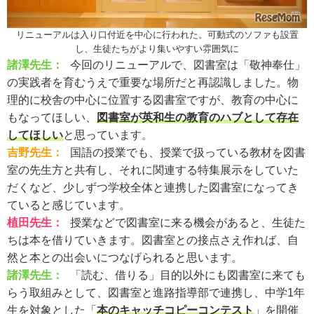
リニューアルは入り口付近を中心に行われた。可動式のソファも設置
し、生徒たちがより集いやすい雰囲気に
諸澤先生：
今回のリニューアルで、図書室は「敬神奉仕」
の実践者を育むうえで重要な場所だと再認識しました。物
理的に校舎の中心に位置する図書室ですが、教育の中心に
もなってほしい、
図書室が英和生の教育のハブとして存在
してほしい
と思っています。
吉野先生：
国語の授業でも、授業で扱っている教材を図書
室の先生方と共有し、それに関連する特集展示をしていた
だくなど、少しずつ学校全体と連携した図書室になってき
ていると感じています。
植田先生：
授業などで図書室に来る機会があると、生徒た
ちは本を借りていきます。図書室との接点さえ作れば、自
然と本との出会いにつなげられると思います。
諸澤先生：
「読む、借りる」目的以外にも図書室に来ても
らう取組みとして、図書室と進路指導部で連携し、中学1年
生を対象とした「
本のキャッチコピーコンテスト
」を開催