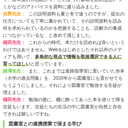
くかなどのアドバイスを資料に盛り込みました。
吉野先生：
この説明資料も夏と冬で違うのですが、提出の
仕方についても丁寧に書かれていて、その説明資料を読み
何を求められているのかを把握することも、読解力の養成
につながっているな、と改めて感じました。
植田先生：
これからの時代、本だけを読めれば良いという
わけではありません。Webをはじめとしたそれ以外のメデ
ィアも用いて、
多角的な視点で情報を取捨選択できる人に
育ってほしい
と思っています。
諸澤先生：
また、これまでは進路指導室に置いていた赤本
（大学の過去問集）を、2020年から図書室にも置かせても
らうようにしました。それにより図書室で勉強する生徒が
増えました。
植田先生：
勉強の後に、棚に飾ってあった本を借りて帰る
生徒もいます。生徒たちの生活の中に図書室が自然と存在
できれば嬉しいですね。
図書室との連携授業で深まる学び