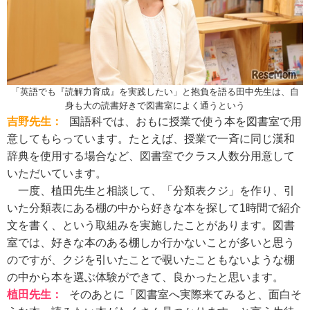
「英語でも『読解力育成』を実践したい」と抱負を語る田中先生は、自
身も大の読書好きで図書室によく通うという
吉野先生：
国語科では、おもに授業で使う本を図書室で用
意してもらっています。たとえば、授業で一斉に同じ漢和
辞典を使用する場合など、図書室でクラス人数分用意して
いただいています。
一度、植田先生と相談して、「分類表クジ」を作り、引
いた分類表にある棚の中から好きな本を探して1時間で紹介
文を書く、という取組みを実施したことがあります。図書
室では、好きな本のある棚しか行かないことが多いと思う
のですが、クジを引いたことで覗いたこともないような棚
の中から本を選ぶ体験ができて、良かったと思います。
植田先生：
そのあとに「図書室へ実際来てみると、面白そ