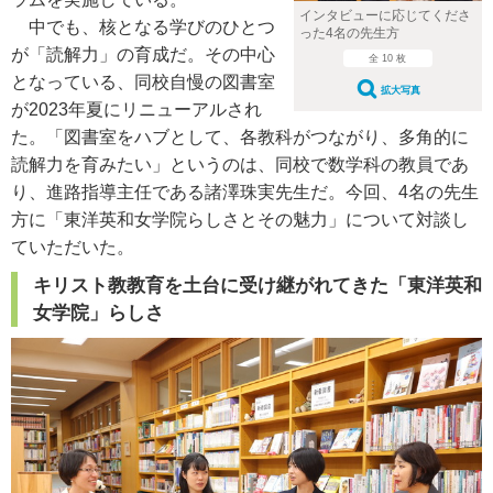
インタビューに応じてくださ
中でも、核となる学びのひとつ
った4名の先生方
が「読解力」の育成だ。その中心
全 10 枚
となっている、同校自慢の図書室
拡大写真
が2023年夏にリニューアルされ
た。「図書室をハブとして、各教科がつながり、多角的に
読解力を育みたい」というのは、同校で数学科の教員であ
り、進路指導主任である諸澤珠実先生だ。今回、4名の先生
方に「東洋英和女学院らしさとその魅力」について対談し
ていただいた。
キリスト教教育を土台に受け継がれてきた「東洋英和
女学院」らしさ