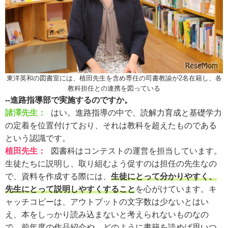
東洋英和の図書室には、植田先生を含め専任の司書教諭が2名在籍し、各
教科担任との連携を図っている
--進路指導部で実施するのですか。
諸澤先生：
はい。進路指導の中で、読解力育成と基礎学力
の定着を位置付けており、それは教科を超えたものである
という認識です。
植田先生：
図書科はコンテストの運営を担当しています。
生徒たちに説明し、取り組むよう促すのは担任の先生なの
で、資料を作成する際には、
生徒にとって分かりやすく、
先生にとって説明しやすくすること
を心がけています。キ
ャッチコピーは、アウトプットの文字数は少ないとはい
え、本をしっかり読み込まないと考えられないものなの
で、前年度の作品紹介や、どのように書籍を読めば思いつ