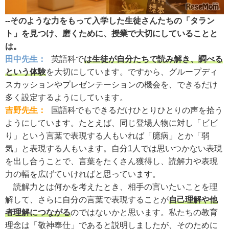
--そのような力をもって入学した生徒さんたちの「タラン
ト」を見つけ、磨くために、授業で大切にしていることと
は。
田中先生：
英語科で
は生徒が自分たちで読み解き、調べる
という体験
を大切にしています。ですから、グループディ
スカッションやプレゼンテーションの機会を、できるだけ
多く設定するようにしています。
吉野先生：
国語科でもできるだけひとりひとりの声を拾う
ようにしています。たとえば、同じ登場人物に対し「ビビ
り」という言葉で表現する人もいれば「臆病」とか「弱
気」と表現する人もいます。自分1人では思いつかない表現
を出し合うことで、言葉をたくさん獲得し、読解力や表現
力の幅を広げていければと思っています。
読解力とは何かを考えたとき、相手の言いたいことを理
解して、さらに自分の言葉で表現することが
自己理解や他
者理解につながる
のではないかと思います。私たちの教育
理念は「敬神奉仕」であると説明しましたが、そのために