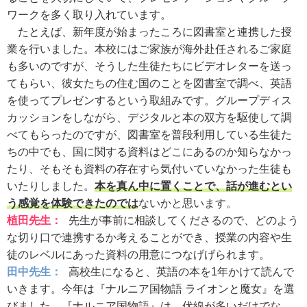
ワークを多く取り入れています。
たとえば、新年度が始まったころに図書室と連携した授
業を行いました。本校にはご家族が海外赴任されるご家庭
も多いのですが、そうした生徒たちにビデオレターを送っ
てもらい、彼女たちの住む国のことを図書室で調べ、英語
を使ってプレゼンするという取組みです。グループディス
カッションをしながら、デジタルと本の双方を駆使して調
べてもらったのですが、図書室を普段利用している生徒た
ちの中でも、国に関する資料はどこにあるのか知らなかっ
たり、そもそも資料の存在すら気付いていなかった生徒も
いたりしました。
本を真ん中に置くことで、話が進むとい
う感覚を体験できたのでは
ないかと思います。
植田先生：
先生が事前に相談してくださるので、どのよう
な切り口で連携するか考えることができ、授業の内容や生
徒のレベルにあった資料の用意につなげげられます。
田中先生：
高校生になると、英語の本を1年かけて読んで
いきます。今年は『ナルニア国物語 ライオンと魔女』を選
びました。『ナルニア国物語』は、伏線が多いだけでな