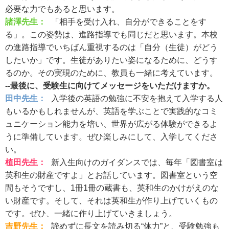
必要な力でもあると思います。
諸澤先生：
「相手を受け入れ、自分ができることをす
る」。この姿勢は、進路指導でも同じだと思います。本校
の進路指導でいちばん重視するのは「自分（生徒）がどう
したいか」です。生徒がありたい姿になるために、どうす
るのか。その実現のために、教員も一緒に考えています。
--最後に、受験生に向けてメッセージをいただけますか。
田中先生：
入学後の英語の勉強に不安を抱えて入学する人
もいるかもしれませんが、英語を学ぶことで実践的なコミ
ュニケーション能力を培い、世界が広がる体験ができるよ
うに準備しています。ぜひ楽しみにして、入学してくださ
い。
植田先生：
新入生向けのガイダンスでは、毎年「図書室は
英和生の財産ですよ」とお話しています。図書室という空
間もそうですし、1冊1冊の蔵書も、英和生のかけがえのな
い財産です。そして、それは英和生が作り上げていくもの
です。ぜひ、一緒に作り上げていきましょう。
吉野先生：
諦めずに長文を読み切る“体力”と、受験勉強も