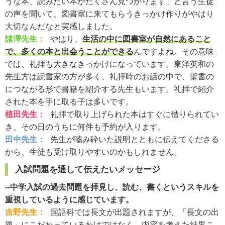
うな本、読みたい本がたくさん見つかります」と言う生徒
の声を聞いて、図書室に来てもらうきっかけ作りがやはり
大切なんだなと実感しました。
諸澤先生：
やはり、
生活の中に図書室が自然にあること
で、多くの本と出会うことができる
んですよね。その意味
では、礼拝も大きなきっかけになっています。東洋英和の
先生方は読書家の方が多く、礼拝時のお話の中で、聖書の
につながる形で書籍を紹介する先生もいます。礼拝で紹介
された本を手に取る子は多いです。
植田先生：
礼拝で取り上げられた本はすぐに借りられてい
き、その日のうちに何件も予約が入ります。
田中先生：
先生が嚙み砕いた説明とともに伝えてくださる
から、生徒も受け取りやすいのかもしれません。
入試問題を通して伝えたいメッセージ
--中学入試の過去問題を拝見し、読む、書くというスキルを
重視しているように感じています。
吉野先生：
国語科では長文が出題されますが、「長文の出
題」にこだわっているわけではなく、内容を考えた結果こ