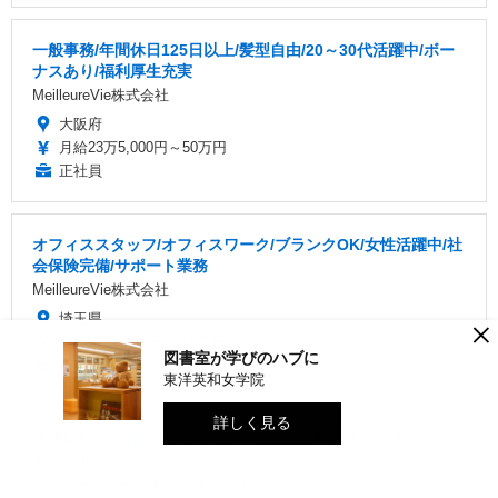
一般事務/年間休日125日以上/髪型自由/20～30代活躍中/ボー
ナスあり/福利厚生充実
MeilleureVie株式会社
大阪府
月給23万5,000円～50万円
正社員
オフィススタッフ/オフィスワーク/ブランクOK/女性活躍中/社
会保険完備/サポート業務
MeilleureVie株式会社
埼玉県
×
月給21万5,000円～50万円
図書室が学びのハブに
正社員
東洋英和女学院
詳しく見る
未経験歓迎宅建を活かしたい方アパート用地仕入れ開発を一
貫して担当
プロパティエージェント株式会社