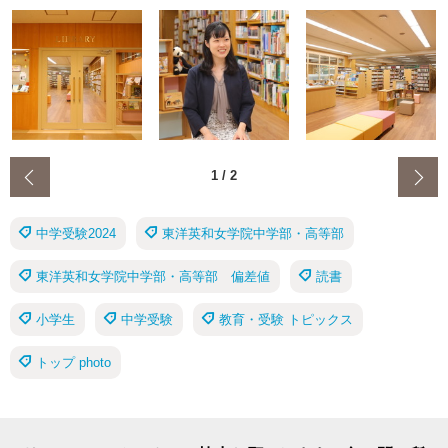
‹
1
/
2
中学受験2024
東洋英和女学院中学部・高等部
東洋英和女学院中学部・高等部 偏差値
読書
小学生
中学受験
教育・受験 トピックス
トップ photo