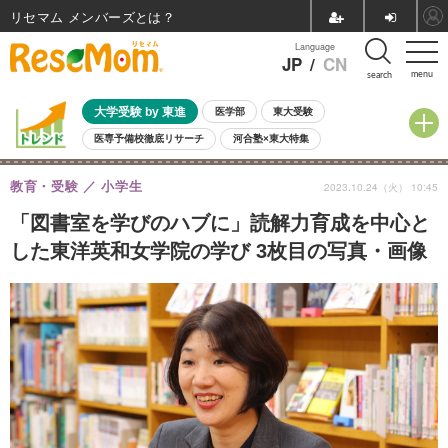
リセマム メンバーズ
Language
JP
/
CN
menu
search
大学受験 by 東進
医学部
東大受験
医専予備校徹底リサーチ
河合塾×東大特集
親子で考える大学選び
高校受験
中学受験
小学校受験
教育・受験
小学生
2023.10.24（火） 10:45
共通テスト
夏休み
8月開催学校説明会・相談会
8月開催イベント・WS
全国公立高校 過去問
人気記事
「図書室を学びのハブに」読解力育成を中心と
自由研究教材（小学生向け）
自由研究教材（中学生向け）
ランキング
した東洋英和女学院の学び 3枚目の写真・画像