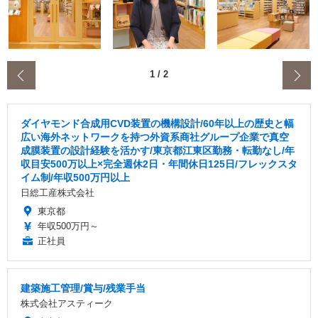
‹
1
/
2
ダイヤモンド合成用CVD装置の機構設計/60年以上の歴史と幅
広い海外ネットワークを持つ外資系商社グループ企業で真空
成膜装置の設計経験を活かす/東京都江東区勤務・転勤なし/年
収目安500万以上×完全週休2日・年間休日125日/フレックスタ
イム制/年収500万円以上
日総工産株式会社
東京都
年収500万円～
正社員
建築施工管理/賞与/残業手当
株式会社アスティーク