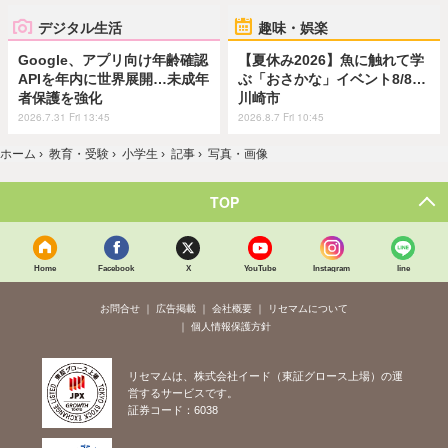
デジタル生活
趣味・娯楽
Google、アプリ向け年齢確認
【夏休み2026】魚に触れて学
APIを年内に世界展開…未成年
ぶ「おさかな」イベント8/8…
者保護を強化
川崎市
2026.7.31 Fri 13:45
2026.8.7 Fri 10:45
ホーム
›
教育・受験
›
小学生
›
記事
›
写真・画像
TOP
Home
Facebook
X
YouTube
Instagram
line
お問合せ
広告掲載
会社概要
リセマムについて
個人情報保護方針
リセマムは、株式会社イード（東証グロース上場）の運
営するサービスです。
証券コード：6038