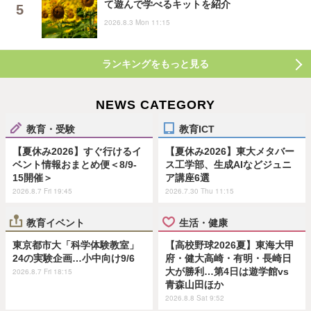
て遊んで学べるキットを紹介
2026.8.3 Mon 11:15
ランキングをもっと見る
NEWS CATEGORY
教育・受験
教育ICT
【夏休み2026】すぐ行けるイ
【夏休み2026】東大メタバー
ベント情報おまとめ便＜8/9-
ス工学部、生成AIなどジュニ
15開催＞
ア講座6選
2026.8.7 Fri 19:45
2026.7.30 Thu 11:15
教育イベント
生活・健康
東京都市大「科学体験教室」
【高校野球2026夏】東海大甲
24の実験企画…小中向け9/6
府・健大高崎・有明・長崎日
大が勝利…第4日は遊学館vs
2026.8.7 Fri 18:15
青森山田ほか
2026.8.8 Sat 9:52