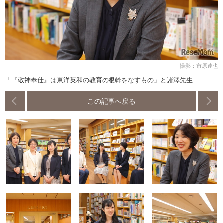
撮影：市原達也
「『敬神奉仕』は東洋英和の教育の根幹をなすもの」と諸澤先生
この記事へ戻る