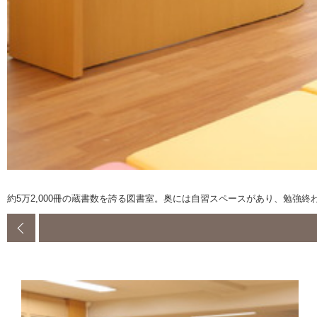
約5万2,000冊の蔵書数を誇る図書室。奥には自習スペースがあり、勉強