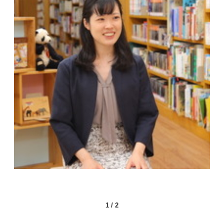
1
/
2