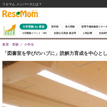
リセマム メンバーズ
大学受験 by 東進
医学部
東大受験
医専予備校徹底リサー
8月開催イベント・WS
全国公立高校 過去問
人気記事
自由研
教育・受験
小学生
「図書室を学びのハブに」読解力育成を中心とし