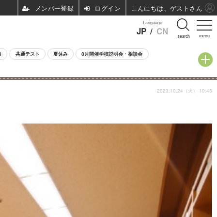
ログイン
こんにちは、ゲストさん
Language
JP
/
CN
menu
search
験
共通テスト
夏休み
8月開催学校説明会・相談会
2023.10.24（火） 10:45