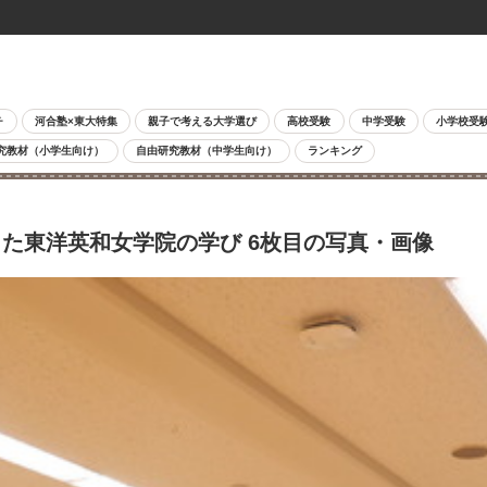
チ
河合塾×東大特集
親子で考える大学選び
高校受験
中学受験
小学校受
究教材（小学生向け）
自由研究教材（中学生向け）
ランキング
た東洋英和女学院の学び 6枚目の写真・画像