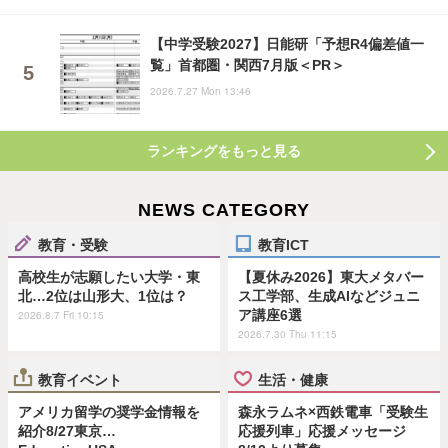
【中学受験2027】日能研「予想R4偏差値一
覧」首都圏・関西7月版＜PR＞
2026.7.27 Mon 13:46
ランキングをもっと見る
NEWS CATEGORY
教育・受験
教育ICT
高校生が志願したい大学・東
【夏休み2026】東大メタバー
北…2位は山形大、1位は？
ス工学部、生成AIなどジュニ
ア講座6選
2026.8.7 Fri 10:15
2026.7.30 Thu 11:15
教育イベント
生活・健康
アメリカ留学の奨学金情報を
森永ラムネ×西鉄電車「受験生
紹介8/27東京…
応援列車」応援メッセージ