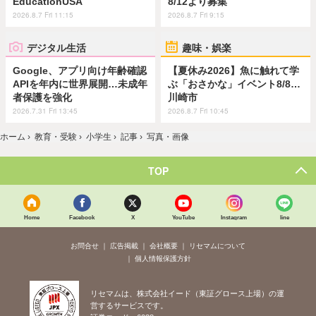
EducationUSA
8/12より募集
2026.8.7 Fri 11:15
2026.8.7 Fri 9:15
デジタル生活
趣味・娯楽
Google、アプリ向け年齢確認
【夏休み2026】魚に触れて学
APIを年内に世界展開…未成年
ぶ「おさかな」イベント8/8…
者保護を強化
川崎市
2026.7.31 Fri 13:45
2026.8.7 Fri 10:45
ホーム
›
教育・受験
›
小学生
›
記事
›
写真・画像
TOP
Home
Facebook
X
YouTube
Instagram
line
お問合せ
広告掲載
会社概要
リセマムについて
個人情報保護方針
リセマムは、株式会社イード（東証グロース上場）の運
営するサービスです。