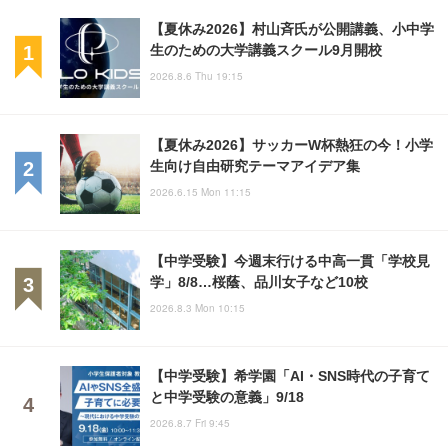
【夏休み2026】村山斉氏が公開講義、小中学
生のための大学講義スクール9月開校
2026.8.6 Thu 19:15
【夏休み2026】サッカーW杯熱狂の今！小学
生向け自由研究テーマアイデア集
2026.6.15 Mon 11:15
【中学受験】今週末行ける中高一貫「学校見
学」8/8…桜蔭、品川女子など10校
2026.8.3 Mon 10:15
【中学受験】希学園「AI・SNS時代の子育て
と中学受験の意義」9/18
2026.8.7 Fri 9:45