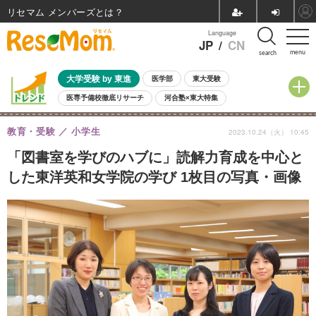
リセマム メンバーズ
Language
JP
/
CN
menu
search
大学受験 by 東進
医学部
東大受験
医専予備校徹底リサーチ
河合塾×東大特集
親子で考える大学選び
高校受験
中学受験
小学校受験
教育・受験
小学生
2023.10.24（火） 10:45
共通テスト
夏休み
8月開催学校説明会・相談会
8月開催イベント・WS
全国公立高校 過去問
人気記事
「図書室を学びのハブに」読解力育成を中心と
自由研究教材（小学生向け）
自由研究教材（中学生向け）
ランキング
した東洋英和女学院の学び 1枚目の写真・画像