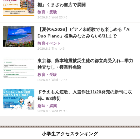
棚」くまざわ書店で展開
教育・受験
2026.8.5 Wed 23:45
【夏休み2026】ピアノ未経験でも楽しめる「AI
Duo Piano」横浜みなとみらい8/31まで
教育イベント
2026.8.6 Thu 1:45
東京都、熊本地震被災生徒の都立高受入れ...学力
検査なし・授業料免除
教育・受験
2026.8.5 Wed 17:45
ドラえもん短歌、入選作は11/20発売の新刊に収
録...9/3締切
趣味・娯楽
2026.8.5 Wed 21:15
小学生アクセスランキング