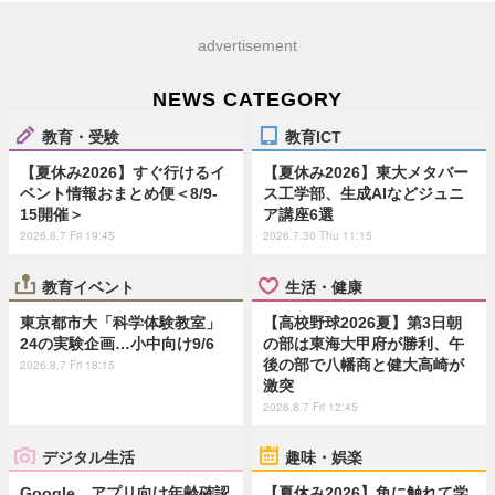
advertisement
NEWS CATEGORY
教育・受験
教育ICT
【夏休み2026】すぐ行けるイ
【夏休み2026】東大メタバー
ベント情報おまとめ便＜8/9-
ス工学部、生成AIなどジュニ
15開催＞
ア講座6選
2026.8.7 Fri 19:45
2026.7.30 Thu 11:15
教育イベント
生活・健康
東京都市大「科学体験教室」
【高校野球2026夏】第3日朝
24の実験企画…小中向け9/6
の部は東海大甲府が勝利、午
後の部で八幡商と健大高崎が
2026.8.7 Fri 18:15
激突
2026.8.7 Fri 12:45
デジタル生活
趣味・娯楽
Google、アプリ向け年齢確認
【夏休み2026】魚に触れて学