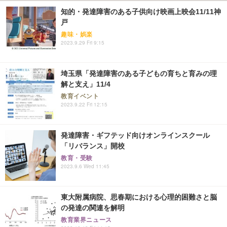
知的・発達障害のある子供向け映画上映会11/11神
戸
趣味・娯楽
2023.9.29 Fri 9:15
埼玉県「発達障害のある子どもの育ちと育みの理
解と支え」11/4
教育イベント
2023.9.22 Fri 12:15
発達障害・ギフテッド向けオンラインスクール
「リバランス」開校
教育・受験
2023.9.6 Wed 11:45
東大附属病院、思春期における心理的困難さと脳
の発達の関連を解明
教育業界ニュース