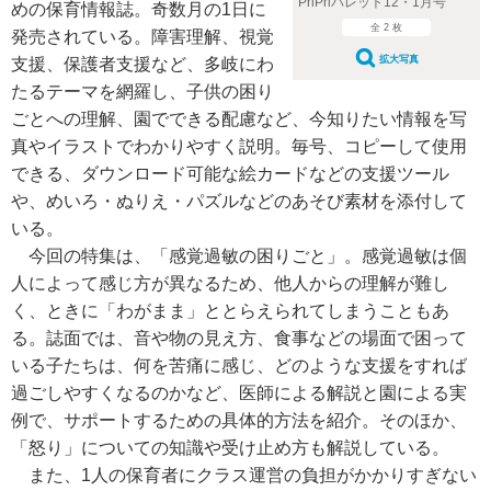
PriPriパレット12・1⽉号
めの保育情報誌。奇数月の1日に
全 2 枚
発売されている。障害理解、視覚
拡大写真
支援、保護者支援など、多岐にわ
たるテーマを網羅し、子供の困り
ごとへの理解、園でできる配慮など、今知りたい情報を写
真やイラストでわかりやすく説明。毎号、コピーして使用
できる、ダウンロード可能な絵カードなどの支援ツール
や、めいろ・ぬりえ・パズルなどのあそび素材を添付して
いる。
今回の特集は、「感覚過敏の困りごと」。感覚過敏は個
人によって感じ方が異なるため、他人からの理解が難し
く、ときに「わがまま」ととらえられてしまうこともあ
る。誌面では、音や物の見え方、食事などの場面で困って
いる子たちは、何を苦痛に感じ、どのような支援をすれば
過ごしやすくなるのかなど、医師による解説と園による実
例で、サポートするための具体的方法を紹介。そのほか、
「怒り」についての知識や受け止め方も解説している。
また、1人の保育者にクラス運営の負担がかかりすぎない