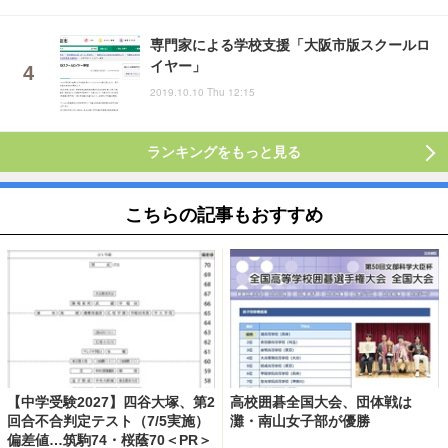
専門家による学校支援「大阪市版スクールロ
イヤー」
2019.10.10 Thu 12:15
ランキングをもっと見る
こちらの記事もおすすめ
【中学受験2027】四谷大塚、第2
高校囲碁全国大会、団体戦は
回合不合判定テスト（7/5実施）
灘・南山女子部が優勝
偏差値…筑駒74・桜蔭70＜PR＞