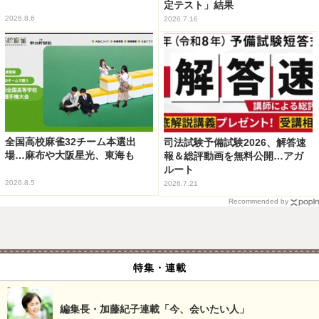
定テスト」結果
2026.8.6
2026.7.16
全国高校麻雀32チーム本選出
司法試験予備試験2026、解答速
場…麻布や大阪星光、東海も
報＆総評動画を無料公開…アガ
ルート
2026.8.5
2026.7.21
Recommended by
特集・連載
編集長・加藤紀子連載「今、会いたい人」