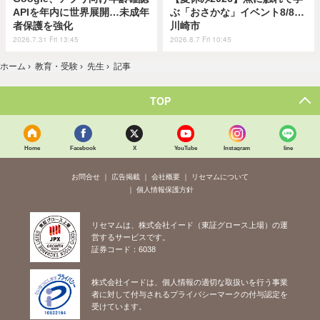
APIを年内に世界展開…未成年
ぶ「おさかな」イベント8/8…
者保護を強化
川崎市
2026.7.31 Fri 13:45
2026.8.7 Fri 10:45
ホーム
›
教育・受験
›
先生
›
記事
TOP
Home
Facebook
X
YouTube
Instagram
line
お問合せ
広告掲載
会社概要
リセマムについて
個人情報保護方針
リセマムは、株式会社イード（東証グロース上場）の運
営するサービスです。
証券コード：6038
株式会社イードは、個人情報の適切な取扱いを行う事業
者に対して付与されるプライバシーマークの付与認定を
受けています。