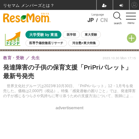
リセマム メンバーズ
Language
JP
/
CN
menu
search
大学受験 by 東進
医学部
東大受験
医専予備校徹底リサーチ
河合塾×東大特集
親子で考える大学選び
高校受験
中学受験
小学校受験
教育・受験
先生
2023.10.30 Mon 17:15
共通テスト
夏休み
8月開催学校説明会・相談会
発達障害の子供の保育支援「PriPriパレット」
8月開催イベント・WS
全国公立高校 過去問
人気記事
最新号発売
自由研究教材（小学生向け）
自由研究教材（中学生向け）
ランキング
世界文化社グループは2023年10⽉30⽇、「PriPriパレット」12・1⽉号を発
売した。価格は2,000円（税込）。特集「感覚過敏の困りごと」では、発達障害
の子が感じるつらさや気持ちに寄り添うための支援方法について、医師による
解説と園の実例を紹介している。
advertisement