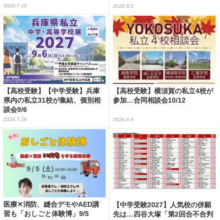
2026.7.10
2026.8.5
【高校受験】【中学受験】兵庫
【高校受験】横須賀の私立4校が
県内の私立31校が集結、個別相
参加…合同相談会10/12
談会9/6
2026.7.28
2026.8.5
医療✕消防、縫合デモやAED講
【中学受験2027】人気校の併願
習も「おしごと体験博」9/5
先は…四谷大塚「第2回合不合判