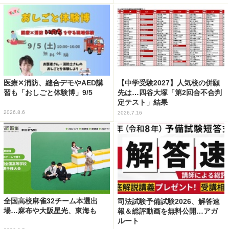
医療✕消防、縫合デモやAED講
【中学受験2027】人気校の併願
習も「おしごと体験博」9/5
先は…四谷大塚「第2回合不合判
定テスト」結果
2026.8.6
2026.7.16
全国高校麻雀32チーム本選出
司法試験予備試験2026、解答速
場…麻布や大阪星光、東海も
報＆総評動画を無料公開…アガ
ルート