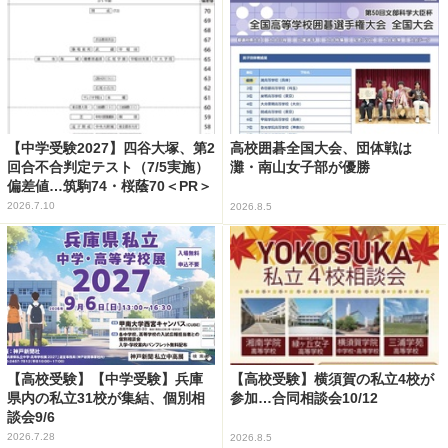
【中学受験2027】四谷大塚、第2
高校囲碁全国大会、団体戦は
回合不合判定テスト（7/5実施）
灘・南山女子部が優勝
偏差値…筑駒74・桜蔭70＜PR＞
2026.7.10
2026.8.5
【高校受験】【中学受験】兵庫
【高校受験】横須賀の私立4校が
県内の私立31校が集結、個別相
参加…合同相談会10/12
談会9/6
2026.7.28
2026.8.5