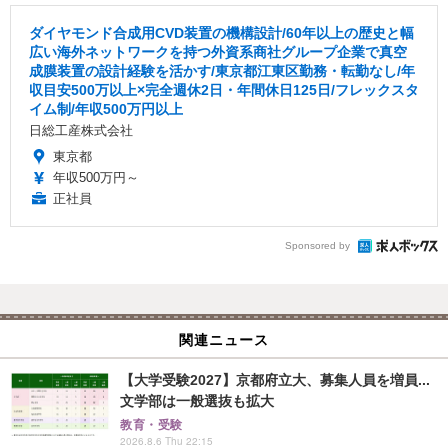
ダイヤモンド合成用CVD装置の機構設計/60年以上の歴史と幅
広い海外ネットワークを持つ外資系商社グループ企業で真空
成膜装置の設計経験を活かす/東京都江東区勤務・転勤なし/年
収目安500万以上×完全週休2日・年間休日125日/フレックスタ
イム制/年収500万円以上
日総工産株式会社
東京都
年収500万円～
正社員
Sponsored by
関連ニュース
【大学受験2027】京都府立大、募集人員を増員...
文学部は一般選抜も拡大
教育・受験
2026.8.6 Thu 22:15