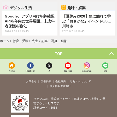
デジタル生活
趣味・娯楽
Google、アプリ向け年齢確認
【夏休み2026】魚に触れて学
APIを年内に世界展開…未成年
ぶ「おさかな」イベント8/8…
者保護を強化
川崎市
2026.7.31 Fri 13:45
2026.8.7 Fri 10:45
ホーム
›
教育・受験
›
先生
›
記事
›
写真・画像
TOP
Home
Facebook
X
YouTube
Instagram
line
お問合せ
広告掲載
会社概要
リセマムについて
個人情報保護方針
リセマムは、株式会社イード（東証グロース上場）の運
営するサービスです。
証券コード：6038