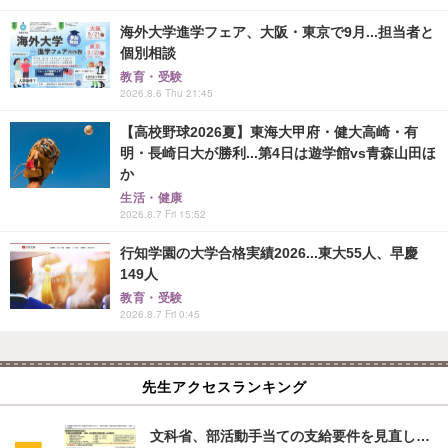
海外大学進学フェア、大阪・東京で9月...担当者と
個別相談
教育・受験
2026.8.6 Thu 21:45
【高校野球2026夏】東海大甲府・健大高崎・有
明・長崎日大が勝利...第4日は遊学館vs青森山田ほ
か
生活・健康
2026.8.7 Fri 15:52
行知学園の大学合格実績2026...東大55人、早慶
149人
教育・受験
2026.8.7 Fri 0:45
先生アクセスランキング
文科省、部活動手当ての支給要件を見直し…