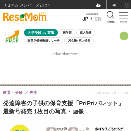
リセマム メンバーズ
Language
JP
/
CN
menu
search
大学受験 by 東進
医学部
東大受験
医専予備校徹底リサーチ
河合塾×東大特集
親子で考える大学選び
高校受験
中学受験
小学校受験
advertisement
共通テスト
夏休み
8月開催学校説明会・相談会
8月開催イベント・WS
全国公立高校 過去問
人気記事
自由研究教材（小学生向け）
自由研究教材（中学生向け）
ランキング
教育・受験
先生
2023.10.30（月） 17:15
発達障害の子供の保育支援「PriPriパレット」
最新号発売 1枚目の写真・画像