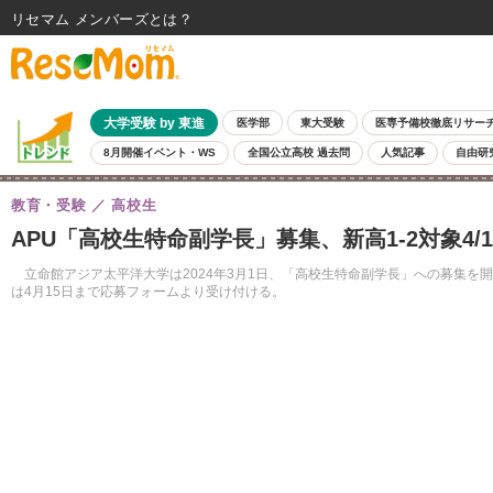
リセマム メンバーズ
大学受験 by 東進
医学部
東大受験
医専予備校徹底リサー
8月開催イベント・WS
全国公立高校 過去問
人気記事
自由研
教育・受験
高校生
APU「高校生特命副学長」募集、新高1-2対象4/
立命館アジア太平洋大学は2024年3月1日、「高校生特命副学長」への募集を開
は4月15日まで応募フォームより受け付ける。