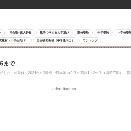
チ
河合塾×東大特集
親子で考える大学選び
高校受験
中学受験
小学校受
究教材（小学生向け）
自由研究教材（中学生向け）
ランキング
15まで
始した。対象は、2024年4月時点で日本国内在住の高校1・2年生（国籍不問）。
advertisement