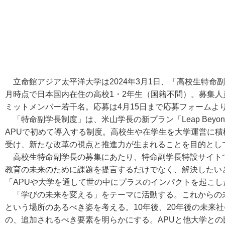
立命館アジア太平洋大学は2024年3月1日、「高校生特命副
月時点で日本国内在住の高校1・2年生（国籍不問）。募集人
ミットメンバー若干名。応募は4月15日まで応募フォームよ
「特命副学長制度」は、米山学長の新プラン「Leap Beyon
APUで初めて導入する制度。高校生や在学生を大学運営に
受け、新たな改革の視点と推進力が生まれることを目的と
高校生特命副学長の募集にあたり、特命副学長特設サイト
教育の未来のために課題を提言するだけでなく、解決したい
「APUや大学を通して世の中にプラスのインパクトを起こ
「学びの未来を変える」をテーマに活動する。これからの
という場所のあるべき姿を考える。10年後、20年後の未来
の、追加されるべき要素を明らかにする。APUと他大学と