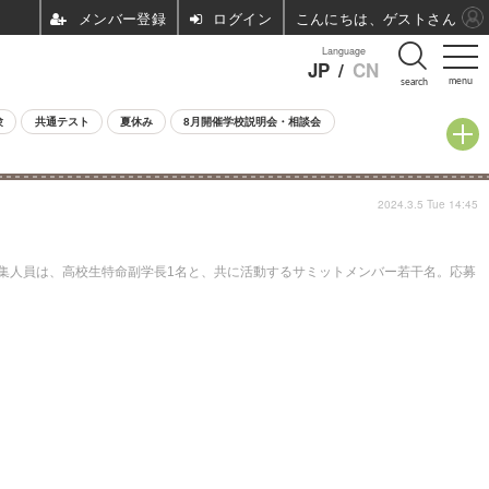
ログイン
こんにちは、ゲストさん
Language
JP
/
CN
menu
search
験
共通テスト
夏休み
8月開催学校説明会・相談会
2024.3.5 Tue 14:45
募集人員は、高校生特命副学長1名と、共に活動するサミットメンバー若干名。応募