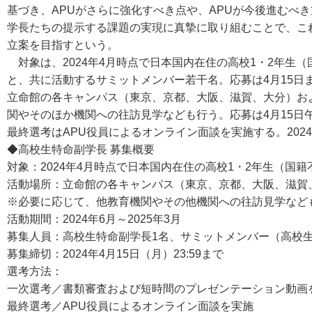
基づき、APUがさらに強化すべき点や、APUが今後進むべ
学長たちの提示する課題の実現に真摯に取り組むことで、こ
立案を目指すという。
対象は、2024年4月時点で日本国内在住の高校1・2年生
と、共に活動するサミットメンバー若干名。応募は4月15日
立命館の各キャンパス（東京、京都、大阪、滋賀、大分）お
関やそのほか機関への往訪見学なども行う。応募は4月15日
最終選考はAPU役員によるオンライン面談を実施する。2024
◆高校生特命副学長 募集概要
対象：2024年4月時点で日本国内在住の高校1・2年生（国籍
活動場所：立命館の各キャンパス（東京、京都、大阪、滋賀
※必要に応じて、他教育機関やその他機関への往訪見学など
活動期間：2024年6月～2025年3月
募集人員：高校生特命副学長1名、サミットメンバー（
募集締切：2024年4月15日（月）23:59まで
選考方法：
一次選考／書類審査および短時間のプレゼンテーション動画
最終選考／APU役員によるオンライン面談を実施