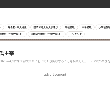
チ
河合塾×東大特集
親子で考える大学選び
高校受験
中学受験
小学校受
究教材（小学生向け）
自由研究教材（中学生向け）
ランキング
文氏主宰
等部」を2025年4月に東京都文京区において新規開校することを発表した。6～12歳
advertisement