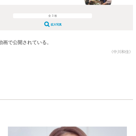
全 3 枚
拡大写真
e動画で公開されている。
《中川和佳》