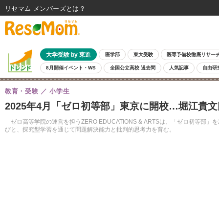
リセマム メンバーズ
大学受験 by 東進
医学部
東大受験
医専予備校徹底リサー
8月開催イベント・WS
全国公立高校 過去問
人気記事
自由研
教育・受験
小学生
2025年4月「ゼロ初等部」東京に開校…堀江貴
ゼロ高等学院の運営を担うZERO EDUCATIONS & ARTSは、「ゼロ初
びと、探究型学習を通じて問題解決能力と批判的思考力を育む。