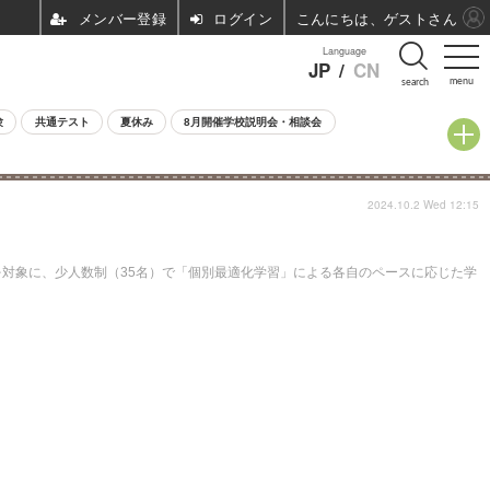
ログイン
こんにちは、ゲストさん
Language
JP
/
CN
menu
search
験
共通テスト
夏休み
8月開催学校説明会・相談会
2024.10.2 Wed 12:15
の生徒を対象に、少人数制（35名）で「個別最適化学習」による各自のペースに応じた学