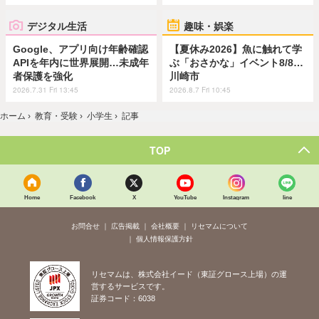
デジタル生活
趣味・娯楽
Google、アプリ向け年齢確認
【夏休み2026】魚に触れて学
APIを年内に世界展開…未成年
ぶ「おさかな」イベント8/8…
者保護を強化
川崎市
2026.7.31 Fri 13:45
2026.8.7 Fri 10:45
ホーム
›
教育・受験
›
小学生
›
記事
TOP
Home
Facebook
X
YouTube
Instagram
line
お問合せ
広告掲載
会社概要
リセマムについて
個人情報保護方針
リセマムは、株式会社イード（東証グロース上場）の運
営するサービスです。
証券コード：6038