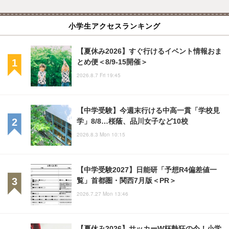
小学生アクセスランキング
【夏休み2026】すぐ行けるイベント情報おま
とめ便＜8/9-15開催＞
2026.8.7 Fri 19:45
【中学受験】今週末行ける中高一貫「学校見
学」8/8…桜蔭、品川女子など10校
2026.8.3 Mon 10:15
【中学受験2027】日能研「予想R4偏差値一
覧」首都圏・関西7月版＜PR＞
2026.7.27 Mon 13:46
【夏休み2026】サッカーW杯熱狂の今！小学