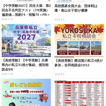
【中学受験2027】四谷大塚、第2
高校囲碁全国大会、団体戦は
回合不合判定テスト（7/5実施）
灘・南山女子部が優勝
偏差値…筑駒74・桜蔭70＜PR＞
2026.7.10
2026.8.5
【高校受験】【中学受験】兵庫
【高校受験】横須賀の私立4校が
県内の私立31校が集結、個別相
参加…合同相談会10/12
談会9/6
2026.7.28
2026.8.5