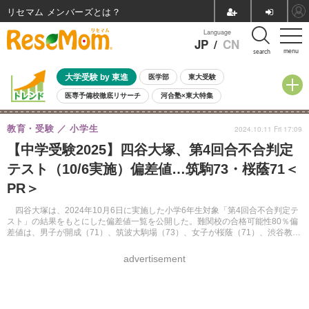
リセマム メンバーズ
Language
JP
/
CN
menu
search
大学受験 by 東進
医学部
東大受験
医専予備校徹底リサーチ
河合塾×東大特集
親子で考える大学選び
高校受験
中学受験
小学校受験
教育・受験
小学生
2024.10.11 Fri 17:09
共通テスト
夏休み
8月開催学校説明会・相談会
【中学受験2025】四谷大塚、第4回合不合判定
8月開催イベント・WS
全国公立高校 過去問
人気記事
テスト（10/6実施）偏差値…筑駒73・桜蔭71＜
自由研究教材（小学生向け）
自由研究教材（中学生向け）
ランキング
PR＞
四谷大塚は、2024年10月6日に実施した小学6年生対象「第4回合不合判定テ
スト」の結果をもとにした偏差値一覧を公開した。難関校の合格可能性80％偏
差値は、男子が開成（71）、筑波大駒場（73）、女子が桜蔭（71）、渋谷教育
渋谷2（71）など。
advertisement