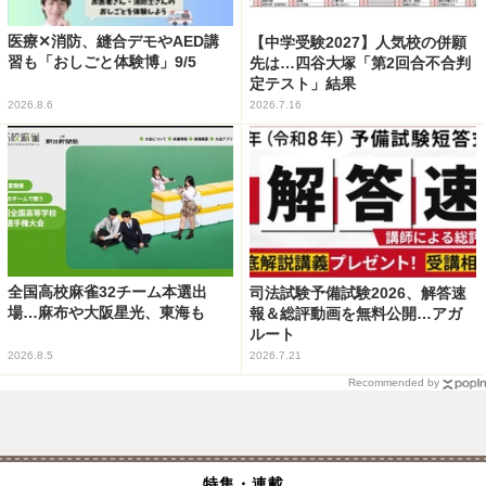
医療✕消防、縫合デモやAED講
【中学受験2027】人気校の併願
習も「おしごと体験博」9/5
先は…四谷大塚「第2回合不合判
定テスト」結果
2026.8.6
2026.7.16
全国高校麻雀32チーム本選出
司法試験予備試験2026、解答速
場…麻布や大阪星光、東海も
報＆総評動画を無料公開…アガ
ルート
2026.8.5
2026.7.21
Recommended by
特集・連載