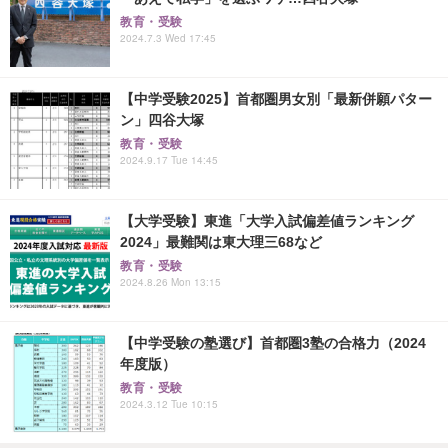
教育・受験
2024.7.3 Wed 17:45
【中学受験2025】首都圏男女別「最新併願パター
ン」四谷大塚
教育・受験
2024.9.17 Tue 14:45
【大学受験】東進「大学入試偏差値ランキング
2024」最難関は東大理三68など
教育・受験
2024.8.26 Mon 13:15
【中学受験の塾選び】首都圏3塾の合格力（2024
年度版）
教育・受験
2024.3.12 Tue 10:15