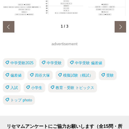
‹
1
/
3
advertisement
中学受験2025
中学受験
中学受験 偏差値
偏差値
四谷大塚
模擬試験（模試）
受験
入試
小学生
教育・受験 トピックス
トップ photo
リセマムアンケートにご協力お願いします（全15問・所