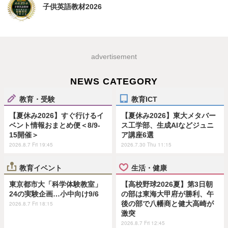
子供英語教材2026
advertisement
NEWS CATEGORY
教育・受験
教育ICT
【夏休み2026】すぐ行けるイ
【夏休み2026】東大メタバー
ベント情報おまとめ便＜8/9-
ス工学部、生成AIなどジュニ
15開催＞
ア講座6選
2026.8.7 Fri 19:45
2026.7.30 Thu 11:15
教育イベント
生活・健康
東京都市大「科学体験教室」
【高校野球2026夏】第3日朝
24の実験企画…小中向け9/6
の部は東海大甲府が勝利、午
後の部で八幡商と健大高崎が
2026.8.7 Fri 18:15
激突
2026.8.7 Fri 12:45