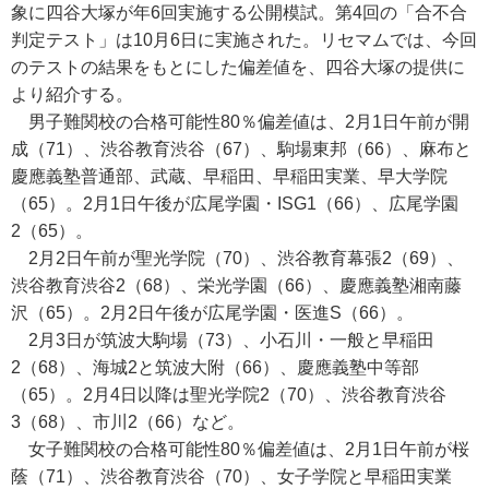
象に四谷大塚が年6回実施する公開模試。第4回の「合不合
判定テスト」は10月6日に実施された。リセマムでは、今回
のテストの結果をもとにした偏差値を、四谷大塚の提供に
より紹介する。
男子難関校の合格可能性80％偏差値は、2月1日午前が開
成（71）、渋谷教育渋谷（67）、駒場東邦（66）、麻布と
慶應義塾普通部、武蔵、早稲田、早稲田実業、早大学院
（65）。2月1日午後が広尾学園・ISG1（66）、広尾学園
2（65）。
2月2日午前が聖光学院（70）、渋谷教育幕張2（69）、
渋谷教育渋谷2（68）、栄光学園（66）、慶應義塾湘南藤
沢（65）。2月2日午後が広尾学園・医進S（66）。
2月3日が筑波大駒場（73）、小石川・一般と早稲田
2（68）、海城2と筑波大附（66）、慶應義塾中等部
（65）。2月4日以降は聖光学院2（70）、渋谷教育渋谷
3（68）、市川2（66）など。
女子難関校の合格可能性80％偏差値は、2月1日午前が桜
蔭（71）、渋谷教育渋谷（70）、女子学院と早稲田実業