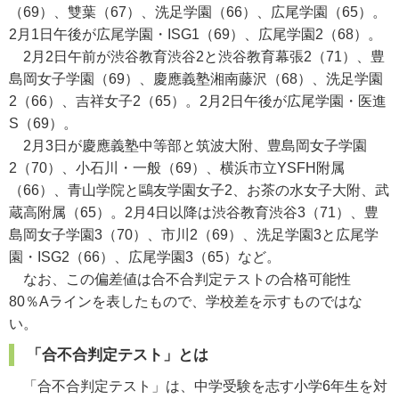
（69）、雙葉（67）、洗足学園（66）、広尾学園（65）。
2月1日午後が広尾学園・ISG1（69）、広尾学園2（68）。
2月2日午前が渋谷教育渋谷2と渋谷教育幕張2（71）、豊
島岡女子学園（69）、慶應義塾湘南藤沢（68）、洗足学園
2（66）、吉祥女子2（65）。2月2日午後が広尾学園・医進
S（69）。
2月3日が慶應義塾中等部と筑波大附、豊島岡女子学園
2（70）、小石川・一般（69）、横浜市立YSFH附属
（66）、青山学院と鷗友学園女子2、お茶の水女子大附、武
蔵高附属（65）。2月4日以降は渋谷教育渋谷3（71）、豊
島岡女子学園3（70）、市川2（69）、洗足学園3と広尾学
園・ISG2（66）、広尾学園3（65）など。
なお、この偏差値は合不合判定テストの合格可能性
80％Aラインを表したもので、学校差を示すものではな
い。
「合不合判定テスト」とは
「合不合判定テスト」は、中学受験を志す小学6年生を対