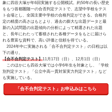
象に四谷大塚が年6回実施する公開模試。約50年の長い歴史
をもつ首都圏随一の合否判定テストで、志望中学校をテス
ト会場とし、全国主要中学校の合格判定ができる。合格判
定の精度の高さはもとより、過去の膨大な出題データと最
新の入試問題の出題傾向の分析によって精選された出題
と、長年にわたって蓄積された各種データをもとに届けら
れる豊富な資料で、高い評価と信頼を得ている。
2024年中に実施される「合不合判定テスト」の日程は以
下の通り。
【合不合判定テスト】
11月17日（日）、12月1日（日）
このほかにも四谷大塚では小学6年生を対象とし、「学校
別判定テスト」「公立中高一貫対策実力判定テスト」など
も実施している。
「合不合判定テスト」お申込みはこちら