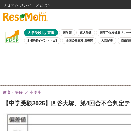
リセマム メンバーズ
大学受験 by 東進
医学部
東大受験
医専予備校徹底リサー
8月開催イベント・WS
全国公立高校 過去問
人気記事
自由研
教育・受験
小学生
【中学受験2025】四谷大塚、第4回合不合判定テス