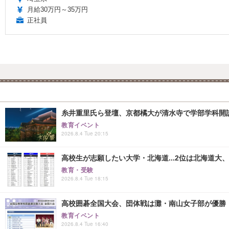
月給30万円～35万円
正社員
糸井重里氏ら登壇、京都橘大が清水寺で学部学科開
教育イベント
2026.8.4 Tue 20:15
高校生が志願したい大学・北海道...2位は北海道大、
教育・受験
2026.8.4 Tue 18:15
高校囲碁全国大会、団体戦は灘・南山女子部が優勝
教育イベント
2026.8.4 Tue 16:40