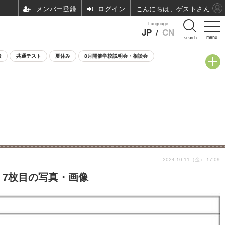
ログイン
こんにちは、ゲストさん
Language
JP
/
CN
menu
search
験
共通テスト
夏休み
8月開催学校説明会・相談会
2024.10.11（金） 17:09
＞ 7枚目の写真・画像