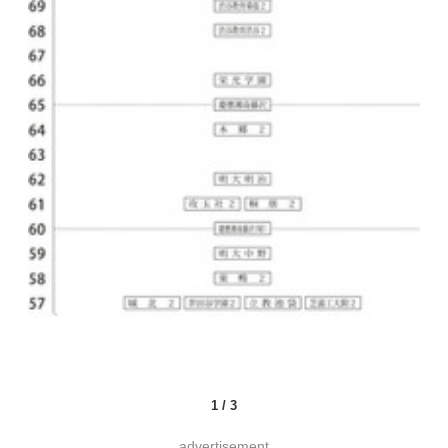
1
/
3
advertisement