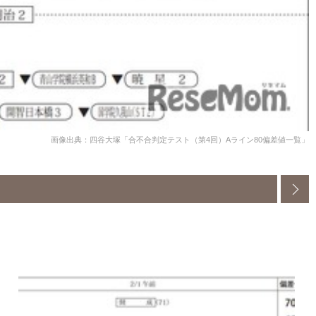
画像出典：四谷大塚「合不合判定テスト（第4回）Aライン80偏差値一覧」