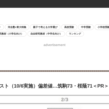
チ
河合塾×東大特集
親子で考える大学選び
高校受験
中学受験
小学校受
究教材（小学生向け）
自由研究教材（中学生向け）
ランキング
advertisement
ト（10/6実施）偏差値…筑駒73・桜蔭71＜PR