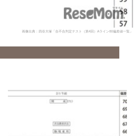
画像出典：四谷大塚「合不合判定テスト（第4回）Aライン80偏差値一覧」