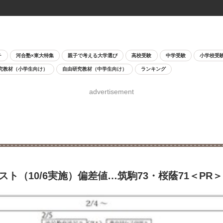
チ
河合塾×東大特集
親子で考える大学選び
高校受験
中学受験
小学校受
究教材（小学生向け）
自由研究教材（中学生向け）
ランキング
advertisement
ト（10/6実施）偏差値…筑駒73・桜蔭71＜PR＞