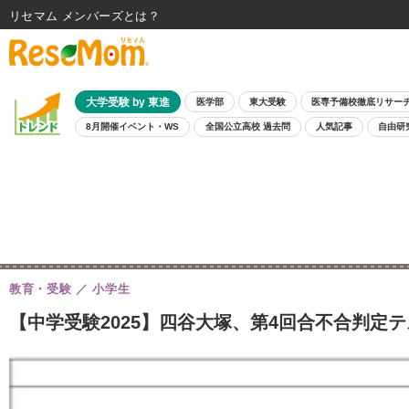
リセマム メンバーズ
大学受験 by 東進
医学部
東大受験
医専予備校徹底リサー
8月開催イベント・WS
全国公立高校 過去問
人気記事
自由研
教育・受験
小学生
【中学受験2025】四谷大塚、第4回合不合判定テス