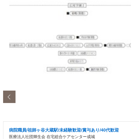
‹
病院職員/祖師ヶ谷大蔵駅/未経験歓迎/賞与あり/40代歓迎
医療法人社団輝生会 在宅総合ケアセンター成城