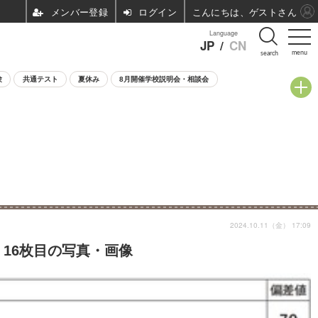
ログイン
こんにちは、ゲストさん
Language
JP
/
CN
menu
search
験
共通テスト
夏休み
8月開催学校説明会・相談会
2024.10.11（金） 17:09
 16枚目の写真・画像