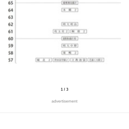
1
/
3
advertisement