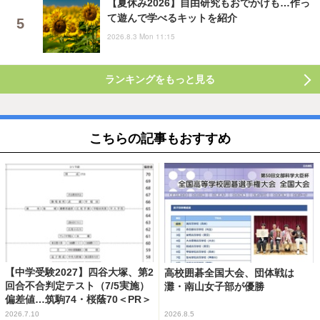
【夏休み2026】自由研究もおでかけも…作っ
て遊んで学べるキットを紹介
2026.8.3 Mon 11:15
ランキングをもっと見る
こちらの記事もおすすめ
【中学受験2027】四谷大塚、第2
高校囲碁全国大会、団体戦は
回合不合判定テスト（7/5実施）
灘・南山女子部が優勝
偏差値…筑駒74・桜蔭70＜PR＞
2026.7.10
2026.8.5