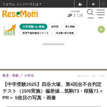
リセマム メンバーズ
Language
JP
/
CN
menu
search
大学受験 by 東進
医学部
東大受験
医専予備校徹底リサーチ
河合塾×東大特集
親子で考える大学選び
高校受験
中学受験
小学校受験
advertisement
共通テスト
夏休み
8月開催学校説明会・相談会
8月開催イベント・WS
全国公立高校 過去問
人気記事
自由研究教材（小学生向け）
自由研究教材（中学生向け）
ランキング
教育・受験
小学生
2024.10.11（金） 17:09
【中学受験2025】四谷大塚、第4回合不合判定
テスト（10/6実施）偏差値…筑駒73・桜蔭71＜
PR＞ 5枚目の写真・画像