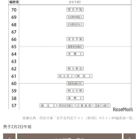
画像出典：四谷大塚「合不合判定テスト（第4回）Aライン80偏差値一覧」
男子2月2日午前