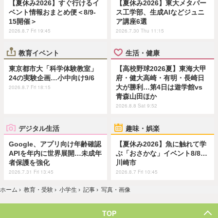
【夏休み2026】すぐ行けるイ
【夏休み2026】東大メタバー
ベント情報おまとめ便＜8/9-
ス工学部、生成AIなどジュニ
15開催＞
ア講座6選
2026.8.7 Fri 19:45
2026.7.30 Thu 11:15
教育イベント
生活・健康
東京都市大「科学体験教室」
【高校野球2026夏】東海大甲
24の実験企画…小中向け9/6
府・健大高崎・有明・長崎日
大が勝利…第4日は遊学館vs
2026.8.7 Fri 18:15
青森山田ほか
2026.8.8 Sat 9:52
デジタル生活
趣味・娯楽
Google、アプリ向け年齢確認
【夏休み2026】魚に触れて学
APIを年内に世界展開…未成年
ぶ「おさかな」イベント8/8…
者保護を強化
川崎市
2026.7.31 Fri 13:45
2026.8.7 Fri 10:45
ホーム
›
教育・受験
›
小学生
›
記事
›
写真・画像
TOP