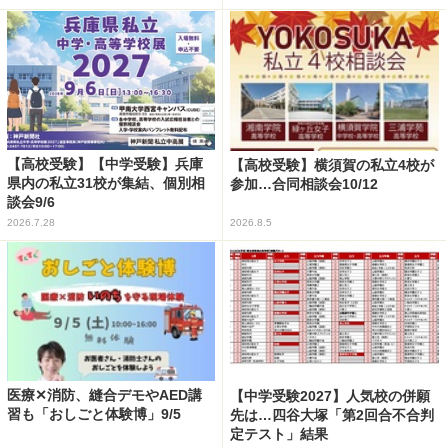
【高校受験】【中学受験】兵庫
【高校受験】横須賀の私立4校が
県内の私立31校が集結、個別相
参加…合同相談会10/12
談会9/6
2026.7.28
2026.8.5
医療✕消防、縫合デモやAED講
【中学受験2027】人気校の併願
習も「おしごと体験博」9/5
先は…四谷大塚「第2回合不合判
定テスト」結果