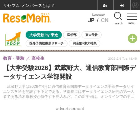
リセマム メンバーズ
Language
JP
/
CN
menu
search
大学受験 by 東進
医学部
東大受験
医専予備校徹底リサーチ
河合塾×東大特集
親子で考える大学選び
高校受験
中学受験
小学校受験
教育・受験
高校生
2025.2.4 Tue 18:45
共通テスト
夏休み
8月開催学校説明会・相談会
【大学受験2026】武蔵野大、通信教育部国際デ
8月開催イベント・WS
全国公立高校 過去問
人気記事
ータサイエンス学部開設
自由研究教材（小学生向け）
自由研究教材（中学生向け）
ランキング
武蔵野大学は2026年4月に通信教育部国際データサイエンス学部データサイ
エンス学科を開設する予定である。学部長にはデータサイエンス研究の第一人
者である清木康教授が就任する見込みだ。この新学部は、オンラインでの学習
を通じて国際的な環境で実践的なデータサイエンスの知識を身に付けることを
目指している。
advertisement