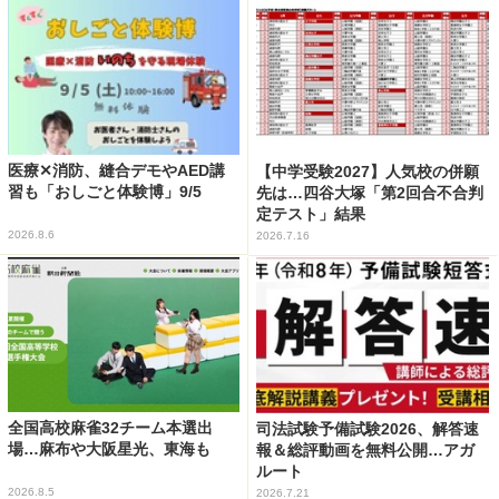
医療✕消防、縫合デモやAED講
【中学受験2027】人気校の併願
習も「おしごと体験博」9/5
先は…四谷大塚「第2回合不合判
定テスト」結果
2026.8.6
2026.7.16
全国高校麻雀32チーム本選出
司法試験予備試験2026、解答速
場…麻布や大阪星光、東海も
報＆総評動画を無料公開…アガ
ルート
2026.8.5
2026.7.21