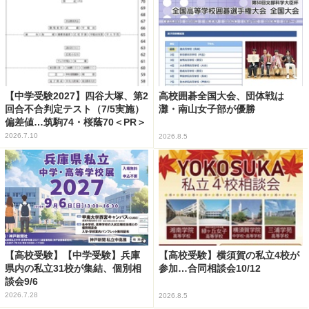
【中学受験2027】四谷大塚、第2
高校囲碁全国大会、団体戦は
回合不合判定テスト（7/5実施）
灘・南山女子部が優勝
偏差値…筑駒74・桜蔭70＜PR＞
2026.7.10
2026.8.5
【高校受験】【中学受験】兵庫
【高校受験】横須賀の私立4校が
県内の私立31校が集結、個別相
参加…合同相談会10/12
談会9/6
2026.7.28
2026.8.5