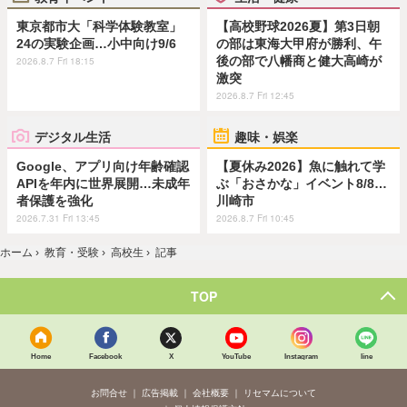
東京都市大「科学体験教室」
【高校野球2026夏】第3日朝
24の実験企画…小中向け9/6
の部は東海大甲府が勝利、午
後の部で八幡商と健大高崎が
2026.8.7 Fri 18:15
激突
2026.8.7 Fri 12:45
デジタル生活
趣味・娯楽
Google、アプリ向け年齢確認
【夏休み2026】魚に触れて学
APIを年内に世界展開…未成年
ぶ「おさかな」イベント8/8…
者保護を強化
川崎市
2026.7.31 Fri 13:45
2026.8.7 Fri 10:45
ホーム
›
教育・受験
›
高校生
›
記事
TOP
Home
Facebook
X
YouTube
Instagram
line
お問合せ
広告掲載
会社概要
リセマムについて