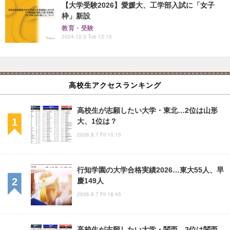
【大学受験2026】愛媛大、工学部入試に「女子
枠」新設
教育・受験
2024.12.3 Tue 12:15
高校生アクセスランキング
高校生が志願したい大学・東北…2位は山形
大、1位は？
2026.8.7 Fri 10:15
行知学園の大学合格実績2026…東大55人、早
慶149人
2026.8.7 Fri 18:45
高校生が志願したい大学・関西…2位は関西