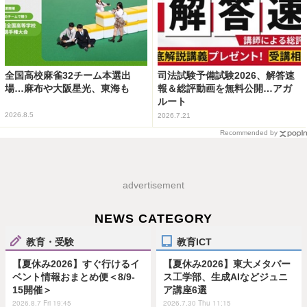
全国高校麻雀32チーム本選出
司法試験予備試験2026、解答速
場…麻布や大阪星光、東海も
報＆総評動画を無料公開…アガ
ルート
2026.8.5
2026.7.21
Recommended by
advertisement
NEWS CATEGORY
教育・受験
教育ICT
【夏休み2026】すぐ行けるイ
【夏休み2026】東大メタバー
ベント情報おまとめ便＜8/9-
ス工学部、生成AIなどジュニ
15開催＞
ア講座6選
2026.8.7 Fri 19:45
2026.7.30 Thu 11:15