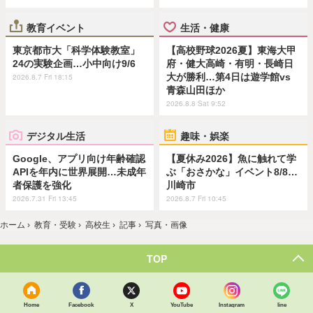
教育イベント
生活・健康
東京都市大「科学体験教室」
【高校野球2026夏】東海大甲
24の実験企画…小中向け9/6
府・健大高崎・有明・長崎日
大が勝利…第4日は遊学館vs
2026.8.7 Fri 18:15
青森山田ほか
2026.8.8 Sat 9:52
デジタル生活
趣味・娯楽
Google、アプリ向け年齢確認
【夏休み2026】魚に触れて学
APIを年内に世界展開…未成年
ぶ「おさかな」イベント8/8…
者保護を強化
川崎市
2026.7.31 Fri 13:45
2026.8.7 Fri 10:45
ホーム
›
教育・受験
›
高校生
›
記事
›
写真・画像
TOP
Home
Facebook
X
YouTube
Instagram
line