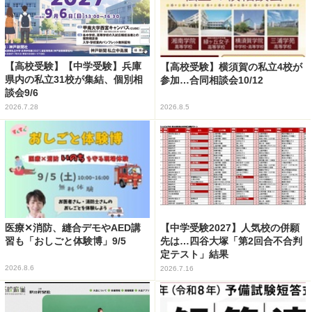
【高校受験】【中学受験】兵庫
【高校受験】横須賀の私立4校が
県内の私立31校が集結、個別相
参加…合同相談会10/12
談会9/6
2026.7.28
2026.8.5
医療✕消防、縫合デモやAED講
【中学受験2027】人気校の併願
習も「おしごと体験博」9/5
先は…四谷大塚「第2回合不合判
定テスト」結果
2026.8.6
2026.7.16