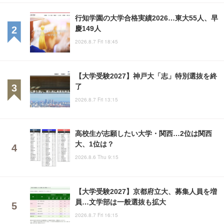
行知学園の大学合格実績2026…東大55人、早
慶149人
2026.8.7 Fri 18:45
【大学受験2027】神戸大「志」特別選抜を終
了
2026.8.7 Fri 13:15
高校生が志願したい大学・関西…2位は関西
大、1位は？
2026.8.6 Thu 9:15
【大学受験2027】京都府立大、募集人員を増
員…文学部は一般選抜も拡大
2026.8.7 Fri 16:15