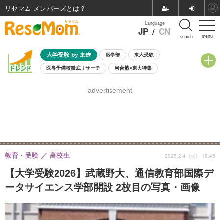
リセマム メンバーズ
Language
JP
/
CN
menu
search
大学受験 by 東進
医学部
東大受験
医専予備校徹底リサーチ
河合塾×東大特集
親子で考える大学選び
高校受験
中学受験
小学校受験
advertisement
共通テスト
夏休み
8月開催学校説明会・相談会
8月開催イベント・WS
全国公立高校 過去問
人気記事
自由研究教材（小学生向け）
自由研究教材（中学生向け）
ランキング
教育・受験
高校生
2025.2.4（火） 18:45
【大学受験2026】武蔵野大、通信教育部国際デ
ータサイエンス学部開設 2枚目の写真・画像