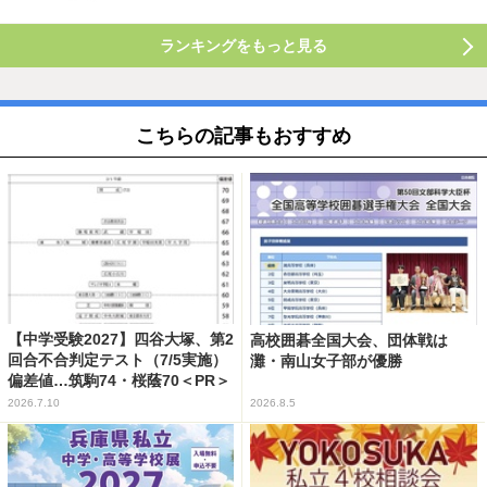
ランキングをもっと見る
こちらの記事もおすすめ
【中学受験2027】四谷大塚、第2
高校囲碁全国大会、団体戦は
回合不合判定テスト（7/5実施）
灘・南山女子部が優勝
偏差値…筑駒74・桜蔭70＜PR＞
2026.7.10
2026.8.5